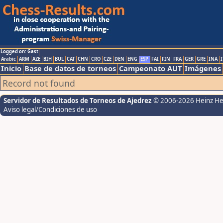
Logged on: Gast
Arabic
ARM
AZE
BIH
BUL
CAT
CHN
CRO
CZE
DEN
ENG
ESP
FAI
FIN
FRA
GER
GRE
INA
I
Inicio
Base de datos de torneos
Campeonato AUT
Imágenes
Record not found
Servidor de Resultados de Torneos de Ajedrez
© 2006-2026 Heinz H
Aviso legal/Condiciones de uso