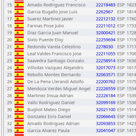
15
Amado Rodriguez Francisco
22218483
ESP
182
16
Garcia Bugallo Jose Luis
2262967
ESP
181
17
Suarez Martinez Javier
22212132
ESP
176
18
Farinas Pose Julio
22211012
ESP
173
19
Diaz Garcia Juan Manuel
32000421
ESP
172
20
Sixto Puente Eloy
22259694
ESP
171
21
Redondo Varela Celestino
2278030
ESP
171
22
Leal Valdes Francisco Jose
22211055
ESP
170
23
Saavedra Santiago Gonzalo
22258914
ESP
163
24
Villodas Vazquez Alejandro
32017073
ESP
161
25
Rebollo Montes Bernardo
32063571
ESP
161
26
De La Pena Llerandi Adolfo
22200762
ESP
157
27
Mendoza Verdes Miguel Angel
22226559
ESP
155
28
Martinez Insua Adrian
22226184
ESP
153
29
Vallo Rodriguez Daniel
32099169
ESP
153
30
Bugliot Mateo Diego
32021100
ESP
151
31
Gonzalez Eiris Daniel
32066643
ESP
149
32
Amado Rodriguez Adrian
32093853
ESP
142
33
Garcia Alvarez Paula
32041047
ESP
141