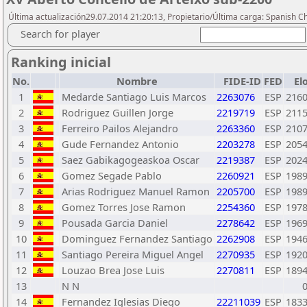
Última actualización29.07.2014 21:20:13, Propietario/Última carga: Spanish C
Search for player
Ranking inicial
No.
Nombre
FIDE-ID
FED
El
1
Medarde Santiago Luis Marcos
2263076
ESP
216
2
Rodriguez Guillen Jorge
2219719
ESP
211
3
Ferreiro Pailos Alejandro
2263360
ESP
210
4
Gude Fernandez Antonio
2203278
ESP
205
5
Saez Gabikagogeaskoa Oscar
2219387
ESP
202
6
Gomez Segade Pablo
2260921
ESP
198
7
Arias Rodriguez Manuel Ramon
2205700
ESP
198
8
Gomez Torres Jose Ramon
2254360
ESP
197
9
Pousada Garcia Daniel
2278642
ESP
196
10
Dominguez Fernandez Santiago
2262908
ESP
194
11
Santiago Pereira Miguel Angel
2270935
ESP
192
12
Louzao Brea Jose Luis
2270811
ESP
189
13
N N
14
Fernandez Iglesias Diego
22211039
ESP
183