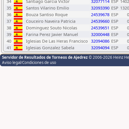
34
Santiago Garcia Victor
32077114
ESP
140
35
Santos Vilarino Emilio
32093390
ESP
132
36
Bouza Santiso Roque
24539678
ESP
37
Couceiro Naveira Patricia
24539660
ESP
38
Dominguez Souto Nicolas
24539651
ESP
39
Farina Perez Javier Manuel
32000448
ESP
40
Iglesias De Las Heras Francisco
32094086
ESP
41
Iglesias Gonzalez Sabela
32094094
ESP
Servidor de Resultados de Torneos de Ajedrez
© 2006-2026 Heinz H
Aviso legal/Condiciones de uso