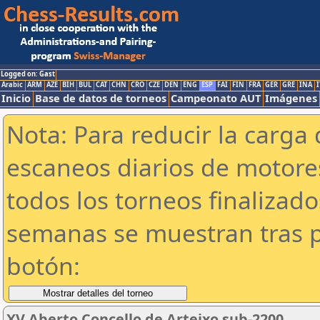
Logged on: Gast
Arabic
ARM
AZE
BIH
BUL
CAT
CHN
CRO
CZE
DEN
ENG
ESP
FAI
FIN
FRA
GER
GRE
INA
I
Inicio
Base de datos de torneos
Campeonato AUT
Imágenes
Nota: Para reducir la carga 
escaneos diarios de motor
todos los torneos finalizad
semanas se muestran tras p
botón:
XV Aberto Concello de Arteixo sub-2200