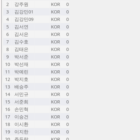
2
강주원
KOR
0
3
김강민01
KOR
0
4
김강민09
KOR
0
5
김서연
KOR
0
6
김서은
KOR
0
7
김수호
KOR
0
8
김태은
KOR
0
9
박서준
KOR
0
10
박선재
KOR
0
11
박예린
KOR
0
12
박지호
KOR
0
13
배승주
KOR
0
14
서민규
KOR
0
15
서준희
KOR
0
16
손민혁
KOR
0
17
이승건
KOR
0
18
이시환
KOR
0
19
이지한
KOR
0
20
주두람
KOR
0