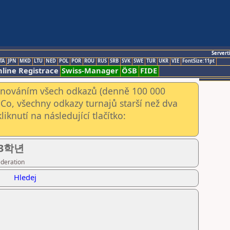
Servert
TA
JPN
MKD
LTU
NED
POL
POR
ROU
RUS
SRB
SVK
SWE
TUR
UKR
VIE
FontSize:11pt
line Registrace
Swiss-Manager
ÖSB
FIDE
kenováním všech odkazů (denně 100 000
Co, všechny odkazy turnajů starší než dva
iknutí na následující tlačítko:
등3학년
ederation
Hledej