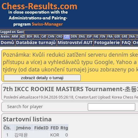
Logged on: Gast
Arabic
ARM
AZE
BIH
BUL
CAT
CHN
CRO
CZE
DEN
ENG
ESP
FAI
FIN
FRA
GER
GRE
INA
I
Domů
Databáze turnajů
Mistrovství AUT
Fotogalerie
FAQ
On
Poznámka: Kvůli redukci zatížení serveru denním s
přístupu a více) a vyhledávačů typu Google, Yahoo a 
týdny (od data ukončení turnaje) jsou zobrazeny po kl
7th IKCC ROOKIE MASTERS Tournament-초
Poslední aktualizace19.04.2026 05:26:18, Creator/Last Upload: Korea Chess F
Search for player
Startovní listina
Čís.
Jméno
FideID
FED
Rtg
1
강재윤
KOR
0