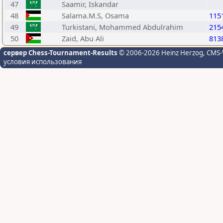
47
Saamir, Iskandar
48
Salama.M.S, Osama
115
49
Turkistani, Mohammed Abdulrahim
215
50
Zaid, Abu Ali
813
сервер Chess-Tournament-Results
© 2006-2026 Heinz Herzog
, CMS-
условия использования