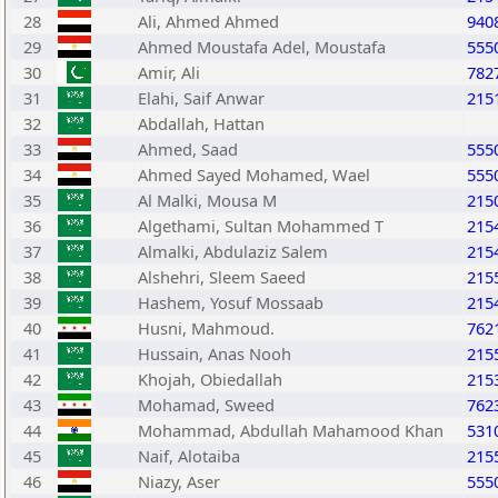
28
Ali, Ahmed Ahmed
940
29
Ahmed Moustafa Adel, Moustafa
555
30
Amir, Ali
782
31
Elahi, Saif Anwar
215
32
Abdallah, Hattan
33
Ahmed, Saad
555
34
Ahmed Sayed Mohamed, Wael
555
35
Al Malki, Mousa M
215
36
Algethami, Sultan Mohammed T
215
37
Almalki, Abdulaziz Salem
215
38
Alshehri, Sleem Saeed
215
39
Hashem, Yosuf Mossaab
215
40
Husni, Mahmoud.
762
41
Hussain, Anas Nooh
215
42
Khojah, Obiedallah
215
43
Mohamad, Sweed
762
44
Mohammad, Abdullah Mahamood Khan
531
45
Naif, Alotaiba
215
46
Niazy, Aser
555