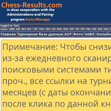
Logged on: Gast
Arabic
ARM
AZE
BIH
BUL
CAT
CHN
CRO
CZE
DEN
ENG
ESP
FAI
FIN
FRA
GER
GRE
INA
I
Главная
Турнирная база данных
AUT
Фото
ЧАВО
Онлайн
Примечание: Чтобы снизи
из-за ежедневного скани
поисковыми системами ти
проч., все ссылки на тур
месяцев (с даты окончан
после клика по данной кн