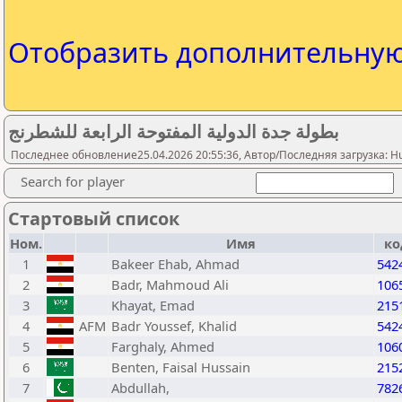
Отобразить дополнительну
بطولة جدة الدولية المفتوحة الرابعة للشطرنج
Последнее обновление25.04.2026 20:55:36, Автор/Последняя загрузка: Hus
Search for player
Стартовый список
Ном.
Имя
ко
1
Bakeer Ehab, Ahmad
542
2
Badr, Mahmoud Ali
106
3
Khayat, Emad
215
4
AFM
Badr Youssef, Khalid
542
5
Farghaly, Ahmed
106
6
Benten, Faisal Hussain
215
7
Abdullah,
782