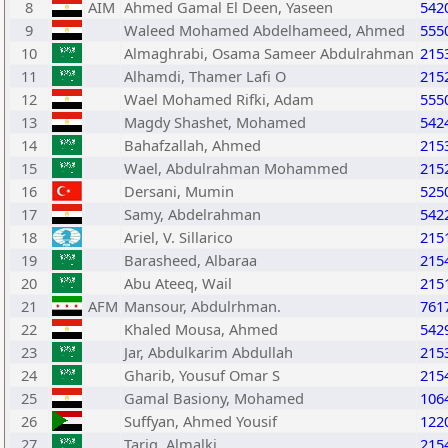
8
AIM
Ahmed Gamal El Deen, Yaseen
542
9
Waleed Mohamed Abdelhameed, Ahmed
555
10
Almaghrabi, Osama Sameer Abdulrahman
215
11
Alhamdi, Thamer Lafi O
215
12
Wael Mohamed Rifki, Adam
555
13
Magdy Shashet, Mohamed
542
14
Bahafzallah, Ahmed
215
15
Wael, Abdulrahman Mohammed
215
16
Dersani, Mumin
525
17
Samy, Abdelrahman
542
18
Ariel, V. Sillarico
215
19
Barasheed, Albaraa
215
20
Abu Ateeq, Wail
215
21
AFM
Mansour, Abdulrhman.
761
22
Khaled Mousa, Ahmed
542
23
Jar, Abdulkarim Abdullah
215
24
Gharib, Yousuf Omar S
215
25
Gamal Basiony, Mohamed
106
26
Suffyan, Ahmed Yousif
122
27
Tariq, Almalki
215