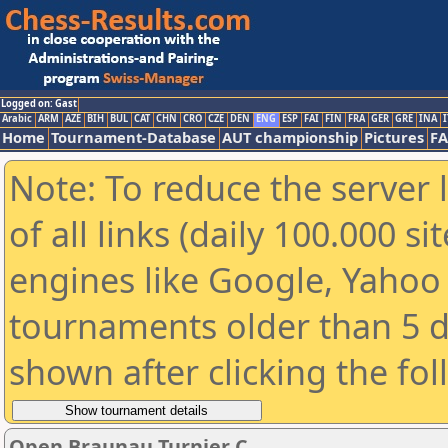
Logged on: Gast
Arabic
ARM
AZE
BIH
BUL
CAT
CHN
CRO
CZE
DEN
ENG
ESP
FAI
FIN
FRA
GER
GRE
INA
I
Home
Tournament-Database
AUT championship
Pictures
F
Note: To reduce the server 
of all links (daily 100.000 s
engines like Google, Yahoo a
tournaments older than 5 d
shown after clicking the fo
Open Braunau Turnier C