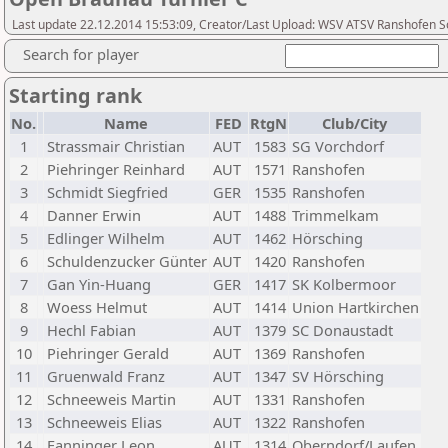
Last update 22.12.2014 15:53:09, Creator/Last Upload: WSV ATSV Ranshofen 
Search for player
Starting rank
No.
Name
FED
RtgN
Club/City
1
Strassmair Christian
AUT
1583
SG Vorchdorf
2
Piehringer Reinhard
AUT
1571
Ranshofen
3
Schmidt Siegfried
GER
1535
Ranshofen
4
Danner Erwin
AUT
1488
Trimmelkam
5
Edlinger Wilhelm
AUT
1462
Hörsching
6
Schuldenzucker Günter
AUT
1420
Ranshofen
7
Gan Yin-Huang
GER
1417
SK Kolbermoor
8
Woess Helmut
AUT
1414
Union Hartkirchen
9
Hechl Fabian
AUT
1379
SC Donaustadt
10
Piehringer Gerald
AUT
1369
Ranshofen
11
Gruenwald Franz
AUT
1347
SV Hörsching
12
Schneeweis Martin
AUT
1331
Ranshofen
13
Schneeweis Elias
AUT
1322
Ranshofen
14
Fanninger Leon
AUT
1314
Oberndorf/Laufen