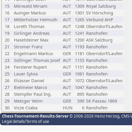
15
Mörwald Miriam
AUT
1309
Royal Salzburg
16
Auinger Markus
AUT
1301
SV Hörsching
17
Mitterholzer Helmuth
AUT
1265
Verbund AHP
18
Loreth Thomas
AUT
1248
Oberndorf/Laufen
19
Girlinger Andreas
AUT
1241
Ranshofen
20
Haselsteiner Max
AUT
1200
ASK Salzburg
21
Stromer Franz
AUT
1193
Ranshofen
22
Engelmann Markus
GER
1181
Oberndorf/Laufen
23
Söllinger Thomas Josef
AUT
1155
Ranshofen
24
Fersterer Rupert
AUT
1151
Ranshofen
25
Lauer Sylvia
GER
1081
Ranshofen
26
Elsässer Daniel
AUT
1072
Oberndorf/Laufen
27
Bielmeier Marco
AUT
1047
Ranshofen
28
Stempfer Paul Ing.
AUT
895
Ranshofen
29
Metzger Yetim
GER
590
SK Passau 1869
30
Vicze Csaba
HUN
0
Ranshofen
Chess-Tournament-Results-Server
© 2006-2026 Heinz Herzog
, CMS-
Legal details/Terms of use