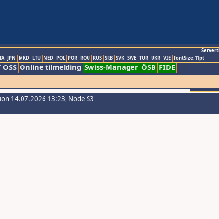
Servert
TA
JPN
MKD
LTU
NED
POL
POR
ROU
RUS
SRB
SVK
SWE
TUR
UKR
VIE
FontSize:11pt
/ OSS
Online tilmelding
Swiss-Manager
ÖSB
FIDE
sion 14.07.2026 13:23, Node S3