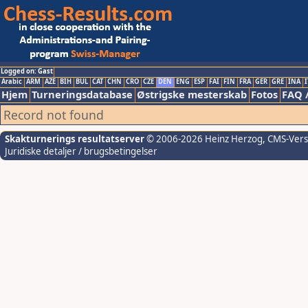
Logged on: Gast
Arabic
ARM
AZE
BIH
BUL
CAT
CHN
CRO
CZE
DEN
ENG
ESP
FAI
FIN
FRA
GER
GRE
INA
I
Hjem
Turneringsdatabase
Østrigske mesterskab
Fotos
FAQ 
Record not found
Skakturnerings resultatserver
© 2006-2026 Heinz Herzog
, CMS-Ver
Juridiske detaljer / brugsbetingelser