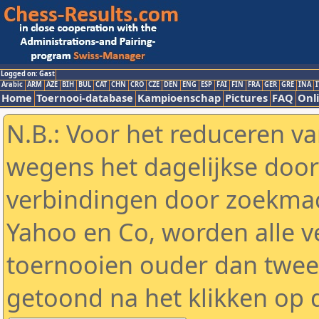
Logged on: Gast
Arabic
ARM
AZE
BIH
BUL
CAT
CHN
CRO
CZE
DEN
ENG
ESP
FAI
FIN
FRA
GER
GRE
INA
I
Home
Toernooi-database
Kampioenschap
Pictures
FAQ
Onli
N.B.: Voor het reduceren va
wegens het dagelijkse door
verbindingen door zoekmac
Yahoo en Co, worden alle v
toernooien ouder dan twe
getoond na het klikken op 