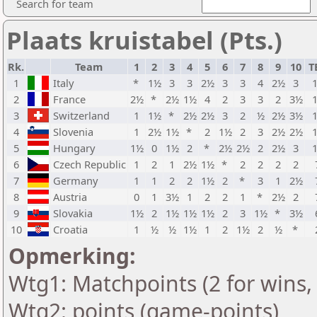
Search for team
Plaats kruistabel (Pts.)
Rk.
Team
1
2
3
4
5
6
7
8
9
10
T
1
Italy
*
1½
3
3
2½
3
3
4
2½
3
2
France
2½
*
2½
1½
4
2
3
3
2
3½
3
Switzerland
1
1½
*
2½
2½
3
2
½
2½
3½
4
Slovenia
1
2½
1½
*
2
1½
2
3
2½
2½
5
Hungary
1½
0
1½
2
*
2½
2½
2
2½
3
6
Czech Republic
1
2
1
2½
1½
*
2
2
2
2
7
Germany
1
1
2
2
1½
2
*
3
1
2½
8
Austria
0
1
3½
1
2
2
1
*
2½
2
9
Slovakia
1½
2
1½
1½
1½
2
3
1½
*
3½
10
Croatia
1
½
½
1½
1
2
1½
2
½
*
Opmerking:
Wtg1: Matchpoints (2 for wins, 
Wtg2: points (game-points)