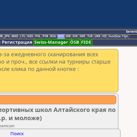
Servert
TA
JPN
MKD
LTU
NED
POL
POR
ROU
RUS
SRB
SVK
SWE
TUR
UKR
VIE
FontSize:11pt
 Регистрация
Swiss-Manager
ÖSB
FIDE
з-за ежедневного сканирования всех
o и проч., все ссылки на турниры старше
сле клика по данной кнопке :
портивных школ Алтайского края по
.р. и моложе)
rsenicum
Поиск