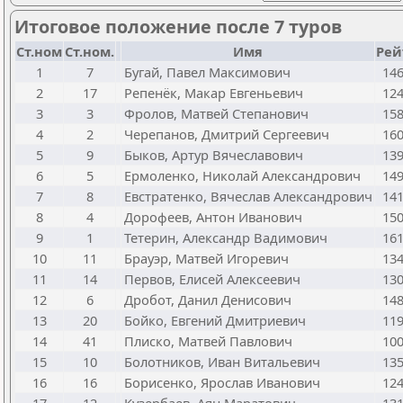
Итоговое положение после 7 туров
Ст.ном
Ст.ном.
Имя
Рей
1
7
Бугай, Павел Максимович
14
2
17
Репенёк, Макар Евгеньевич
12
3
3
Фролов, Матвей Степанович
15
4
2
Черепанов, Дмитрий Сергеевич
16
5
9
Быков, Артур Вячеславович
13
6
5
Ермоленко, Николай Александрович
14
7
8
Евстратенко, Вячеслав Александрович
14
8
4
Дорофеев, Антон Иванович
15
9
1
Тетерин, Александр Вадимович
16
10
11
Брауэр, Матвей Игоревич
13
11
14
Первов, Елисей Алексеевич
13
12
6
Дробот, Данил Денисович
14
13
20
Бойко, Евгений Дмитриевич
11
14
41
Плиско, Матвей Павлович
10
15
10
Болотников, Иван Витальевич
13
16
16
Борисенко, Ярослав Иванович
12