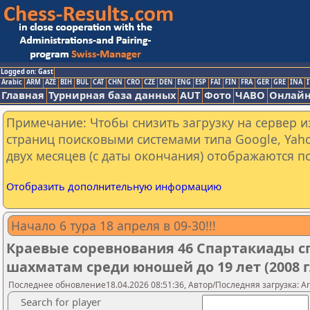
Logged on: Gast
Arabic
ARM
AZE
BIH
BUL
CAT
CHN
CRO
CZE
DEN
ENG
ESP
FAI
FIN
FRA
GER
GRE
INA
I
Главная
Турнирная база данных
AUT
Фото
ЧАВО
Онлайн
Примечание: Чтобы снизить загрузку на сервер и
страниц поисковыми системами типа Google, Yaho
двух месяцев (с даты окончания) отображаются по
Отобразить дополнительную информацию
Начало 6 тура 18 апреля в 09-30!!!
Краевые соревнования 46 Спартакиады с
шахматам среди юношей до 19 лет (2008 г
Последнее обновление18.04.2026 08:51:36, Автор/Последняя загрузка: A
Search for player