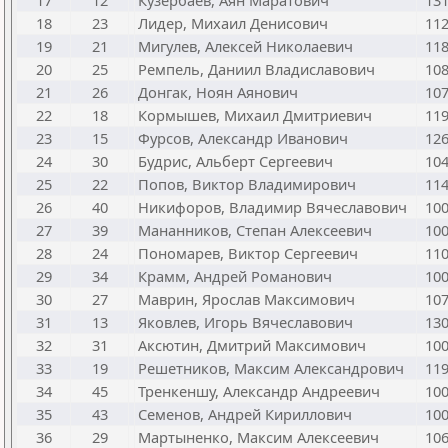
17
12
Кузербаев, Аян Маратович
13
18
23
Лидер, Михаил Денисович
11
19
21
Мигулев, Алексей Николаевич
11
20
25
Ремпель, Даниил Владиславович
10
21
26
Донгак, Ноян Аянович
10
22
18
Кормышев, Михаил Дмитриевич
11
23
15
Фурсов, Александр Иванович
12
24
30
Будрис, Альберт Сергеевич
10
25
22
Попов, Виктор Владимирович
11
26
40
Никифоров, Владимир Вячеславович
10
27
39
Мананников, Степан Алексеевич
10
28
24
Пономарев, Виктор Сергеевич
11
29
34
Крамм, Андрей Романович
10
30
27
Маврин, Ярослав Максимович
10
31
13
Яковлев, Игорь Вячеславович
13
32
31
Аксютин, Дмитрий Максимович
10
33
19
Решетников, Максим Александрович
11
34
45
Тренкеншу, Александр Андреевич
10
35
43
Семенов, Андрей Кириллович
10
36
29
Мартыненко, Максим Алексеевич
10