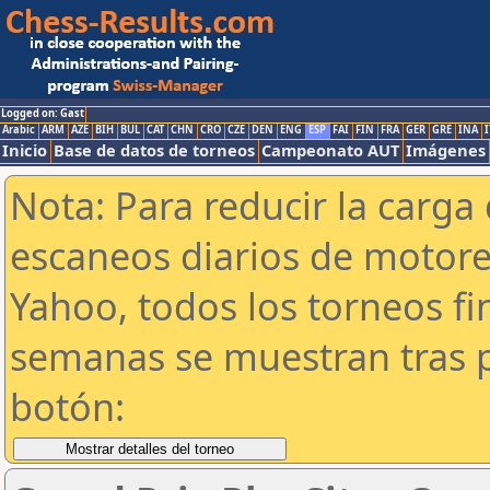
Logged on: Gast
Arabic
ARM
AZE
BIH
BUL
CAT
CHN
CRO
CZE
DEN
ENG
ESP
FAI
FIN
FRA
GER
GRE
INA
I
Inicio
Base de datos de torneos
Campeonato AUT
Imágenes
Nota: Para reducir la carga 
escaneos diarios de motor
Yahoo, todos los torneos f
semanas se muestran tras p
botón: