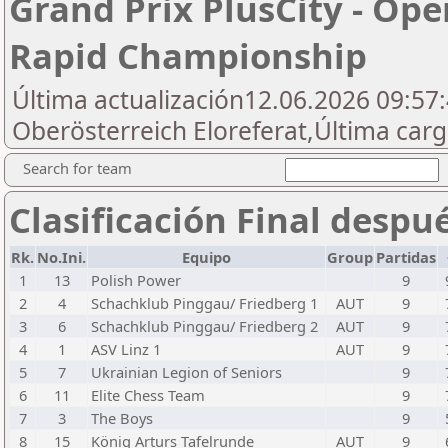
Grand Prix PlusCity - Op
Rapid Championship
Última actualización12.06.2026 09:57
Oberösterreich Eloreferat,Última carg
Search for team
Clasificación Final despu
Rk.
No.Ini.
Equipo
Group
Partidas
1
13
Polish Power
9
2
4
Schachklub Pinggau/ Friedberg 1
AUT
9
3
6
Schachklub Pinggau/ Friedberg 2
AUT
9
4
1
ASV Linz 1
AUT
9
5
7
Ukrainian Legion of Seniors
9
6
11
Elite Chess Team
9
7
3
The Boys
9
8
15
König Arturs Tafelrunde
AUT
9