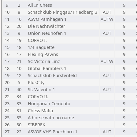
9
2
All In Chess
9
10
8
Schachklub Pinggau/ Friedberg 3
AUT
9
11
16
ASVÖ Pamhagen 1
AUTW
9
12
20
Die Nachtwächter
9
13
9
Union Neuhofen 1
AUT
9
14
19
CORVO I.
9
15
18
1/4 Baguette
9
16
17
Flexing Pawns
9
17
21
SC Victoria Linz
AUTW
9
18
10
Global Ramblers 1
9
19
12
Schachklub Fürstenfeld
AUT
9
20
5
PlusCity
9
21
40
St. Valentin 1
AUT
9
22
34
CORVO II.
9
23
33
Hungarian Cemento
9
24
31
Chess Mafia
9
25
35
A horse with no name
9
26
30
SIBEREK
9
27
22
ASVOE VHS Poechlarn 1
AUT
9