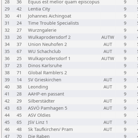
28
36
Equus est melior quam episcopus
9
29
42
Lentia City
9
30
41
Johannes Aichingoat
9
31
24
Time Trouble Specialists
9
32
27
Wurzngalerie
9
33
26
Wulkaprodersdorf 2
AUTW
9
34
37
Union Neuhofen 2
AUT
9
35
67
WU Schachclub
AUT
9
36
25
Wulkaprodersdorf 1
AUTW
9
37
23
Dinos Karlsruhe
9
38
71
Global Ramblers 2
9
39
14
SV Grieskirchen
AUT
9
40
38
Leonding
AUT
9
41
28
AAHP-en passant
9
42
29
Silberstädter
AUT
9
43
63
ASVÖ Pamhagen 5
AUT
9
44
45
ASV Oldies
9
45
65
JSV Linz 1
AUT
9
46
48
Sk Taufkirchen/ Pram
AUT
9
47
70
Die Raben
9