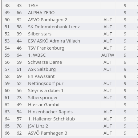
48
43
TFSE
9
49
66
ALPHA ZERO
9
50
32
ASVÖ Pamhagen 2
AUT
9
51
58
SK Dolomitenbank Lienz
AUT
9
52
39
Silber stars
AUT
9
53
44
ESV ASKÖ Admira Villach
AUT
9
54
46
TSV Frankenburg
AUT
9
55
64
1. WBSC
AUTW
9
56
59
Schwarze Dame
AUT
9
57
61
ASK Salzburg
AUT
9
58
69
En Pawssant
9
59
52
Nettingsdorf pur
AUT
9
60
56
Steyr is a dabei 1
AUT
9
61
73
Silberspringer
AUT
9
62
49
Hussar Gambit
9
63
54
Hinzenbacher Rapids
AUT
9
64
57
1. Halleiner Schchklub
AUT
9
65
78
JSV Linz 2
AUT
9
66
62
ASVÖ Pamhagen 3
AUT
9