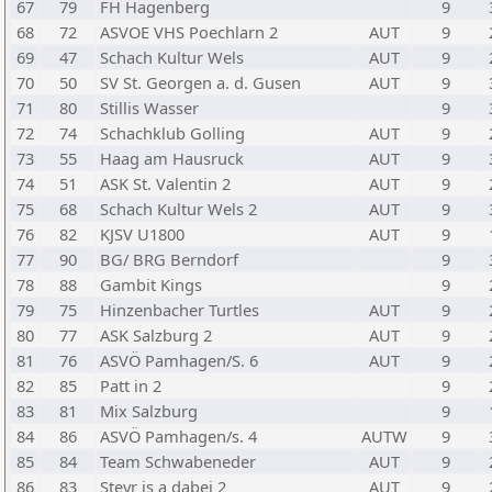
67
79
FH Hagenberg
9
68
72
ASVOE VHS Poechlarn 2
AUT
9
69
47
Schach Kultur Wels
AUT
9
70
50
SV St. Georgen a. d. Gusen
AUT
9
71
80
Stillis Wasser
9
72
74
Schachklub Golling
AUT
9
73
55
Haag am Hausruck
AUT
9
74
51
ASK St. Valentin 2
AUT
9
75
68
Schach Kultur Wels 2
AUT
9
76
82
KJSV U1800
AUT
9
77
90
BG/ BRG Berndorf
9
78
88
Gambit Kings
9
79
75
Hinzenbacher Turtles
AUT
9
80
77
ASK Salzburg 2
AUT
9
81
76
ASVÖ Pamhagen/S. 6
AUT
9
82
85
Patt in 2
9
83
81
Mix Salzburg
9
84
86
ASVÖ Pamhagen/s. 4
AUTW
9
85
84
Team Schwabeneder
AUT
9
86
83
Steyr is a dabei 2
AUT
9