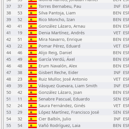
37
37
Torres Bernabeu, Pau
INF
ES
38
53
Silva Pantoja, Liam
BEN
ES
39
52
Rico Moncho, Izan
BEN
ES
40
41
González Lázaro, Arnau
BEN
ES
41
19
Denia Martínez, Andrés
VET
ES
42
51
Mira Navarro, Enrique
BEN
ES
43
22
Pomar Pérez, Eduard
VET
ES
44
46
Alijo Reig, Daniel
BEN
ES
45
49
García Verdú, Áxel
BEN
ES
46
48
Erum Navalón, Alex
BEN
ES
47
38
Gisbert Reche, Eider
INF
ES
48
23
Ruiz Mullor, José Antonio
VET
ES
49
39
Vásquez Guevara, Liam Smith
INF
ES
50
42
González Lázaro, Joan
BEN
ES
51
11
Senabre Pascual, Eduardo
SEN
ES
52
24
Saura Fernández, Ginés
VET
ES
53
29
López Martínez, Francisco José
SEN
ES
54
32
Cier Balbín, Julio
INF
ES
55
54
Vañó Rodríguez, Laia
BEN
ES