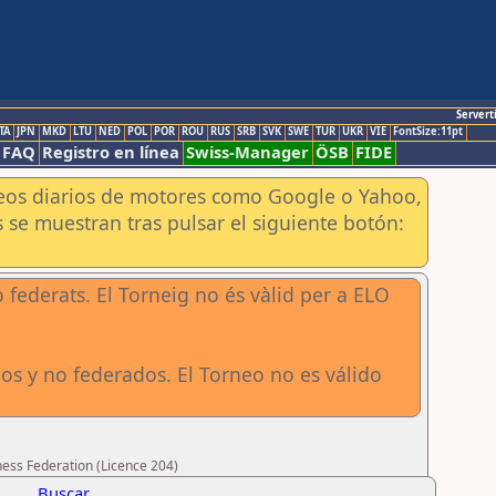
Servert
TA
JPN
MKD
LTU
NED
POL
POR
ROU
RUS
SRB
SVK
SWE
TUR
UKR
VIE
FontSize:11pt
FAQ
Registro en línea
Swiss-Manager
ÖSB
FIDE
aneos diarios de motores como Google o Yahoo,
 se muestran tras pulsar el siguiente botón:
o federats. El Torneig no és vàlid per a ELO
os y no federados. El Torneo no es válido
hess Federation (Licence 204)
Buscar