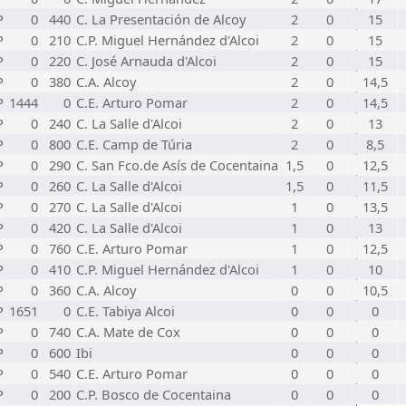
P
0
440
C. La Presentación de Alcoy
2
0
15
P
0
210
C.P. Miguel Hernández d'Alcoi
2
0
15
P
0
220
C. José Arnauda d'Alcoi
2
0
15
P
0
380
C.A. Alcoy
2
0
14,5
P
1444
0
C.E. Arturo Pomar
2
0
14,5
P
0
240
C. La Salle d'Alcoi
2
0
13
P
0
800
C.E. Camp de Túria
2
0
8,5
P
0
290
C. San Fco.de Asís de Cocentaina
1,5
0
12,5
P
0
260
C. La Salle d'Alcoi
1,5
0
11,5
P
0
270
C. La Salle d'Alcoi
1
0
13,5
P
0
420
C. La Salle d'Alcoi
1
0
13
P
0
760
C.E. Arturo Pomar
1
0
12,5
P
0
410
C.P. Miguel Hernández d'Alcoi
1
0
10
P
0
360
C.A. Alcoy
0
0
10,5
P
1651
0
C.E. Tabiya Alcoi
0
0
0
P
0
740
C.A. Mate de Cox
0
0
0
P
0
600
Ibi
0
0
0
P
0
540
C.E. Arturo Pomar
0
0
0
P
0
200
C.P. Bosco de Cocentaina
0
0
0