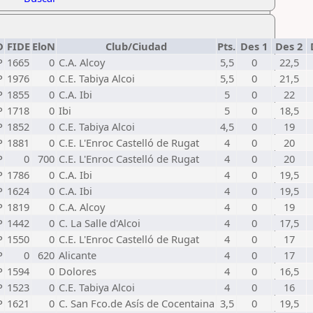
D
FIDE
EloN
Club/Ciudad
Pts.
Des 1
Des 2
P
1665
0
C.A. Alcoy
5,5
0
22,5
P
1976
0
C.E. Tabiya Alcoi
5,5
0
21,5
P
1855
0
C.A. Ibi
5
0
22
P
1718
0
Ibi
5
0
18,5
P
1852
0
C.E. Tabiya Alcoi
4,5
0
19
P
1881
0
C.E. L'Enroc Castelló de Rugat
4
0
20
P
0
700
C.E. L'Enroc Castelló de Rugat
4
0
20
P
1786
0
C.A. Ibi
4
0
19,5
P
1624
0
C.A. Ibi
4
0
19,5
P
1819
0
C.A. Alcoy
4
0
19
P
1442
0
C. La Salle d'Alcoi
4
0
17,5
P
1550
0
C.E. L'Enroc Castelló de Rugat
4
0
17
P
0
620
Alicante
4
0
17
P
1594
0
Dolores
4
0
16,5
P
1523
0
C.E. Tabiya Alcoi
4
0
16
P
1621
0
C. San Fco.de Asís de Cocentaina
3,5
0
19,5