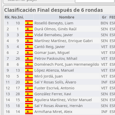
Clasificación Final después de 6 rondas
Rk.
No.Ini.
Nombre
Gr
FE
1
10
Roselló Beneyto, Liam
BEN
ES
2
1
Durá Olmos, Ginés Raúl
SEN
ES
3
3
Vidal Bernabeu, Javier
SEN
ES
4
9
Martínez Martínez, Enrique Gabri
SEN
ES
5
4
Cantó Reig, Javier
VET
ES
6
2
Gomar Juan, Miguel
VET
ES
7
26
Petrov Paskoulov, Mihail
VET
ES
8
6
Doménech Pont, Juan Hermenegildo
VET
ES
9
13
López Atienza, Manuel
VET
ES
10
5
Miró Jordá, Juan
VET
ES
11
20
Sal Y Rosas Solís, Álvaro
INF
ES
12
17
Fuster Escrivá, Antonio
VET
ES
13
28
González Ferrer, Xavi
SEN
ES
14
15
Aguilera Martínez, Víctor Manuel
SEN
ES
15
18
Sal Y Rosas Álvarez, Hernán
SEN
ES
16
14
Armiñana Miret, Aleix
INF
ES