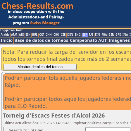
Logged on: Gast
Arabic
ARM
AZE
BIH
BUL
CAT
CHN
CRO
CZE
DEN
ENG
ESP
FAI
FIN
FRA
GER
GRE
INA
I
Inicio
Base de datos de torneos
Campeonato AUT
Imágenes
Nota: Para reducir la carga del servidor en los esc
todos los torneos finalizados hace más de 2 semanas
Podran participar tots aquells jugadors federats i n
Ràpid.
Podrán participar todos aquellos jugadores federad
para ELO Rápido.
Torneig d'Escacs Festes d'Alcoi 2026
Última actualización10.05.2026 14:08:45, Propietario/Última carga: Spanish C
Search for player