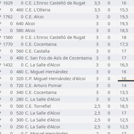
P
1629
0
C.E. L'Enroc Castelló de Rugat
3,5
0
16
P
0
460
C.E. L'Olleria
3,5
0
15,5
P
1762
0
C.E. Alcoi
3
0
19,5
P
0
640
Alcoi
3
0
19,5
P
0
580
Alcoi
3
0
18,5
P
1560
0
C.E. L'Enroc Castelló de Rugat
3
0
18
P
1770
0
C.E. Cocentaina
3
0
17,5
P
0
560
C.E. Castalla
3
0
17
P
0
400
C. San Fco.de Asís de Cocentaina
3
0
17
P
1432
0
C. La Salle d'Alcoi
3
0
16,5
P
0
480
C. Miguel Hernández
3
0
16
P
0
320
C.P. Miguel Hernández d'Alcoi
3
0
16
P
0
720
C.E. Arturo Pomar
3
0
14
P
0
340
C.E. Cocentaina
3
0
13,5
P
0
280
C. La Salle d'Alcoi
3
0
12,5
P
0
500
C.E. Torrefiel
2,5
0
18,5
P
0
520
C. La Salle d'Alcoi
2,5
0
17
P
0
300
C. La Salle d'Alcoi
2,5
0
12,5
P
0
250
C. La Salle d'Alcoi
2,5
0
12,5
P
0
0
C. Miguel Hernández
2
0
17