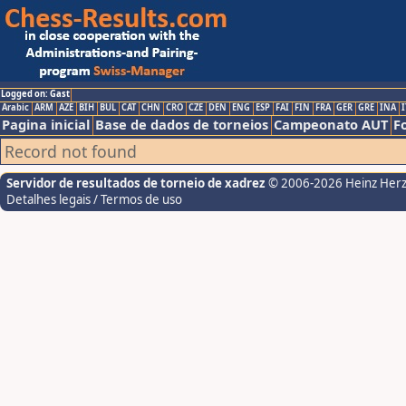
Logged on: Gast
Arabic
ARM
AZE
BIH
BUL
CAT
CHN
CRO
CZE
DEN
ENG
ESP
FAI
FIN
FRA
GER
GRE
INA
I
Pagina inicial
Base de dados de torneios
Campeonato AUT
F
Record not found
Servidor de resultados de torneio de xadrez
© 2006-2026 Heinz Her
Detalhes legais / Termos de uso