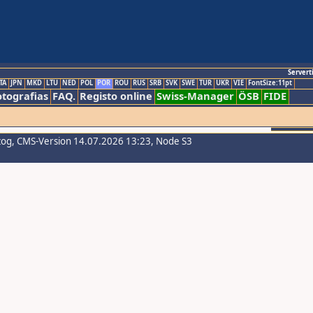
Servert
TA
JPN
MKD
LTU
NED
POL
POR
ROU
RUS
SRB
SVK
SWE
TUR
UKR
VIE
FontSize:11pt
otografias
FAQ.
Registo online
Swiss-Manager
ÖSB
FIDE
zog
, CMS-Version 14.07.2026 13:23, Node S3