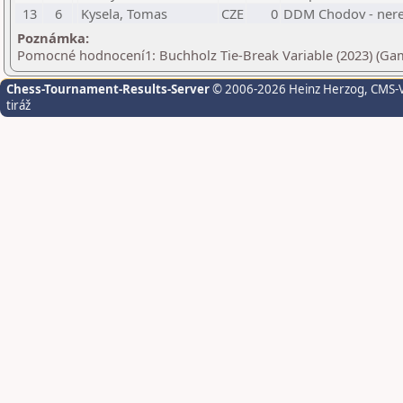
13
6
Kysela, Tomas
CZE
0
DDM Chodov - nere
Poznámka:
Pomocné hodnocení1: Buchholz Tie-Break Variable (2023) (Ga
Chess-Tournament-Results-Server
© 2006-2026 Heinz Herzog
, CMS-
tiráž