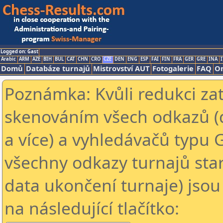
Logged on: Gast
Arabic
ARM
AZE
BIH
BUL
CAT
CHN
CRO
CZE
DEN
ENG
ESP
FAI
FIN
FRA
GER
GRE
INA
I
Domů
Databáze turnajů
Mistrovství AUT
Fotogalerie
FAQ
On
Poznámka: Kvůli redukci za
skenováním všech odkazů (
a více) a vyhledávačů typu 
všechny odkazy turnajů star
data ukončení turnaje) jsou
na následující tlačítko: