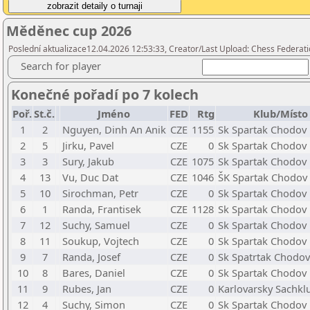
Měděnec cup 2026
Poslední aktualizace12.04.2026 12:53:33, Creator/Last Upload: Chess Federati
Search for player
Konečné pořadí po 7 kolech
Poř.
St.č.
Jméno
FED
Rtg
Klub/Místo
1
2
Nguyen, Dinh An Anik
CZE
1155
Sk Spartak Chodov
2
5
Jirku, Pavel
CZE
0
Sk Spartak Chodov
3
3
Sury, Jakub
CZE
1075
Sk Spartak Chodov
4
13
Vu, Duc Dat
CZE
1046
ŠK Spartak Chodov
5
10
Sirochman, Petr
CZE
0
Sk Spartak Chodov
6
1
Randa, Frantisek
CZE
1128
Sk Spartak Chodov
7
12
Suchy, Samuel
CZE
0
Sk Spartak Chodov
8
11
Soukup, Vojtech
CZE
0
Sk Spartak Chodov
9
7
Randa, Josef
CZE
0
Sk Spatrtak Chodov
10
8
Bares, Daniel
CZE
0
Sk Spartak Chodov
11
9
Rubes, Jan
CZE
0
Karlovarsky Sachklu
12
4
Suchy, Simon
CZE
0
Sk Spartak Chodov