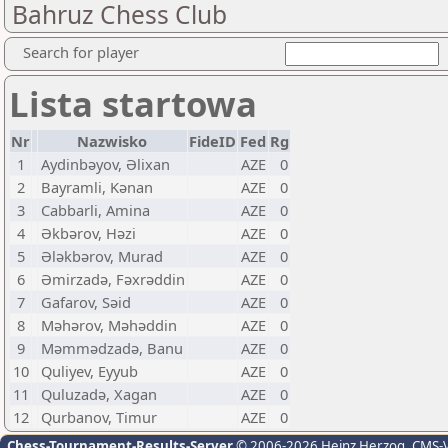
Bahruz Chess Club
Search for player
Lista startowa
Nr
Nazwisko
FideID
Fed
Rg
1
Aydinbəyov, Əlixan
AZE
0
2
Bayramli, Kənan
AZE
0
3
Cabbarli, Amina
AZE
0
4
Əkbərov, Həzi
AZE
0
5
Ələkbərov, Murad
AZE
0
6
Əmirzadə, Fəxrəddin
AZE
0
7
Gafarov, Səid
AZE
0
8
Məhərov, Məhəddin
AZE
0
9
Məmmədzadə, Banu
AZE
0
10
Quliyev, Eyyub
AZE
0
11
Quluzadə, Xagan
AZE
0
12
Qurbanov, Timur
AZE
0
Chess-Tournament-Results-Server
© 2006-2026 Heinz Herzog
, CMS-