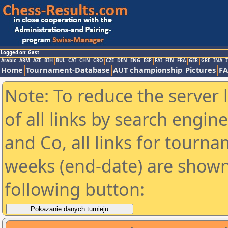
Logged on: Gast
Arabic
ARM
AZE
BIH
BUL
CAT
CHN
CRO
CZE
DEN
ENG
ESP
FAI
FIN
FRA
GER
GRE
INA
I
Home
Tournament-Database
AUT championship
Pictures
F
Note: To reduce the server 
of all links by search engin
and Co, all links for tourn
weeks (end-date) are shown 
following button: