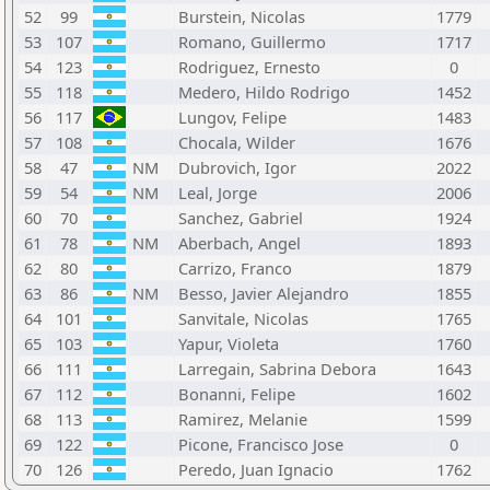
52
99
Burstein, Nicolas
1779
53
107
Romano, Guillermo
1717
54
123
Rodriguez, Ernesto
0
55
118
Medero, Hildo Rodrigo
1452
56
117
Lungov, Felipe
1483
57
108
Chocala, Wilder
1676
58
47
NM
Dubrovich, Igor
2022
59
54
NM
Leal, Jorge
2006
60
70
Sanchez, Gabriel
1924
61
78
NM
Aberbach, Angel
1893
62
80
Carrizo, Franco
1879
63
86
NM
Besso, Javier Alejandro
1855
64
101
Sanvitale, Nicolas
1765
65
103
Yapur, Violeta
1760
66
111
Larregain, Sabrina Debora
1643
67
112
Bonanni, Felipe
1602
68
113
Ramirez, Melanie
1599
69
122
Picone, Francisco Jose
0
70
126
Peredo, Juan Ignacio
1762