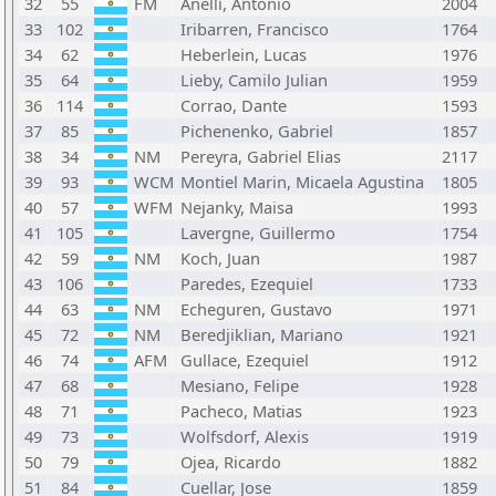
32
55
FM
Anelli, Antonio
2004
33
102
Iribarren, Francisco
1764
34
62
Heberlein, Lucas
1976
35
64
Lieby, Camilo Julian
1959
36
114
Corrao, Dante
1593
37
85
Pichenenko, Gabriel
1857
38
34
NM
Pereyra, Gabriel Elias
2117
39
93
WCM
Montiel Marin, Micaela Agustina
1805
40
57
WFM
Nejanky, Maisa
1993
41
105
Lavergne, Guillermo
1754
42
59
NM
Koch, Juan
1987
43
106
Paredes, Ezequiel
1733
44
63
NM
Echeguren, Gustavo
1971
45
72
NM
Beredjiklian, Mariano
1921
46
74
AFM
Gullace, Ezequiel
1912
47
68
Mesiano, Felipe
1928
48
71
Pacheco, Matias
1923
49
73
Wolfsdorf, Alexis
1919
50
79
Ojea, Ricardo
1882
51
84
Cuellar, Jose
1859