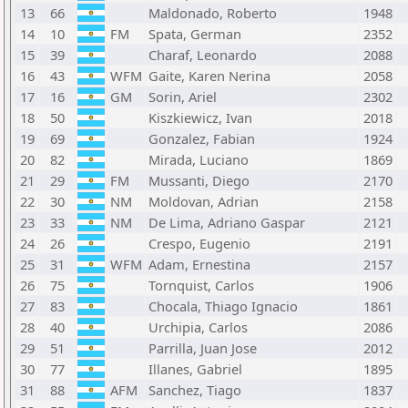
13
66
Maldonado, Roberto
1948
14
10
FM
Spata, German
2352
15
39
Charaf, Leonardo
2088
16
43
WFM
Gaite, Karen Nerina
2058
17
16
GM
Sorin, Ariel
2302
18
50
Kiszkiewicz, Ivan
2018
19
69
Gonzalez, Fabian
1924
20
82
Mirada, Luciano
1869
21
29
FM
Mussanti, Diego
2170
22
30
NM
Moldovan, Adrian
2158
23
33
NM
De Lima, Adriano Gaspar
2121
24
26
Crespo, Eugenio
2191
25
31
WFM
Adam, Ernestina
2157
26
75
Tornquist, Carlos
1906
27
83
Chocala, Thiago Ignacio
1861
28
40
Urchipia, Carlos
2086
29
51
Parrilla, Juan Jose
2012
30
77
Illanes, Gabriel
1895
31
88
AFM
Sanchez, Tiago
1837