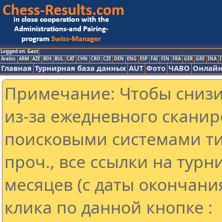
Logged on: Gast
Arabic
ARM
AZE
BIH
BUL
CAT
CHN
CRO
CZE
DEN
ENG
ESP
FAI
FIN
FRA
GER
GRE
INA
I
Главная
Турнирная база данных
AUT
Фото
ЧАВО
Онлайн
Примечание: Чтобы снизит
из-за ежедневного сканир
поисковыми системами ти
проч., все ссылки на тур
месяцев (с даты окончани
клика по данной кнопке :