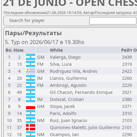
21 DE JUNIO - OPEN CHE
Последнее обновление21.06.2026 19:14:59, Автор/Последняя загрузка: AI 
Search for player
Пары/Результаты
5. Тур on 2026/06/17 в 19.30hs
Bo.
Ном.
White
Рейт
О
1
2
GM
Valerga, Diego
2439
2
13
FM
Silva, Luca
2319
3
4
GM
Rodriguez Vila, Andres
2422
4
20
IM
Llanos, Guillermo
2260
5
22
FM
Ambrogi, Agustin
2229
6
49
Gil Chacon, Fernando Enrique
2021
7
8
IM
Dolezal, Cristian
2380
8
9
GM
Stopa, Jacek
2371
9
14
Paris, Adolfo
2310
10
35
NM
Ruiz, Juan Ignacio
2103
11
37
Quinones-Maletti, Julio Guillermo
2101
12
18
NM
Ocampos, Ian
2290