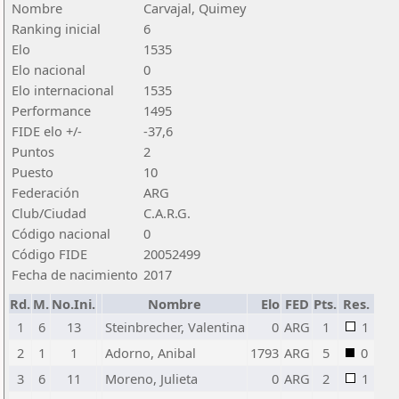
Nombre
Carvajal, Quimey
Ranking inicial
6
Elo
1535
Elo nacional
0
Elo internacional
1535
Performance
1495
FIDE elo +/-
-37,6
Puntos
2
Puesto
10
Federación
ARG
Club/Ciudad
C.A.R.G.
Código nacional
0
Código FIDE
20052499
Fecha de nacimiento
2017
Rd.
M.
No.Ini.
Nombre
Elo
FED
Pts.
Res.
1
6
13
Steinbrecher, Valentina
0
ARG
1
1
2
1
1
Adorno, Anibal
1793
ARG
5
0
3
6
11
Moreno, Julieta
0
ARG
2
1