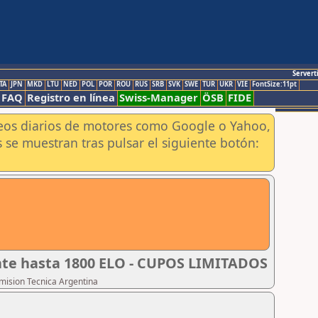
Servert
TA
JPN
MKD
LTU
NED
POL
POR
ROU
RUS
SRB
SVK
SWE
TUR
UKR
VIE
FontSize:11pt
FAQ
Registro en línea
Swiss-Manager
ÖSB
FIDE
aneos diarios de motores como Google o Yahoo,
 se muestran tras pulsar el siguiente botón:
ante hasta 1800 ELO - CUPOS LIMITADOS
omision Tecnica Argentina