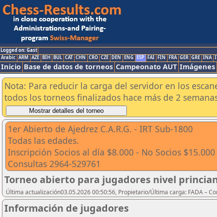
Logged on: Gast
Arabic
ARM
AZE
BIH
BUL
CAT
CHN
CRO
CZE
DEN
ENG
ESP
FAI
FIN
FRA
GER
GRE
INA
I
Inicio
Base de datos de torneos
Campeonato AUT
Imágenes
Nota: Para reducir la carga del servidor en los esc
todos los torneos finalizados hace más de 2 semanas
1er Abierto de Ajedrez C.A.R.G. - IRT Sub-1800
Todas las edades.
Inscripción Socios al día $8.000 - No Socios $15.000
Consultas 2964-529761
Torneo abierto para jugadores nivel princi
Última actualización03.05.2026 00:50:56, Propietario/Última carga: FADA – C
Información de jugadores