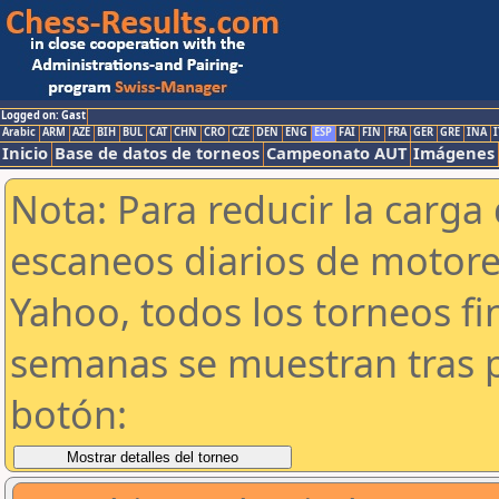
Logged on: Gast
Arabic
ARM
AZE
BIH
BUL
CAT
CHN
CRO
CZE
DEN
ENG
ESP
FAI
FIN
FRA
GER
GRE
INA
I
Inicio
Base de datos de torneos
Campeonato AUT
Imágenes
Nota: Para reducir la carga 
escaneos diarios de motor
Yahoo, todos los torneos f
semanas se muestran tras p
botón: