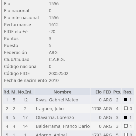
Elo
1556
Elo nacional
0
Elo internacional
1556
Performance
1612
FIDE elo +/-
-20
Puntos
3
Puesto
5
Federación
ARG
Club/Ciudad
C.A.R.G.
Código nacional
0
Código FIDE
20052502
Fecha de nacimiento
2010
Rd.
M.
No.Ini.
Nombre
Elo
FED
Pts.
Res.
1
5
12
Rivas, Gabriel Mateo
0
ARG
2
1
2
2
2
Iraguen, Julio
1708
ARG
4
0
3
5
17
Olavarria, Lorenzo
0
ARG
3
1
4
4
14
Balderrama, Franco Dario
0
ARG
3
1
5
1
1
Adorno, Anibal
1793
ARG
5
0