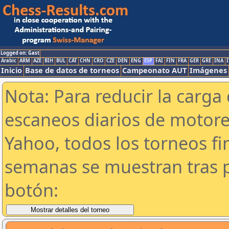
Logged on: Gast
Arabic
ARM
AZE
BIH
BUL
CAT
CHN
CRO
CZE
DEN
ENG
ESP
FAI
FIN
FRA
GER
GRE
INA
I
Inicio
Base de datos de torneos
Campeonato AUT
Imágenes
Nota: Para reducir la carga 
escaneos diarios de motor
Yahoo, todos los torneos f
semanas se muestran tras p
botón: