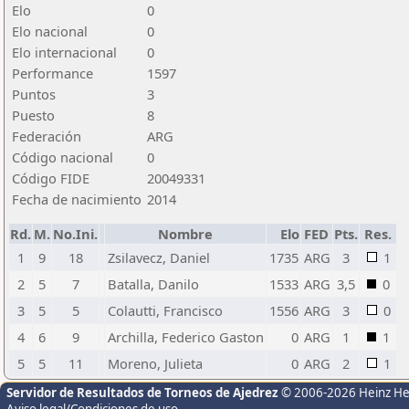
Elo
0
Elo nacional
0
Elo internacional
0
Performance
1597
Puntos
3
Puesto
8
Federación
ARG
Código nacional
0
Código FIDE
20049331
Fecha de nacimiento
2014
Rd.
M.
No.Ini.
Nombre
Elo
FED
Pts.
Res.
1
9
18
Zsilavecz, Daniel
1735
ARG
3
1
2
5
7
Batalla, Danilo
1533
ARG
3,5
0
3
5
5
Colautti, Francisco
1556
ARG
3
0
4
6
9
Archilla, Federico Gaston
0
ARG
1
1
5
5
11
Moreno, Julieta
0
ARG
2
1
Servidor de Resultados de Torneos de Ajedrez
© 2006-2026 Heinz H