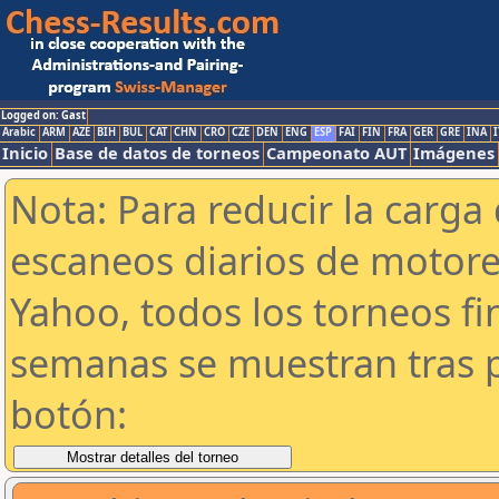
Logged on: Gast
Arabic
ARM
AZE
BIH
BUL
CAT
CHN
CRO
CZE
DEN
ENG
ESP
FAI
FIN
FRA
GER
GRE
INA
I
Inicio
Base de datos de torneos
Campeonato AUT
Imágenes
Nota: Para reducir la carga 
escaneos diarios de motor
Yahoo, todos los torneos f
semanas se muestran tras p
botón: