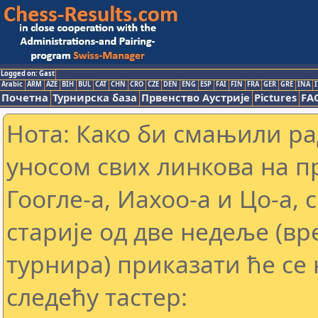
Logged on: Gast
Arabic
ARM
AZE
BIH
BUL
CAT
CHN
CRO
CZE
DEN
ENG
ESP
FAI
FIN
FRA
GER
GRE
INA
I
Почетна
Турнирска база
Првенство Аустрије
Pictures
FA
Нота: Како би смањили р
уносом свих линкова на 
Гоогле-а, Иахоо-а и Цо-а,
старије од две недеље (в
турнира) приказати ће се 
следећу тастер: