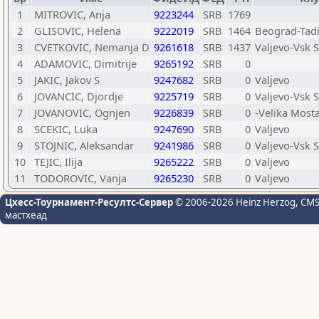
1
MITROVIC, Anja
9223244
SRB
1769
2
GLISOVIC, Helena
9222019
SRB
1464
Beograd-Tad
3
CVETKOVIC, Nemanja D
9261618
SRB
1437
Valjevo-Vsk S
4
ADAMOVIC, Dimitrije
9265192
SRB
0
5
JAKIC, Jakov S
9247682
SRB
0
Valjevo
6
JOVANCIC, Djordje
9225719
SRB
0
Valjevo-Vsk S
7
JOVANOVIC, Ognjen
9226839
SRB
0
-Velika Most
8
SCEKIC, Luka
9247690
SRB
0
Valjevo
9
STOJNIC, Aleksandar
9241986
SRB
0
Valjevo-Vsk S
10
TEJIC, Ilija
9265222
SRB
0
Valjevo
11
TODOROVIC, Vanja
9265230
SRB
0
Valjevo
Цхесс-Тоурнамент-Ресултс-Сервер
© 2006-2026 Heinz Herzog
, CM
мастхеад