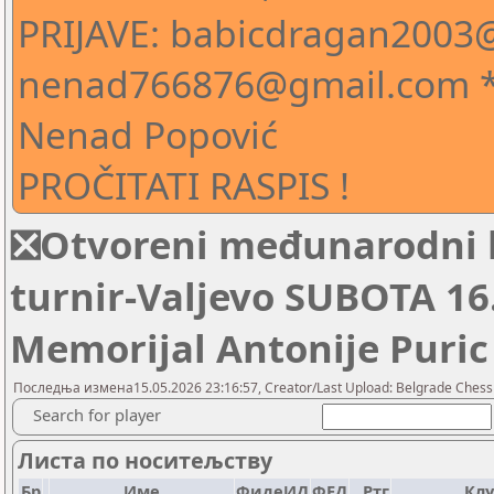
PRIJAVE: babicdragan2003
nenad766876@gmail.com * 
Nenad Popović
PROČITATI RASPIS !
❎Otvoreni međunarodni k
turnir-Valjevo SUBOTA 16.
Memorijal Antonije Puri
Последња измена15.05.2026 23:16:57, Creator/Last Upload: Belgrade Chess
Search for player
Листа по носитељству
Бр
Име
ФидеИД
ФЕД
Ртг
Клу