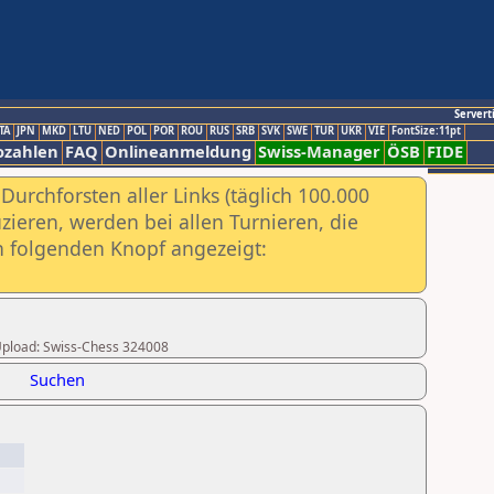
Servert
TA
JPN
MKD
LTU
NED
POL
POR
ROU
RUS
SRB
SVK
SWE
TUR
UKR
VIE
FontSize:11pt
ozahlen
FAQ
Onlineanmeldung
Swiss-Manager
ÖSB
FIDE
urchforsten aller Links (täglich 100.000
ieren, werden bei allen Turnieren, die
ch folgenden Knopf angezeigt:
r Upload: Swiss-Chess 324008
Suchen