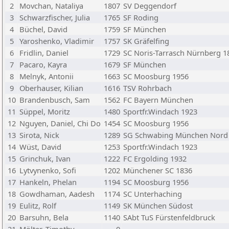
2
Movchan, Nataliya
1807
SV Deggendorf
3
Schwarzfischer, Julia
1765
SF Roding
4
Büchel, David
1759
SF München
5
Yaroshenko, Vladimir
1757
SK Gräfelfing
6
Fridlin, Daniel
1729
SC Noris-Tarrasch Nürnberg 1
7
Pacaro, Kayra
1679
SF München
8
Melnyk, Antonii
1663
SC Moosburg 1956
9
Oberhauser, Kilian
1616
TSV Rohrbach
10
Brandenbusch, Sam
1562
FC Bayern München
11
Süppel, Moritz
1480
Sportfr.Windach 1923
12
Nguyen, Daniel, Chi Do
1454
SC Moosburg 1956
13
Sirota, Nick
1289
SG Schwabing München Nord
14
Wüst, David
1253
Sportfr.Windach 1923
15
Grinchuk, Ivan
1222
FC Ergolding 1932
16
Lytvynenko, Sofi
1202
Münchener SC 1836
17
Hankeln, Phelan
1194
SC Moosburg 1956
18
Gowdhaman, Aadesh
1174
SC Unterhaching
19
Eulitz, Rolf
1149
SK München Südost
20
Barsuhn, Bela
1140
SAbt TuS Fürstenfeldbruck