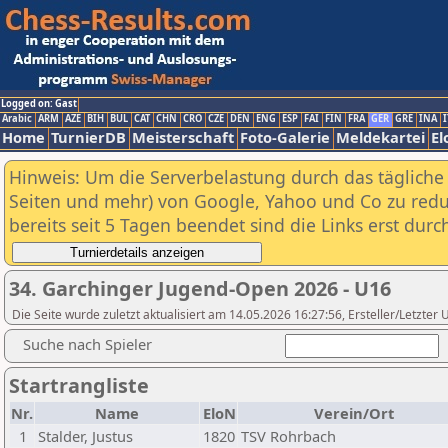
Logged on: Gast
Arabic
ARM
AZE
BIH
BUL
CAT
CHN
CRO
CZE
DEN
ENG
ESP
FAI
FIN
FRA
GER
GRE
INA
I
Home
TurnierDB
Meisterschaft
Foto-Galerie
Meldekartei
El
Hinweis: Um die Serverbelastung durch das tägliche D
Seiten und mehr) von Google, Yahoo und Co zu reduz
bereits seit 5 Tagen beendet sind die Links erst dur
34. Garchinger Jugend-Open 2026 - U16
Die Seite wurde zuletzt aktualisiert am 14.05.2026 16:27:56, Ersteller/Letzte
Suche nach Spieler
Startrangliste
Nr.
Name
EloN
Verein/Ort
1
Stalder, Justus
1820
TSV Rohrbach