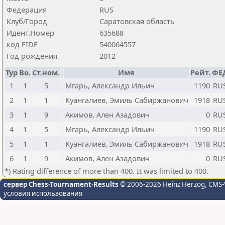
Федерация
RUS
Клуб/Город
Саратовская область
Идент.Номер
635688
код FIDE
540064557
Год рождения
2012
Тур
Bo.
Ст.ном.
Имя
Рейт.
ФЕ
1
1
5
Мгарь, Александр Ильич
1190
RU
2
1
1
Куангалиев, Эмиль Сабиржанович
1918
RU
3
1
9
Акимов, Ален Азадович
0
RU
4
1
5
Мгарь, Александр Ильич
1190
RU
5
1
1
Куангалиев, Эмиль Сабиржанович
1918
RU
6
1
9
Акимов, Ален Азадович
0
RU
*) Rating difference of more than 400. It was limited to 400.
сервер Chess-Tournament-Results
© 2006-2026 Heinz Herzog
, CMS-
условия использования