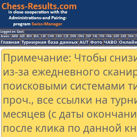
Logged on: Gast
Arabic
ARM
AZE
BIH
BUL
CAT
CHN
CRO
CZE
DEN
ENG
ESP
FAI
FIN
FRA
GER
GRE
INA
I
Главная
Турнирная база данных
AUT
Фото
ЧАВО
Онлайн
Примечание: Чтобы снизи
из-за ежедневного скани
поисковыми системами ти
проч., все ссылки на тур
месяцев (с даты окончан
после клика по данной кн