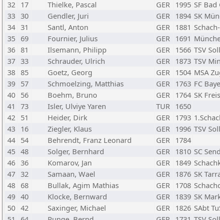
32
17
Thielke, Pascal
GER
1995
SF Bad
33
30
Gendler, Juri
GER
1894
SK Mün
34
31
Santl, Anton
GER
1881
Schach
35
69
Fournier, Julius
GER
1691
München
36
81
Ilsemann, Philipp
GER
1566
TSV Sol
37
33
Schrauder, Ulrich
GER
1873
TSV Mi
38
85
Goetz, Georg
GER
1504
MSA Zu
39
57
Schmoelzing, Matthias
GER
1763
FC Baye
40
56
Boehm, Bruno
GER
1764
SK Frei
41
73
Isler, Ulviye Yaren
TUR
1650
42
51
Heider, Dirk
GER
1793
1.Schac
43
16
Ziegler, Klaus
GER
1996
TSV Sol
44
54
Behrendt, Franz Leonard
GER
1784
45
48
Solger, Bernhard
GER
1810
SC Send
46
36
Komarov, Jan
GER
1849
Schachk
47
32
Samaan, Wael
GER
1876
SK Tar
48
68
Bullak, Agim Mathias
GER
1708
Schach
49
40
Klocke, Bernward
GER
1839
SK Mar
50
42
Saxinger, Michael
GER
1826
SAbt Tu
51
64
Runge, Bernd
GER
1731
TSV Sol