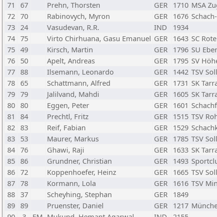
71
67
Prehn, Thorsten
GER
1710
MSA Zu
72
70
Rabinovych, Myron
GER
1676
Schach
73
24
Vasudevan, R.R.
IND
1934
74
75
Virto Chirhuana, Gasu Emanuel
GER
1643
SC Rot
75
49
Kirsch, Martin
GER
1796
SU Eber
76
50
Apelt, Andreas
GER
1795
SV Höh
77
88
Ilsemann, Leonardo
GER
1442
TSV Sol
78
65
Schattmann, Alfred
GER
1731
SK Tar
79
79
Jalilvand, Mahdi
GER
1605
SK Tar
80
80
Eggen, Peter
GER
1601
Schach
81
84
Prechtl, Fritz
GER
1515
TSV Ro
82
83
Reif, Fabian
GER
1529
Schachk
83
53
Maurer, Markus
GER
1785
TSV Sol
84
76
Ghawi, Raji
GER
1633
SK Tar
85
86
Grundner, Christian
GER
1493
Sportcl
86
72
Koppenhoefer, Heinz
GER
1665
TSV Sol
87
78
Kormann, Lola
GER
1616
TSV Mi
88
37
Scheyhing, Stephan
GER
1849
89
89
Pruenster, Daniel
GER
1217
München
90
3
FM
Mukund, Hemant Agarwal
IND
2155