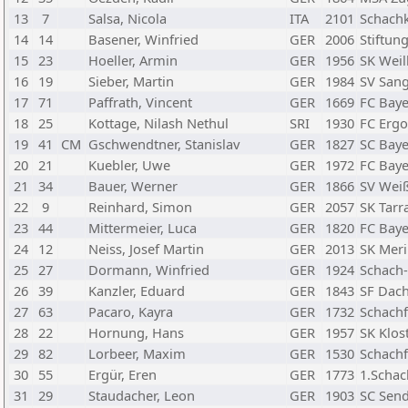
13
7
Salsa, Nicola
ITA
2101
Schachk
14
14
Basener, Winfried
GER
2006
Stiftun
15
23
Hoeller, Armin
GER
1956
SK Weil
16
19
Sieber, Martin
GER
1984
SV San
17
71
Paffrath, Vincent
GER
1669
FC Baye
18
25
Kottage, Nilash Nethul
SRI
1930
FC Ergo
19
41
CM
Gschwendtner, Stanislav
GER
1827
SC Bay
20
21
Kuebler, Uwe
GER
1972
FC Baye
21
34
Bauer, Werner
GER
1866
SV Weiß
22
9
Reinhard, Simon
GER
2057
SK Tar
23
44
Mittermeier, Luca
GER
1820
FC Baye
24
12
Neiss, Josef Martin
GER
2013
SK Mer
25
27
Dormann, Winfried
GER
1924
Schach
26
39
Kanzler, Eduard
GER
1843
SF Dach
27
63
Pacaro, Kayra
GER
1732
Schach
28
22
Hornung, Hans
GER
1957
SK Klos
29
82
Lorbeer, Maxim
GER
1530
Schach
30
55
Ergür, Eren
GER
1773
1.Schac
31
29
Staudacher, Leon
GER
1903
SC Send