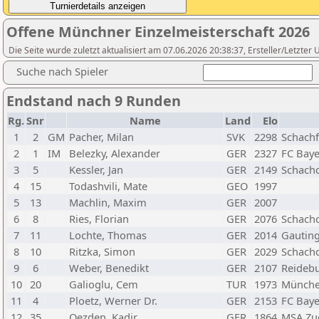
Offene Münchner Einzelmeisterschaft 2026
Die Seite wurde zuletzt aktualisiert am 07.06.2026 20:38:37, Ersteller/Letzte
Suche nach Spieler
Endstand nach 9 Runden
Rg.
Snr
Name
Land
Elo
1
2
GM
Pacher, Milan
SVK
2298
Schach
2
1
IM
Belezky, Alexander
GER
2327
FC Baye
3
5
Kessler, Jan
GER
2149
Schachc
4
15
Todashvili, Mate
GEO
1997
5
13
Machlin, Maxim
GER
2007
6
8
Ries, Florian
GER
2076
Schach
7
11
Lochte, Thomas
GER
2014
Gauting
8
10
Ritzka, Simon
GER
2029
Schach
9
6
Weber, Benedikt
GER
2107
Reidebu
10
20
Galioglu, Cem
TUR
1973
München
11
4
Ploetz, Werner Dr.
GER
2153
FC Baye
12
35
Oezden, Kadir
GER
1864
MSA Zu