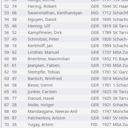
52
74
Hering, Robert
GER
1644
SC Haar
53
66
Swaminathan, Kanthaneyan
IND
1712
Schach
54
38
Nguyen, David
GER
1845
Schach
55
46
Hennig, Ulf
GER
1819
SK Tar
56
52
Kampfmeier, Dirk
GER
1789
SK Tar
57
45
Schmitzer, Peter
GER
1820
Schach
58
18
Kerkhoff, Jan
GER
1994
Schachc
59
62
Lindner, Manuel
GER
1737
MSA Zu
60
90
Breintner, Maximilian
GER
1652
FC Baye
61
61
Jeanjean, Fabien
GER
1745
MSA Zu
62
59
Stempfle, Tobias
GER
1761
SC Garc
63
47
Bartsch, Winfried
GER
1814
München
64
58
Beser, Uemit
GER
1761
1.Schac
65
43
Junker, Carsten
GER
1823
SK Tar
66
77
Daoud, Haval
GER
1625
SK Tar
67
28
Nolte, Holger
GER
1921
Schach
68
60
Mandavgane, Neerav Anil
IND
1747
München
69
87
Palchenkov, Artiom
GER
1461
SV Höh
70
26
Yugay, Artem
FID
1927
MSA Zu