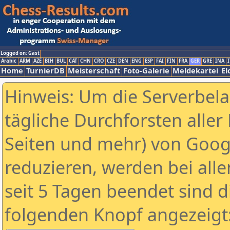
Logged on: Gast
Arabic
ARM
AZE
BIH
BUL
CAT
CHN
CRO
CZE
DEN
ENG
ESP
FAI
FIN
FRA
GER
GRE
INA
I
Home
TurnierDB
Meisterschaft
Foto-Galerie
Meldekartei
El
Hinweis: Um die Serverbel
tägliche Durchforsten aller 
Seiten und mehr) von Goog
reduzieren, werden bei alle
seit 5 Tagen beendet sind d
folgenden Knopf angezeigt