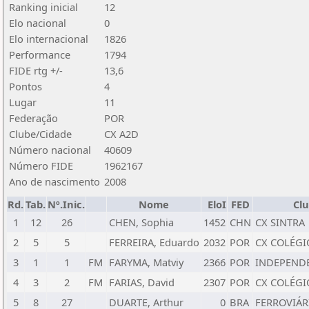
Ranking inicial
12
Elo nacional
0
Elo internacional
1826
Performance
1794
FIDE rtg +/-
13,6
Pontos
4
Lugar
11
Federação
POR
Clube/Cidade
CX A2D
Número nacional
40609
Número FIDE
1962167
Ano de nascimento
2008
Rd.
Tab.
Nº.Inic.
Nome
EloI
FED
Cl
1
12
26
CHEN, Sophia
1452
CHN
CX SINTRA
2
5
5
FERREIRA, Eduardo
2032
POR
CX COLÉG
3
1
1
FM
FARYMA, Matviy
2366
POR
INDEPENDE
4
3
2
FM
FARIAS, David
2307
POR
CX COLÉG
5
8
27
DUARTE, Arthur
0
BRA
FERROVIÁR