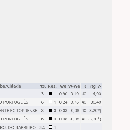
ube/Cidade
Pts.
Res.
we
w-we
K
rtg+/-
3
1
0,90
0,10
40
4,00
IO PORTUGUÊS
6
1
0,24
0,76
40
30,40
NTE FC TORRENSE
8
0
0,08
-0,08
40
-3,20*)
IO PORTUGUÊS
6
0
0,08
-0,08
40
-3,20*)
IOS DO BARREIRO
3,5
1