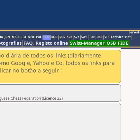
Servert
TA
JPN
MKD
LTU
NED
POL
POR
ROU
RUS
SRB
SVK
SWE
TUR
UKR
VIE
FontSize:11pt
otografias
FAQ.
Registo online
Swiss-Manager
ÖSB
FIDE
ão diária de todos os links (diariamente
omo Google, Yahoo e Co, todos os links para
icar no botão a seguir :
uguese Chess Federation (Licence 22)