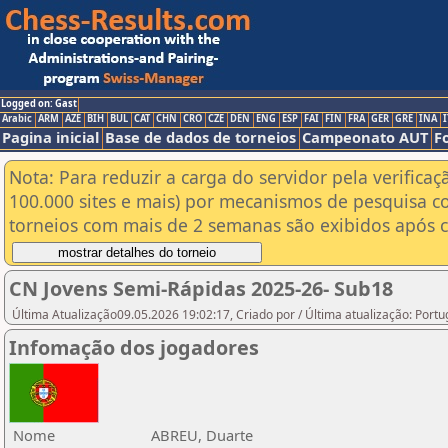
Logged on: Gast
Arabic
ARM
AZE
BIH
BUL
CAT
CHN
CRO
CZE
DEN
ENG
ESP
FAI
FIN
FRA
GER
GRE
INA
I
Pagina inicial
Base de dados de torneios
Campeonato AUT
F
Nota: Para reduzir a carga do servidor pela verificaç
100.000 sites e mais) por mecanismos de pesquisa c
torneios com mais de 2 semanas são exibidos após cl
CN Jovens Semi-Rápidas 2025-26- Sub18
Última Atualização09.05.2026 19:02:17, Criado por / Última atualização: Port
Infomação dos jogadores
Nome
ABREU, Duarte