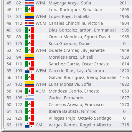
45
82
WIM
Mayorga Araya, Sofia
2011
46
111
Luna Rodriguez, Sebastian
1808
47
84
WFM
Lopez Rayo, Isabella
1996
48
112
WCM
Canales Chinchilla, Victoria
1804
49
86
Diaz Gonzalez Jardon, Emmanuel
1995
50
88
Orocio Mendoza, Egbert David
1968
51
125
Sosa Guzman, Daniel
0
52
92
WFM
Duarte Cramer, Lily Jeanette
1949
53
94
Morales Perez, Ghisell
1939
54
110
Sanchez Garcia, Oscar Ernesto
1814
55
109
WFM
Caicedo Rios, Layla Yasmira
1820
56
114
Galvan Rodriguez, Irving Gamaliel
1755
57
102
WFM
Luna Monsalve, Sofia
1882
58
104
AGM
Mendoza Osorio, Ernesto
1853
59
108
Gadea, Fernando
1827
60
122
Cisneros Arevalo, Francisco
1570
61
124
Ibarra Bautista, Nimrod
0
62
126
Villegas Trejo, Octavio Santiago
0
63
118
CM
Vargas Ramos, Rogelio Alberto
1715