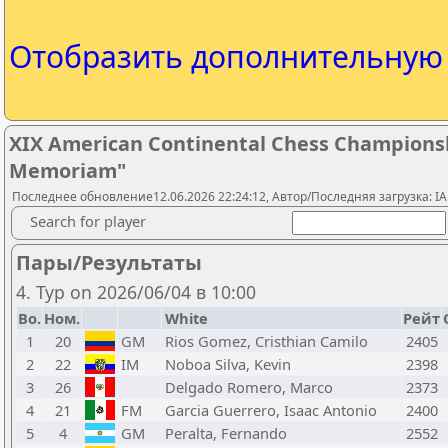
Отобразить дополнительну
XIX American Continental Chess Championsh
Memoriam"
Последнее обновление12.06.2026 22:24:12, Автор/Последняя загрузка: IA
Search for player
Пары/Результаты
4. Тур on 2026/06/04 в 10:00
Bo.
Ном.
White
Рейт
1
20
GM
Rios Gomez, Cristhian Camilo
2405
2
22
IM
Noboa Silva, Kevin
2398
3
26
Delgado Romero, Marco
2373
4
21
FM
Garcia Guerrero, Isaac Antonio
2400
5
4
GM
Peralta, Fernando
2552