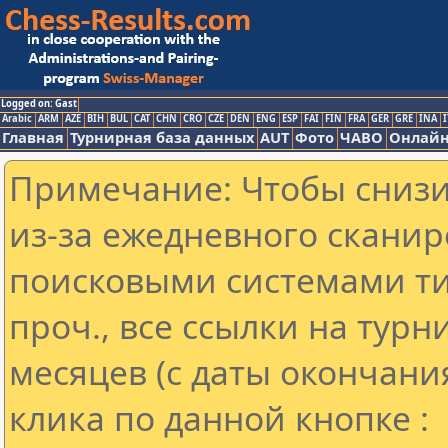
Logged on: Gast
Arabic
ARM
AZE
BIH
BUL
CAT
CHN
CRO
CZE
DEN
ENG
ESP
FAI
FIN
FRA
GER
GRE
INA
I
Главная
Турнирная база данных
AUT
Фото
ЧАВО
Онлайн
Примечание: Чтобы снизит
из-за ежедневного сканир
поисковыми системами ти
проч., все ссылки на тур
месяцев (с даты окончани
клика по данной кнопке :