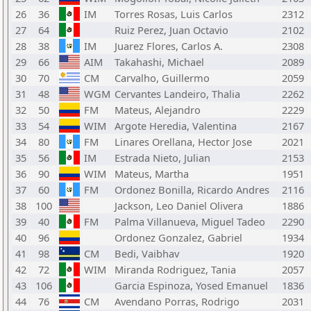
26
36
IM
Torres Rosas, Luis Carlos
2312
27
64
Ruiz Perez, Juan Octavio
2102
28
38
IM
Juarez Flores, Carlos A.
2308
29
66
AIM
Takahashi, Michael
2089
30
70
CM
Carvalho, Guillermo
2059
31
48
WGM
Cervantes Landeiro, Thalia
2262
32
50
FM
Mateus, Alejandro
2229
33
54
WIM
Argote Heredia, Valentina
2167
34
80
FM
Linares Orellana, Hector Jose
2021
35
56
IM
Estrada Nieto, Julian
2153
36
90
WIM
Mateus, Martha
1951
37
60
FM
Ordonez Bonilla, Ricardo Andres
2116
38
100
Jackson, Leo Daniel Olivera
1886
39
40
FM
Palma Villanueva, Miguel Tadeo
2290
40
96
Ordonez Gonzalez, Gabriel
1934
41
98
CM
Bedi, Vaibhav
1920
42
72
WIM
Miranda Rodriguez, Tania
2057
43
106
Garcia Espinoza, Yosed Emanuel
1836
44
76
CM
Avendano Porras, Rodrigo
2031