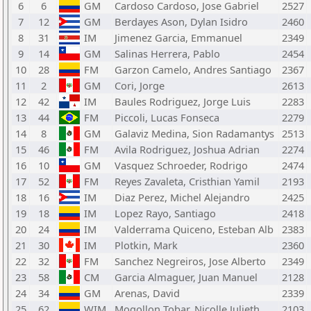
6
6
GM
Cardoso Cardoso, Jose Gabriel
2527
7
12
GM
Berdayes Ason, Dylan Isidro
2460
8
31
IM
Jimenez Garcia, Emmanuel
2349
9
14
GM
Salinas Herrera, Pablo
2454
10
28
FM
Garzon Camelo, Andres Santiago
2367
11
2
GM
Cori, Jorge
2613
12
42
IM
Baules Rodriguez, Jorge Luis
2283
13
44
FM
Piccoli, Lucas Fonseca
2279
14
8
GM
Galaviz Medina, Sion Radamantys
2513
15
46
FM
Avila Rodriguez, Joshua Adrian
2274
16
10
GM
Vasquez Schroeder, Rodrigo
2474
17
52
FM
Reyes Zavaleta, Cristhian Yamil
2193
18
16
IM
Diaz Perez, Michel Alejandro
2425
19
18
IM
Lopez Rayo, Santiago
2418
20
24
IM
Valderrama Quiceno, Esteban Alb
2383
21
30
IM
Plotkin, Mark
2360
22
32
FM
Sanchez Negreiros, Jose Alberto
2349
23
58
CM
Garcia Almaguer, Juan Manuel
2128
24
34
GM
Arenas, David
2339
25
62
WIM
Mogollon Tobar, Nicolle Julieth
2103