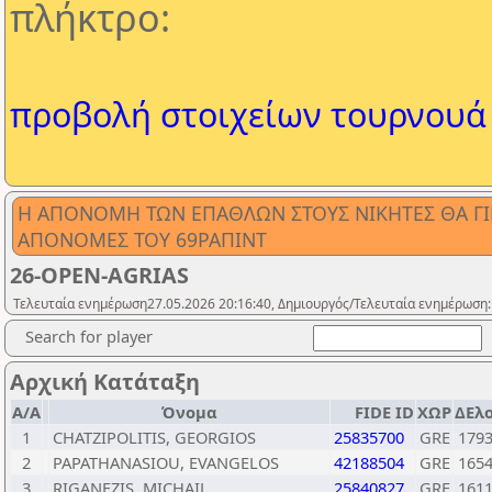
πλήκτρο:
προβολή στοιχείων τουρνουά
Η ΑΠΟΝΟΜΗ ΤΩΝ ΕΠΑΘΛΩΝ ΣΤΟΥΣ ΝΙΚΗΤΕΣ ΘΑ ΓΙΝΕ
ΑΠΟΝΟΜΕΣ ΤΟΥ 69ΡΑΠΙΝΤ
26-OPEN-AGRIAS
Τελευταία ενημέρωση27.05.2026 20:16:40, Δημιουργός/Τελευταία ενημέρωση:
Search for player
Αρχική Κατάταξη
Α/Α
Όνομα
FIDE ID
ΧΩΡ
ΔΕλ
1
CHATZIPOLITIS, GEORGIOS
25835700
GRE
179
2
PAPATHANASIOU, EVANGELOS
42188504
GRE
165
3
RIGANEZIS, MICHAIL
25840827
GRE
161