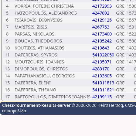
4
VORRIA, FOTEINI CHRISTINA
42172993
GRE
158
5
HATZOPOULOS, ALEXANDROS
4247892
GRE
157
6
TSIAKOVIS, DIONYSIOS
42129125
GRE
156
7
MARITSIS, ZISIS
4267753
GRE
153
8
PARSAS, NIKOLAOS
42173400
GRE
152
9
BOUGAS, THEODOROS
42105242
GRE
150
10
KOUTIDIS, ATHANASIOS
4219643
GRE
149
11
DAFERERAS, SPYROS
541022050
GRE
143
12
MOUTZOURIS, IOANNIS
42195071
GRE
141
13
DIMOPOULOS, CHRISTOS
4289170
GRE
14
PAPATHANASIOU, GEORGIOS
42193605
GRE
15
DAFERERA, ELENI
541011813
GRE
16
DAFERERA, THEANO
541011821
GRE
17
RAFTOPOULOS, DIMITRIOS IOANNIS
42199115
GRE
Chess-Tournament-Results-Server
© 2006-2026 Heinz Herzog
, CMS-
επικεφαλίδα