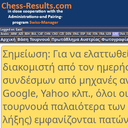
Logged on: Gast
Arabic
ARM
AZE
BIH
BUL
CAT
CHN
CRO
CZE
DEN
ENG
ESP
FAI
FIN
FRA
GER
GRE
INA
I
Αρχική
Βάση Τουρνουά
Πρωτάθλημα Αυστρίας
Φωτογραφίε
Σημείωση: Για να ελαττωθε
διακομιστή από τον ημερή
συνδέσμων από μηχανές α
Google, Yahoo κλπ., όλοι ο
τουρνουά παλαιότερα των 
λήξης) εμφανίζονται πατών