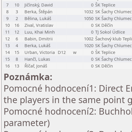
7
10
Jičínský, David
0
ŠK Teplice
8
3
Berka, Štěpán
1032
SK Šachy Chlumec
9
2
Bělina, Lukáš
1050
SK Šachy Chlumec
10
16
Zival, Vratislav
0
SK Děčín
11
12
Luu, Khai Minh
0
TJ Sokol Údlice
12
6
Babin, Dmitrii
1002
Šachový klub Tepl
13
4
Berka, Lukáš
1020
SK Šachy Chlumec
14
15
Urban, Victoria
D12
w
0
ŠK Teplice
15
8
Hančl, Lukas
0
SK Šachy Chlumec
16
13
Říčař, Jonáš
0
SK Děčín
Poznámka:
Pomocné hodnocení1: Direct En
the players in the same point 
Pomocné hodnocení2: Buchholz 
parameter)