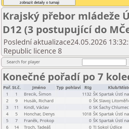
Krajský přebor mládeže Ú
D12 (3 postupující do MČ
Poslední aktualizace24.05.2026 13:32
Republic licence 8
Search for player
Konečné pořadí po 7 kole
Poř.
St.č.
Jméno
Typ
pohlaví
Rtg
Klub/Míst
1
1
Brecik, Šimon
1132
ŠK Spartak Ústí 
2
9
Husák, Richard
0
ŠK Slavoj Litoměřic
3
11
Kindl, Václav
0
SK Šachy Chlumec
4
5
Honchar, Denys
1018
ŠK Spartak Ústí 
5
7
Franěk, Prokop
0
ŠK Spartak Ústí 
6
14
Troch, Tadeáš
0
TJ Sokol Údlice