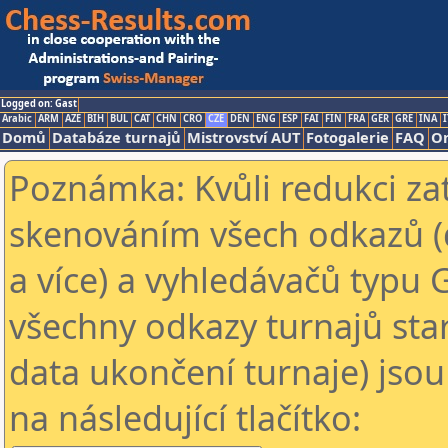
Logged on: Gast
Arabic
ARM
AZE
BIH
BUL
CAT
CHN
CRO
CZE
DEN
ENG
ESP
FAI
FIN
FRA
GER
GRE
INA
I
Domů
Databáze turnajů
Mistrovství AUT
Fotogalerie
FAQ
On
Poznámka: Kvůli redukci za
skenováním všech odkazů (
a více) a vyhledávačů typu 
všechny odkazy turnajů star
data ukončení turnaje) jsou
na následující tlačítko: