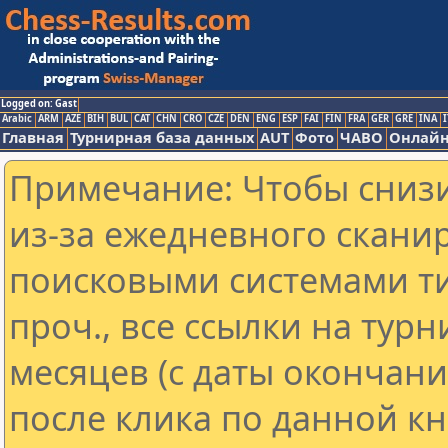
Logged on: Gast
Arabic
ARM
AZE
BIH
BUL
CAT
CHN
CRO
CZE
DEN
ENG
ESP
FAI
FIN
FRA
GER
GRE
INA
I
Главная
Турнирная база данных
AUT
Фото
ЧАВО
Онлайн
Примечание: Чтобы снизи
из-за ежедневного скани
поисковыми системами ти
проч., все ссылки на тур
месяцев (с даты окончан
после клика по данной кн