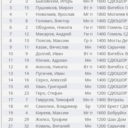
2
3
Быковский, Игорь
Мн п
1600
СДЮШОР
3
15
Пушняков, Мирон
Вт п
1400
Витебск Г
4
1
Новолаев, Ярослав
Мг п
1800
Могилев
5
8
Головач, Виктор
Мн п
1400
СДЮШОР
6
2
Ободнюк, Никита
Гм п
1800
Гомель 
7
12
Макаров, Андрей
Гм п
1400
Гомель 
8
13
Поясов, Максим
Гр п
1400
Мосты Де
9
11
Казак, Вячеслав
Мн
1400
Сарычев
10
9
Долгий, Иван
Вт п
1400
Витебск В
11
19
Юхник, Адриан
Мн
1400
СДЮШОР
12
6
Аносов, Никита
Вт п
1400
Витебск
13
14
Пугачев, Иван
Мн
1400
СДЮШОР
14
16
Серко, Алексей
Мн
1400
СДЮШОР
15
43
Хван, Григорий
Мн
1200
СДЮШОР
16
23
Геро, Стефан
Мн
1200
СДЮШОР
17
7
Гаврусев, Тимофей
Мн п
1400
Ветразь
18
41
Самолюк, Владимир
Бр
1200
Брест С
19
4
Киреев, Максим
Мг п
1600
Бобруйск
20
29
Жилко, Трофим
Мн
1200
Шах Дом
21
32
Коваль, Виталий
Мн
1200
Сарычев