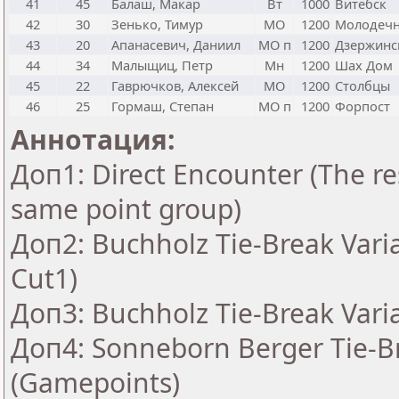
41
45
Балаш, Макар
Вт
1000
Витебск
42
30
Зенько, Тимур
МО
1200
Молодеч
43
20
Апанасевич, Даниил
МО п
1200
Дзержинс
44
34
Малыщиц, Петр
Мн
1200
Шах Дом
45
22
Гаврючков, Алексей
МО
1200
Столбцы
46
25
Гормаш, Степан
МО п
1200
Форпост
Аннотация:
Доп1: Direct Encounter (The res
same point group)
Доп2: Buchholz Tie-Break Vari
Cut1)
Доп3: Buchholz Tie-Break Vari
Доп4: Sonneborn Berger Tie-Br
(Gamepoints)