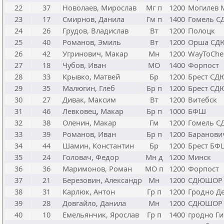
22
37
Новолаев, Мирослав
Мг п
1200
Могилев
23
17
Смирнов, Данила
Гм п
1400
Гомель 
24
26
Грудов, Владислав
Вт
1200
Полоцк
25
40
Романов, Эмиль
Вт
1200
Орша СД
26
42
Угринович, Макар
Мн
1200
WayToChe
27
18
Чубов, Иван
МО
1400
Форпост
28
33
Крывко, Матвей
Бр
1200
Брест С
29
35
Малюгин, Глеб
Бр п
1200
Брест С
30
27
Дивак, Максим
Вт
1200
Витебск
31
46
Левковец, Макар
Бр п
1000
БФШ
32
38
Оленин, Макар
Гм
1200
Гомель 
33
39
Романов, Иван
Бр п
1200
Баранов
34
44
Шамин, Константин
Бр
1200
Брест БФ
35
24
Головач, Федор
Мн д
1200
Минск
36
36
Маримонов, Роман
МО п
1200
Форпост
37
21
Березовин, Александр
Мн
1200
СДЮШОР
38
31
Карлюк, Антон
Гр п
1200
Гродно Д
39
28
Довгайло, Данила
Мн
1200
СДЮШОР
40
10
Емельянчик, Ярослав
Гр п
1400
гродно Ги