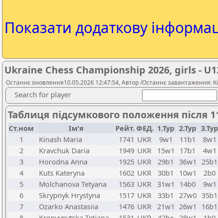
Показати додаткову інформа
Ukraine Chess Championship 2026, girls - U12
Останнє оновлення10.05.2026 12:47:54, Автор /Останнє завантаження: K
Search for player
Таблиця підсумкового положення після 11
Ст.ном
Ім'я
Рейт.
ФЕД.
1.Тур
2.Тур
3.Тур
1
Kinash Maria
1741
UKR
9w1
11b1
8w1
2
Kravchuk Daria
1949
UKR
15w1
17b1
4w1
3
Horodna Anna
1925
UKR
29b1
36w1
25b1
4
Kuts Kateryna
1602
UKR
30b1
10w1
2b0
5
Molchanova Tetyana
1563
UKR
31w1
14b0
9w1
6
Skrypnyk Hrystyna
1517
UKR
33b1
27w0
35b1
7
Ozarko Anastasiia
1476
UKR
21w1
26w1
16b1
8
Kropyvnytska Tetiana
1531
UKR
42b+
28w1
1b0