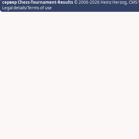
сервер Chess-Tournament-Results
© 2006-2026 Heinz Herzog
, CMS-
Legal details/Terms of use