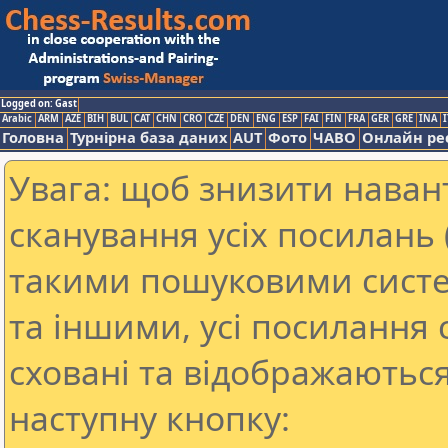
Logged on: Gast
Arabic
ARM
AZE
BIH
BUL
CAT
CHN
CRO
CZE
DEN
ENG
ESP
FAI
FIN
FRA
GER
GRE
INA
I
Головна
Турнірна база даних
AUT
Фото
ЧАВО
Онлайн ре
Увага: щоб знизити наван
сканування усіх посилань (
такими пошуковими систе
та іншими, усі посилання 
сховані та відображаються
наступну кнопку: