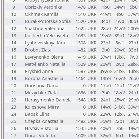
9
Obrizkiv Veronika
1478
UKR
1b0
34w1
5b0
10
Okhmak Kamila
1510
UKR
41w1
4b0
37w
11
Burak-Pototska Sofiia
1520
UKR
34b1
1w0
30b1
12
Shakhrai Valentina
1625
UKR
28b0
24w½
20b
13
Kocherha Yelizavieta
1635
UKR
19w½
39b1
18w
14
Lyahovetskaya Kira
1508
UKR
23b1
5w1
27b1
15
Drobot Zlata
1482
UKR
2b0
20w0
33b1
16
Lavrynenko Olena
1419
UKR
37w1
19b½
7w0
17
Matviienko Nataliia
1529
UKR
20w1
2w0
28b
18
Prykhid Anna
1587
UKR
39w½
21b½
13b
19
Borutia Anastasiia
1464
UKR
13b½
16w½
26b0
20
Gorishnia Daria
0
UKR
17b0
15b1
12w
21
Muzychko Zlata
1636
UKR
7b0
18w½
24b1
22
Herasymenko Daniela
1548
UKR
24b1
25w0
29b0
23
Kuleshova Mirra
0
UKR
14w0
31b½
39w
24
Babak Elina
0
UKR
22w0
12b½
21w
25
Chepka Anastasiia
1482
UKR
35w1
22b1
3w0
26
Hrytsiv Viktoriia
1545
UKR
40w1
7b0
19w
27
Duras Violetta
1609
UKR
32w1
6b1
14w