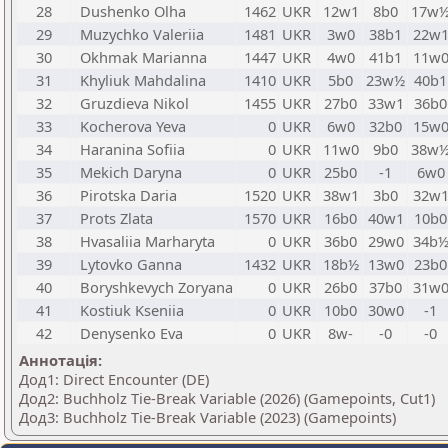
28
Dushenko Olha
1462
UKR
12w1
8b0
17w
29
Muzychko Valeriia
1481
UKR
3w0
38b1
22w
30
Okhmak Marianna
1447
UKR
4w0
41b1
11w
31
Khyliuk Mahdalina
1410
UKR
5b0
23w½
40b1
32
Gruzdieva Nikol
1455
UKR
27b0
33w1
36b0
33
Kocherova Yeva
0
UKR
6w0
32b0
15w
34
Haranina Sofiia
0
UKR
11w0
9b0
38w
35
Mekich Daryna
0
UKR
25b0
-1
6w0
36
Pirotska Daria
1520
UKR
38w1
3b0
32w
37
Prots Zlata
1570
UKR
16b0
40w1
10b0
38
Hvasaliia Marharyta
0
UKR
36b0
29w0
34b
39
Lytovko Ganna
1432
UKR
18b½
13w0
23b0
40
Boryshkevych Zoryana
0
UKR
26b0
37b0
31w
41
Kostiuk Kseniia
0
UKR
10b0
30w0
-1
42
Denysenko Eva
0
UKR
8w-
-0
-0
Аннотація:
Дод1: Direct Encounter (DE)
Дод2: Buchholz Tie-Break Variable (2026) (Gamepoints, Cut1)
Дод3: Buchholz Tie-Break Variable (2023) (Gamepoints)