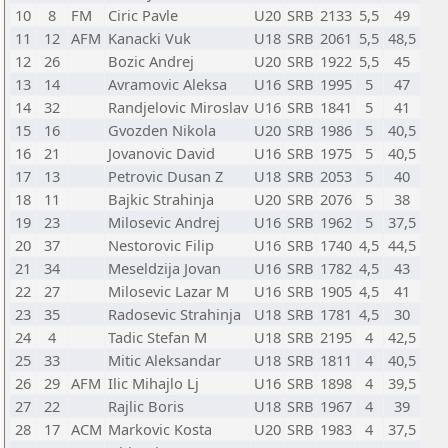
10
8
FM
Ciric Pavle
U20
SRB
2133
5,5
49
11
12
AFM
Kanacki Vuk
U18
SRB
2061
5,5
48,5
12
26
Bozic Andrej
U20
SRB
1922
5,5
45
13
14
Avramovic Aleksa
U16
SRB
1995
5
47
14
32
Randjelovic Miroslav
U16
SRB
1841
5
41
15
16
Gvozden Nikola
U20
SRB
1986
5
40,5
16
21
Jovanovic David
U16
SRB
1975
5
40,5
17
13
Petrovic Dusan Z
U18
SRB
2053
5
40
18
11
Bajkic Strahinja
U20
SRB
2076
5
38
19
23
Milosevic Andrej
U16
SRB
1962
5
37,5
20
37
Nestorovic Filip
U16
SRB
1740
4,5
44,5
21
34
Meseldzija Jovan
U16
SRB
1782
4,5
43
22
27
Milosevic Lazar M
U16
SRB
1905
4,5
41
23
35
Radosevic Strahinja
U18
SRB
1781
4,5
30
24
4
Tadic Stefan M
U18
SRB
2195
4
42,5
25
33
Mitic Aleksandar
U18
SRB
1811
4
40,5
26
29
AFM
Ilic Mihajlo Lj
U16
SRB
1898
4
39,5
27
22
Rajlic Boris
U18
SRB
1967
4
39
28
17
ACM
Markovic Kosta
U20
SRB
1983
4
37,5