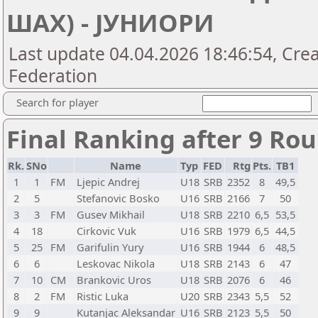
ШАХ) - ЈУНИОРИ
Last update 04.04.2026 18:46:54, Cre
Federation
Search for player
Final Ranking after 9 Ro
Rk.
SNo
Name
Typ
FED
Rtg
Pts.
TB1
1
1
FM
Ljepic Andrej
U18
SRB
2352
8
49,5
2
5
Stefanovic Bosko
U16
SRB
2166
7
50
3
3
FM
Gusev Mikhail
U18
SRB
2210
6,5
53,5
4
18
Cirkovic Vuk
U16
SRB
1979
6,5
44,5
5
25
FM
Garifulin Yury
U16
SRB
1944
6
48,5
6
6
Leskovac Nikola
U18
SRB
2143
6
47
7
10
CM
Brankovic Uros
U18
SRB
2076
6
46
8
2
FM
Ristic Luka
U20
SRB
2343
5,5
52
9
9
Kutanjac Aleksandar
U16
SRB
2123
5,5
50