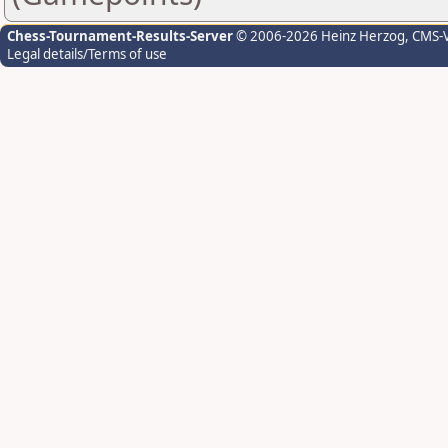
Chess-Tournament-Results-Server
© 2006-2026 Heinz Herzog
, CMS-
Legal details/Terms of use