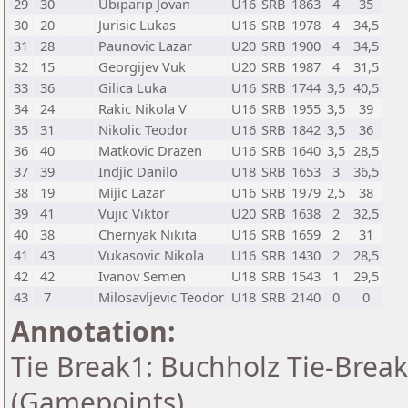
29
30
Ubiparip Jovan
U16
SRB
1863
4
35
30
20
Jurisic Lukas
U16
SRB
1978
4
34,5
31
28
Paunovic Lazar
U20
SRB
1900
4
34,5
32
15
Georgijev Vuk
U20
SRB
1987
4
31,5
33
36
Gilica Luka
U16
SRB
1744
3,5
40,5
34
24
Rakic Nikola V
U16
SRB
1955
3,5
39
35
31
Nikolic Teodor
U16
SRB
1842
3,5
36
36
40
Matkovic Drazen
U16
SRB
1640
3,5
28,5
37
39
Indjic Danilo
U18
SRB
1653
3
36,5
38
19
Mijic Lazar
U16
SRB
1979
2,5
38
39
41
Vujic Viktor
U20
SRB
1638
2
32,5
40
38
Chernyak Nikita
U16
SRB
1659
2
31
41
43
Vukasovic Nikola
U16
SRB
1430
2
28,5
42
42
Ivanov Semen
U18
SRB
1543
1
29,5
43
7
Milosavljevic Teodor
U18
SRB
2140
0
0
Annotation:
Tie Break1: Buchholz Tie-Break
(Gamepoints)