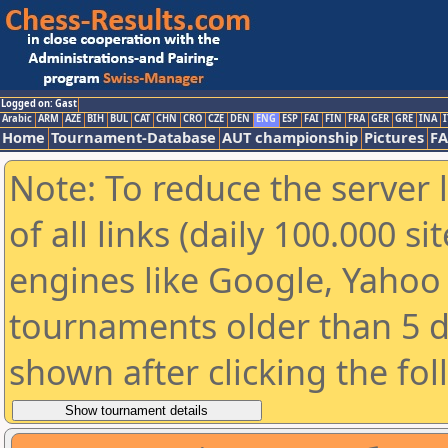
Logged on: Gast
Arabic
ARM
AZE
BIH
BUL
CAT
CHN
CRO
CZE
DEN
ENG
ESP
FAI
FIN
FRA
GER
GRE
INA
I
Home
Tournament-Database
AUT championship
Pictures
F
Note: To reduce the server 
of all links (daily 100.000 s
engines like Google, Yahoo a
tournaments older than 5 d
shown after clicking the fo