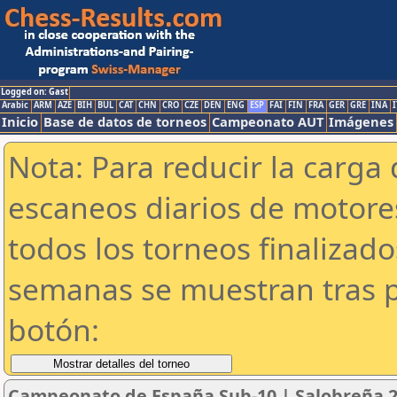
Logged on: Gast
Arabic
ARM
AZE
BIH
BUL
CAT
CHN
CRO
CZE
DEN
ENG
ESP
FAI
FIN
FRA
GER
GRE
INA
I
Inicio
Base de datos de torneos
Campeonato AUT
Imágenes
Nota: Para reducir la carga 
escaneos diarios de motor
todos los torneos finalizad
semanas se muestran tras p
botón:
Campeonato de España Sub-10 | Salobreña 