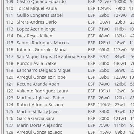
109
Castro Quijano Eduardo
ESP
122w0
100b0
9
110
Torcal Miguel Paula
ESP
124w½
79b0
1
111
Guillo Longares Isabel
ESP
29b0
127w0
8
112
Sirera Andres Dario
ESP
130w1
23b0
2
113
Lopez Azorin Jorge
ESP
71w0
116b1
1
114
Diaz Reyes Killian
ESP
48w0
132b1
4
115
Santos Rodriguez Marcos
ESP
128b1
18w0
1
116
Infantes Gonzalez Maria
ESP
65b0
113w0
6
117
San Miguel Lopez De Zubiria Aroa
ESP
97b1
34w0
6
118
Punzon Avila Iratxe
ESP
33b0
136w1
7
119
Lancharro Delgado Miguel
ESP
25b0
58w0
2
120
Arregui Gonzalez Niobe
ESP
39b0
123w0
1
121
Recuna Aranda Xoan
ESP
74w0
126b0
5
122
Valiente Rodriguez Laura
ESP
109b1
12w0
3
123
Martinez Iglesias Pablo
ESP
26w0
120b1
8
124
Rubert Alfonso Susana
ESP
110b½
27w1
1
125
Martin Istillarty Javier
ESP
34b0
97w0
1
126
Garcia Garcia Sara
ESP
30b0
121w1
1
127
Marin Dorta Alejandro
ESP
75w0
111b1
9
128
Arregui Gonzalez Iago
ESP
115w0
89b0
1