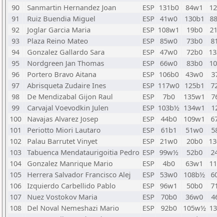
90
Sanmartin Hernandez Joan
ESP
131b0
84w1
1
91
Ruiz Buendia Miguel
ESP
41w0
130b1
8
92
Joglar Garcia Maria
ESP
108w1
19b0
2
93
Plaza Reino Mateo
ESP
85w0
73b0
8
94
Gonzalez Gallardo Sara
ESP
47w0
72b0
1
95
Nordgreen Jan Thomas
ESP
66w0
83b0
1
96
Portero Bravo Aitana
ESP
106b0
43w0
3
97
Abrisqueta Zudaire Ines
ESP
117w0
125b1
7
98
De Mendizabal Gijon Raul
ESP
7b0
135w1
7
99
Carvajal Voevodkin Julen
ESP
103b½
134w1
1
100
Navajas Alvarez Josep
ESP
44b0
109w1
6
101
Periotto Miori Lautaro
ESP
61b1
51w0
5
102
Palau Barrutet Vinyet
ESP
21w0
20b0
1
103
Tabuenca Mendataurigoitia Pedro
ESP
99w½
52b0
2
104
Gonzalez Manrique Mario
ESP
4b0
63w1
1
105
Herrera Salvador Francisco Alej
ESP
53w0
108b½
6
106
Izquierdo Carbellido Pablo
ESP
96w1
50b0
7
107
Nuez Vostokov Maria
ESP
70b0
36w0
4
108
Del Noval Nemeshazi Mario
ESP
92b0
105w½
1