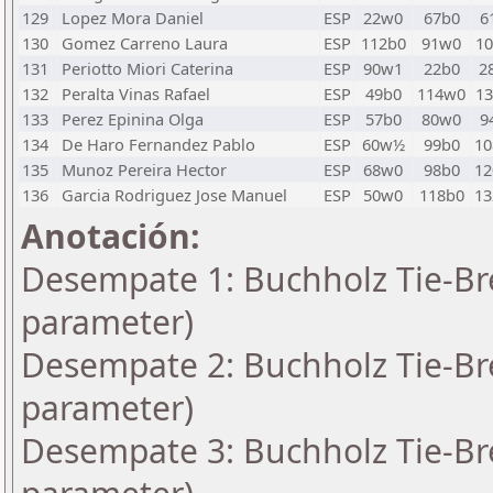
129
Lopez Mora Daniel
ESP
22w0
67b0
6
130
Gomez Carreno Laura
ESP
112b0
91w0
1
131
Periotto Miori Caterina
ESP
90w1
22b0
2
132
Peralta Vinas Rafael
ESP
49b0
114w0
1
133
Perez Epinina Olga
ESP
57b0
80w0
9
134
De Haro Fernandez Pablo
ESP
60w½
99b0
1
135
Munoz Pereira Hector
ESP
68w0
98b0
1
136
Garcia Rodriguez Jose Manuel
ESP
50w0
118b0
1
Anotación:
Desempate 1: Buchholz Tie-Bre
parameter)
Desempate 2: Buchholz Tie-Bre
parameter)
Desempate 3: Buchholz Tie-Bre