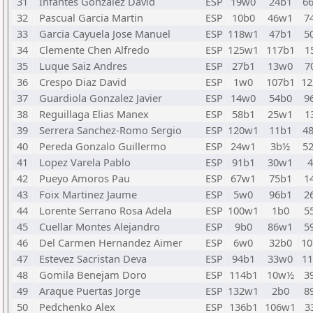
31
Infantes Gonzalez David
ESP
19w0
24b1
6
32
Pascual Garcia Martin
ESP
10b0
46w1
7
33
Garcia Cayuela Jose Manuel
ESP
118w1
47b1
5
34
Clemente Chen Alfredo
ESP
125w1
117b1
1
35
Luque Saiz Andres
ESP
27b1
13w0
7
36
Crespo Diaz David
ESP
1w0
107b1
1
37
Guardiola Gonzalez Javier
ESP
14w0
54b0
9
38
Reguillaga Elias Manex
ESP
58b1
25w1
1
39
Serrera Sanchez-Romo Sergio
ESP
120w1
11b1
4
40
Pereda Gonzalo Guillermo
ESP
24w1
3b½
5
41
Lopez Varela Pablo
ESP
91b1
30w1
42
Pueyo Amoros Pau
ESP
67w1
75b1
1
43
Foix Martinez Jaume
ESP
5w0
96b1
2
44
Lorente Serrano Rosa Adela
ESP
100w1
1b0
5
45
Cuellar Montes Alejandro
ESP
9b0
86w1
5
46
Del Carmen Hernandez Aimer
ESP
6w0
32b0
1
47
Estevez Sacristan Deva
ESP
94b1
33w0
1
48
Gomila Benejam Doro
ESP
114b1
10w½
3
49
Araque Puertas Jorge
ESP
132w1
2b0
8
50
Pedchenko Alex
ESP
136b1
106w1
3