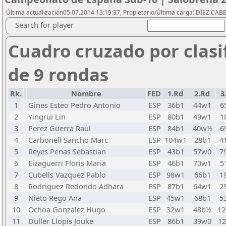
Última actualización05.07.2014 13:19:37, Propietario/Última carga: DÍEZ CABE
Search for player
Cuadro cruzado por clasi
de 9 rondas
Rk.
Nombre
FED
1.Rd
2.Rd
3
1
Gines Esteo Pedro Antonio
ESP
36b1
44w1
6
2
Yingrui Lin
ESP
80b1
49w1
1
3
Perez Guerra Raul
ESP
84b1
40w½
6
4
Carbonell Sancho Marc
ESP
104w1
28b1
4
5
Reyes Penas Sebastian
ESP
43b1
57w0
7
6
Eizaguerri Floris Maria
ESP
46b1
70w1
5
7
Cubells Vazquez Pablo
ESP
98w1
66b1
1
8
Rodriguez Redondo Adhara
ESP
87b1
64w1
2
9
Nieto Rego Ana
ESP
45w1
68b1
5
10
Ochoa Gonzalez Hugo
ESP
32w1
48b½
1
11
Duller Llopis Jouke
ESP
86b1
39w0
1