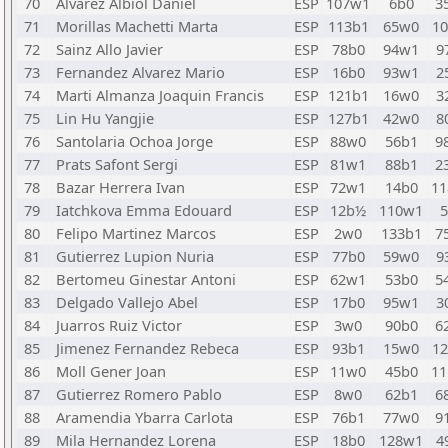
70
Alvarez Albiol Daniel
ESP
107w1
6b0
3
71
Morillas Machetti Marta
ESP
113b1
65w0
1
72
Sainz Allo Javier
ESP
78b0
94w1
9
73
Fernandez Alvarez Mario
ESP
16b0
93w1
2
74
Marti Almanza Joaquin Francis
ESP
121b1
16w0
3
75
Lin Hu Yangjie
ESP
127b1
42w0
8
76
Santolaria Ochoa Jorge
ESP
88w0
56b1
9
77
Prats Safont Sergi
ESP
81w1
88b1
2
78
Bazar Herrera Ivan
ESP
72w1
14b0
1
79
Iatchkova Emma Edouard
ESP
12b½
110w1
80
Felipo Martinez Marcos
ESP
2w0
133b1
7
81
Gutierrez Lupion Nuria
ESP
77b0
59w0
9
82
Bertomeu Ginestar Antoni
ESP
62w1
53b0
5
83
Delgado Vallejo Abel
ESP
17b0
95w1
3
84
Juarros Ruiz Victor
ESP
3w0
90b0
6
85
Jimenez Fernandez Rebeca
ESP
93b1
15w0
1
86
Moll Gener Joan
ESP
11w0
45b0
1
87
Gutierrez Romero Pablo
ESP
8w0
62b1
6
88
Aramendia Ybarra Carlota
ESP
76b1
77w0
9
89
Mila Hernandez Lorena
ESP
18b0
128w1
4