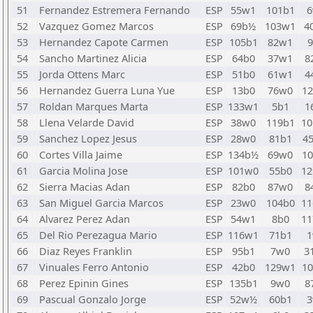
51
Fernandez Estremera Fernando
ESP
55w1
101b1
52
Vazquez Gomez Marcos
ESP
69b½
103w1
4
53
Hernandez Capote Carmen
ESP
105b1
82w1
54
Sancho Martinez Alicia
ESP
64b0
37w1
8
55
Jorda Ottens Marc
ESP
51b0
61w1
4
56
Hernandez Guerra Luna Yue
ESP
13b0
76w0
1
57
Roldan Marques Marta
ESP
133w1
5b1
1
58
Llena Velarde David
ESP
38w0
119b1
1
59
Sanchez Lopez Jesus
ESP
28w0
81b1
4
60
Cortes Villa Jaime
ESP
134b½
69w0
1
61
Garcia Molina Jose
ESP
101w0
55b0
1
62
Sierra Macias Adan
ESP
82b0
87w0
8
63
San Miguel Garcia Marcos
ESP
23w0
104b0
1
64
Alvarez Perez Adan
ESP
54w1
8b0
1
65
Del Rio Perezagua Mario
ESP
116w1
71b1
66
Diaz Reyes Franklin
ESP
95b1
7w0
3
67
Vinuales Ferro Antonio
ESP
42b0
129w1
1
68
Perez Epinin Gines
ESP
135b1
9w0
8
69
Pascual Gonzalo Jorge
ESP
52w½
60b1