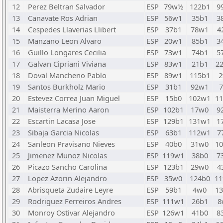
12
Perez Beltran Salvador
ESP
79w½
122b1
9
13
Canavate Ros Adrian
ESP
56w1
35b1
3
14
Cespedes Llaverias Llibert
ESP
37b1
78w1
4
15
Manzano Leon Alvaro
ESP
20w1
85b1
3
16
Guillo Longares Cecilia
ESP
73w1
74b1
5
17
Galvan Cipriani Viviana
ESP
83w1
21b1
2
18
Doval Mancheno Pablo
ESP
89w1
115b1
19
Santos Burkholz Mario
ESP
31b1
92w1
20
Estevez Correa Juan Miguel
ESP
15b0
102w1
1
21
Maisterra Merino Aaron
ESP
102b1
17w0
9
22
Escartin Lacasa Jose
ESP
129b1
131w1
1
23
Sibaja Garcia Nicolas
ESP
63b1
112w1
7
24
Sanleon Pravisano Nieves
ESP
40b0
31w0
1
25
Jimenez Munoz Nicolas
ESP
119w1
38b0
7
26
Picazo Sancho Carolina
ESP
123b1
29w0
4
27
Lopez Azorin Alejandro
ESP
35w0
124b0
1
28
Abrisqueta Zudaire Leyre
ESP
59b1
4w0
1
29
Rodriguez Ferreiros Andres
ESP
111w1
26b1
8
30
Monroy Ostivar Alejandro
ESP
126w1
41b0
8