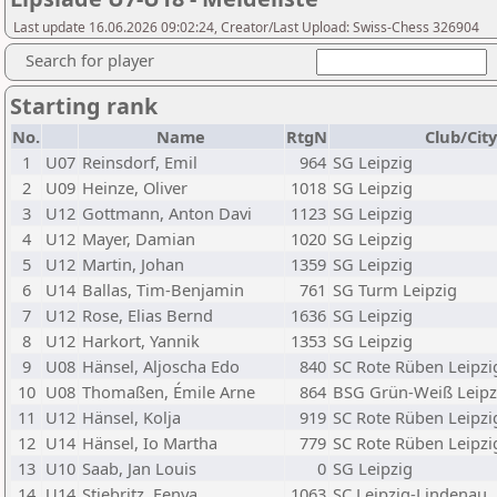
Last update 16.06.2026 09:02:24, Creator/Last Upload: Swiss-Chess 326904
Search for player
Starting rank
No.
Name
RtgN
Club/City
1
U07
Reinsdorf, Emil
964
SG Leipzig
2
U09
Heinze, Oliver
1018
SG Leipzig
3
U12
Gottmann, Anton Davi
1123
SG Leipzig
4
U12
Mayer, Damian
1020
SG Leipzig
5
U12
Martin, Johan
1359
SG Leipzig
6
U14
Ballas, Tim-Benjamin
761
SG Turm Leipzig
7
U12
Rose, Elias Bernd
1636
SG Leipzig
8
U12
Harkort, Yannik
1353
SG Leipzig
9
U08
Hänsel, Aljoscha Edo
840
SC Rote Rüben Leipzi
10
U08
Thomaßen, Émile Arne
864
BSG Grün-Weiß Leipz
11
U12
Hänsel, Kolja
919
SC Rote Rüben Leipzi
12
U14
Hänsel, Io Martha
779
SC Rote Rüben Leipzi
13
U10
Saab, Jan Louis
0
SG Leipzig
14
U14
Stiebritz, Fenya
1063
SC Leipzig-Lindenau