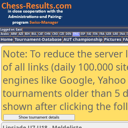
Logged on: Gast
Arabic
ARM
AZE
BIH
BUL
CAT
CHN
CRO
CZE
DEN
ENG
ESP
FAI
FIN
FRA
GER
GRE
INA
I
Home
Tournament-Database
AUT championship
Pictures
F
Note: To reduce the server 
of all links (daily 100.000 s
engines like Google, Yahoo a
tournaments older than 5 d
shown after clicking the fo
Lipsiade U7-U18 - Meldeliste