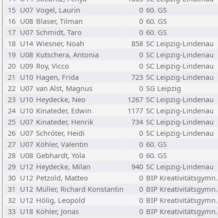
15
U07
Vogel, Laurin
0
60. GS
16
U08
Blaser, Tilman
0
60. GS
17
U07
Schmidt, Taro
0
60. GS
18
U14
Wiesner, Noah
858
SC Leipzig-Lindenau
19
U08
Kutschera, Antonia
0
SC Leipzig-Lindenau
20
U09
Roy, Vicco
0
SC Leipzig-Lindenau
21
U10
Hagen, Frida
723
SC Leipzig-Lindenau
22
U07
van Alst, Magnus
0
SG Leipzig
23
U10
Heydecke, Neo
1267
SC Leipzig-Lindenau
24
U10
Kinateder, Edwin
1177
SC Leipzig-Lindenau
25
U07
Kinateder, Henrik
734
SC Leipzig-Lindenau
26
U07
Schröter, Heidi
0
SC Leipzig-Lindenau
27
U07
Köhler, Valentin
0
60. GS
28
U08
Gebhardt, Yola
0
60. GS
29
U12
Heydecke, Milan
940
SC Leipzig-Lindenau
30
U12
Petzold, Matteo
0
BIP Kreativitätsgymn.
31
U12
Müller, Richard Konstantin
0
BIP Kreativitätsgymn.
32
U12
Hölig, Leopold
0
BIP Kreativitätsgymn.
33
U18
Köhler, Jonas
0
BIP Kreativitätsgymn.