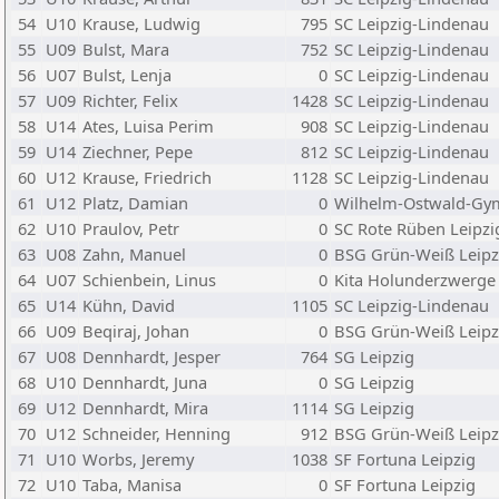
54
U10
Krause, Ludwig
795
SC Leipzig-Lindenau
55
U09
Bulst, Mara
752
SC Leipzig-Lindenau
56
U07
Bulst, Lenja
0
SC Leipzig-Lindenau
57
U09
Richter, Felix
1428
SC Leipzig-Lindenau
58
U14
Ates, Luisa Perim
908
SC Leipzig-Lindenau
59
U14
Ziechner, Pepe
812
SC Leipzig-Lindenau
60
U12
Krause, Friedrich
1128
SC Leipzig-Lindenau
61
U12
Platz, Damian
0
Wilhelm-Ostwald-Gy
62
U10
Praulov, Petr
0
SC Rote Rüben Leipzi
63
U08
Zahn, Manuel
0
BSG Grün-Weiß Leipz
64
U07
Schienbein, Linus
0
Kita Holunderzwerge
65
U14
Kühn, David
1105
SC Leipzig-Lindenau
66
U09
Beqiraj, Johan
0
BSG Grün-Weiß Leipz
67
U08
Dennhardt, Jesper
764
SG Leipzig
68
U10
Dennhardt, Juna
0
SG Leipzig
69
U12
Dennhardt, Mira
1114
SG Leipzig
70
U12
Schneider, Henning
912
BSG Grün-Weiß Leipz
71
U10
Worbs, Jeremy
1038
SF Fortuna Leipzig
72
U10
Taba, Manisa
0
SF Fortuna Leipzig