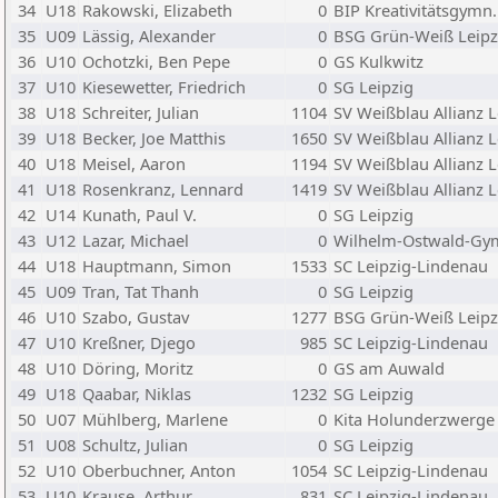
34
U18
Rakowski, Elizabeth
0
BIP Kreativitätsgymn.
35
U09
Lässig, Alexander
0
BSG Grün-Weiß Leipz
36
U10
Ochotzki, Ben Pepe
0
GS Kulkwitz
37
U10
Kiesewetter, Friedrich
0
SG Leipzig
38
U18
Schreiter, Julian
1104
SV Weißblau Allianz L
39
U18
Becker, Joe Matthis
1650
SV Weißblau Allianz L
40
U18
Meisel, Aaron
1194
SV Weißblau Allianz L
41
U18
Rosenkranz, Lennard
1419
SV Weißblau Allianz L
42
U14
Kunath, Paul V.
0
SG Leipzig
43
U12
Lazar, Michael
0
Wilhelm-Ostwald-Gy
44
U18
Hauptmann, Simon
1533
SC Leipzig-Lindenau
45
U09
Tran, Tat Thanh
0
SG Leipzig
46
U10
Szabo, Gustav
1277
BSG Grün-Weiß Leipz
47
U10
Kreßner, Djego
985
SC Leipzig-Lindenau
48
U10
Döring, Moritz
0
GS am Auwald
49
U18
Qaabar, Niklas
1232
SG Leipzig
50
U07
Mühlberg, Marlene
0
Kita Holunderzwerge
51
U08
Schultz, Julian
0
SG Leipzig
52
U10
Oberbuchner, Anton
1054
SC Leipzig-Lindenau
53
U10
Krause, Arthur
831
SC Leipzig-Lindenau