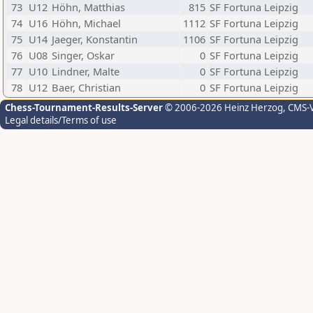
73
U12
Höhn, Matthias
815
SF Fortuna Leipzig
74
U16
Höhn, Michael
1112
SF Fortuna Leipzig
75
U14
Jaeger, Konstantin
1106
SF Fortuna Leipzig
76
U08
Singer, Oskar
0
SF Fortuna Leipzig
77
U10
Lindner, Malte
0
SF Fortuna Leipzig
78
U12
Baer, Christian
0
SF Fortuna Leipzig
Chess-Tournament-Results-Server
© 2006-2026 Heinz Herzog
, CMS-
Legal details/Terms of use