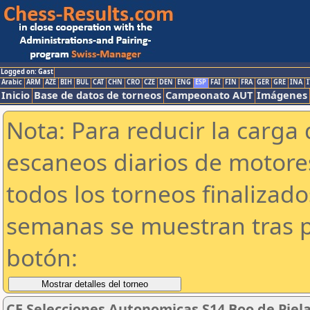
Logged on: Gast
Arabic
ARM
AZE
BIH
BUL
CAT
CHN
CRO
CZE
DEN
ENG
ESP
FAI
FIN
FRA
GER
GRE
INA
I
Inicio
Base de datos de torneos
Campeonato AUT
Imágenes
Nota: Para reducir la carga 
escaneos diarios de motor
todos los torneos finalizad
semanas se muestran tras p
botón:
CE Selecciones Autonomicas S14 Boo de Pielag