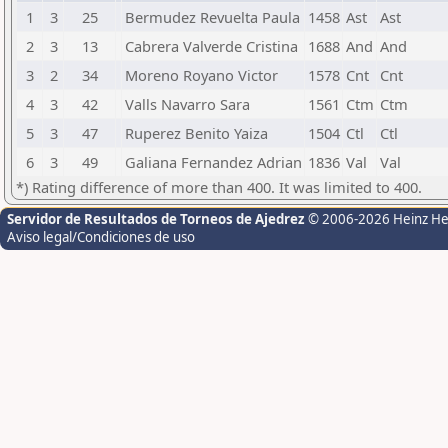
1
3
25
Bermudez Revuelta Paula
1458
Ast
Ast
2
3
13
Cabrera Valverde Cristina
1688
And
And
3
2
34
Moreno Royano Victor
1578
Cnt
Cnt
4
3
42
Valls Navarro Sara
1561
Ctm
Ctm
5
3
47
Ruperez Benito Yaiza
1504
Ctl
Ctl
6
3
49
Galiana Fernandez Adrian
1836
Val
Val
*) Rating difference of more than 400. It was limited to 400.
Servidor de Resultados de Torneos de Ajedrez
© 2006-2026 Heinz H
Aviso legal/Condiciones de uso