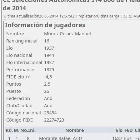
de 2014
Última actualización26.06.2014 12:57:42, Propietario/Última carga: IRURETA
Información de jugadores
Nombre
Munoz Pelaez Manuel
Ranking inicial
16
Elo
1937
Elo nacional
1944
Elo internacional
1937
Performance
1879
FIDE elo +/-
-4,5
Puntos
2,5
Puesto
26
Federación
And
Club/Ciudad
And
Código nacional
25454
Código FIDE
22274723
Rd.
M.
No.Ini.
Nombre
Elo
FED
Cl
1
1
8
Morante Rafael Aritz
1687
Eus
E