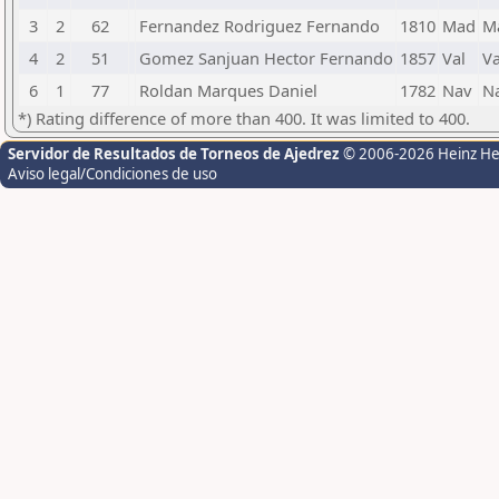
3
2
62
Fernandez Rodriguez Fernando
1810
Mad
M
4
2
51
Gomez Sanjuan Hector Fernando
1857
Val
Va
6
1
77
Roldan Marques Daniel
1782
Nav
N
*) Rating difference of more than 400. It was limited to 400.
Servidor de Resultados de Torneos de Ajedrez
© 2006-2026 Heinz H
Aviso legal/Condiciones de uso