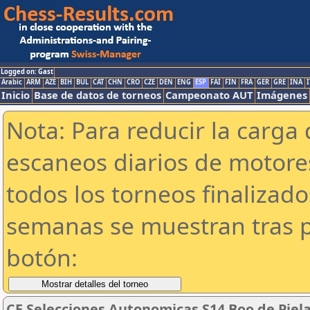
Logged on: Gast
Arabic
ARM
AZE
BIH
BUL
CAT
CHN
CRO
CZE
DEN
ENG
ESP
FAI
FIN
FRA
GER
GRE
INA
I
Inicio
Base de datos de torneos
Campeonato AUT
Imágenes
Nota: Para reducir la carga 
escaneos diarios de motor
todos los torneos finalizad
semanas se muestran tras p
botón:
CE Selecciones Autonomicas S14 Boo de Pielag