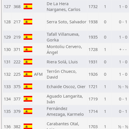
De La Hera
127
368
1732
1
1 - 0
Narganes, Carlos
128
217
Serra Soto, Salvador
1938
0
0 - 1
Tafall Villanueva,
129
219
1935
0
1 - 0
Gorka
Montoliu Cervero,
130
371
1728
1
+ - -
Ángel
131
222
Riera Solá, Lluis
1931
0
1 - 0
Terrón Chueco,
132
225
AFM
1926
0
1 - 0
David
133
375
Echaide Oscoz, Oier
1721
1
½ - ½
Aguado Langarita,
134
377
1719
1
0 - 1
Iván
Fernández
135
379
1714
1
0 - 1
Amezaga, Karmelo
Carabantes Otal,
136
382
1703
1
½ - ½