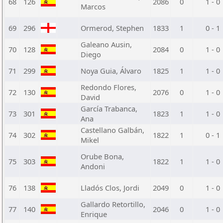
68
126
2086
0
1 - 0
Marcos
69
296
Ormerod, Stephen
1833
1
0 - 1
Galeano Ausin,
70
128
2084
0
1 - 0
Diego
71
299
Noya Guia, Álvaro
1825
1
1 - 0
Redondo Flores,
72
130
2076
0
1 - 0
David
García Trabanca,
73
301
1823
1
1 - 0
Ana
Castellano Galbán,
74
302
1822
1
0 - 1
Mikel
Orube Bona,
75
303
1822
1
1 - 0
Andoni
76
138
Lladós Clos, Jordi
2049
0
1 - 0
Gallardo Retortillo,
77
140
2046
0
1 - 0
Enrique