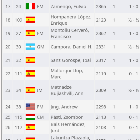
17
24
FM
Zamengo, Fulvio
2365
1
1 - 0
Hompanera López,
18
109
2123
1
½ - ½
Enrique
Montoliu Cerveró,
19
27
FM
2362
1
1 - 0
Francisco
20
30
GM
Campora, Daniel H.
2331
1
½ - ½
21
32
Sanz Gorospe, Ibai
2317
1
1 - 0
Mallorqui Llop,
22
111
2119
1
0 - 1
Marc
Matnadze
23
34
IM
2309
1
½ - ½
Bujiashvili, Ann
24
38
FM
Jing, Andrew
2298
1
1 - 0
25
115
CM
Pásti, Zsombor
2113
1
0 - 1
Bals Hernández,
26
117
2108
1
0 - 1
Jordi
Lakuntza Plazaola,