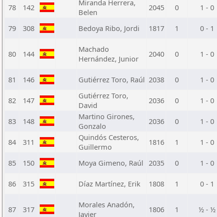
Miranda Herrera,
78
142
2045
0
1 - 0
Belen
79
308
Bedoya Ribo, Jordi
1817
1
0 - 1
Machado
80
144
2040
0
1 - 0
Hernández, Junior
81
146
Gutiérrez Toro, Raúl
2038
0
1 - 0
Gutiérrez Toro,
82
147
2036
0
1 - 0
David
Martino Girones,
83
148
2036
0
1 - 0
Gonzalo
Quindós Cesteros,
84
311
1816
1
1 - 0
Guillermo
85
150
Moya Gimeno, Raúl
2035
0
1 - 0
86
315
Díaz Martínez, Erik
1808
1
0 - 1
Morales Anadón,
87
317
1806
1
½ - ½
Javier