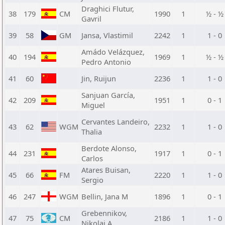
Draghici Flutur,
38
179
CM
1990
1
½ - ½
Gavril
39
58
GM
Jansa, Vlastimil
2242
1
1 - 0
Amádo Velázquez,
40
194
1969
1
½ - ½
Pedro Antonio
41
60
Jin, Ruijun
2236
1
1 - 0
Sanjuan García,
42
209
1951
1
0 - 1
Miguel
Cervantes Landeiro,
43
62
WGM
2232
1
1 - 0
Thalia
Berdote Alonso,
44
231
1917
1
0 - 1
Carlos
Atares Buisan,
45
66
FM
2220
1
1 - 0
Sergio
46
247
WGM
Bellin, Jana M
1896
1
0 - 1
Grebennikov,
47
75
CM
2186
1
1 - 0
Nikolai A.