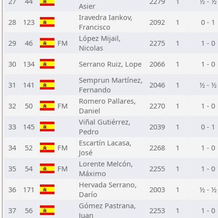
27
44
2279
1
½ - ½
Asier
Iravedra Iankov,
28
123
2092
1
0 - 1
Francisco
López Mijail,
29
46
FM
2275
1
1 - 0
Nicolas
30
134
Serrano Ruiz, Lope
2066
1
1 - 0
Semprun Martínez,
31
141
2046
1
½ - ½
Fernando
Romero Pallares,
32
50
FM
2270
1
1 - 0
Daniel
Viñal Gutiérrez,
33
145
2039
1
0 - 1
Pedro
Escartín Lacasa,
34
52
FM
2268
1
1 - 0
José
Lorente Melcón,
35
54
FM
2255
1
1 - 0
Máximo
Hervada Serrano,
36
171
2003
1
½ - ½
Darío
Gómez Pastrana,
37
56
2253
1
1 - 0
Juan