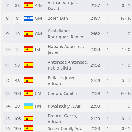
Alonso Vargas,
7
88
AIM
2157
1
0 - 1
David
8
8
GM
Zoler, Dan
2487
1
½ - ½
Castellanos
9
10
GM
2462
1
1 - 0
Rodríguez, Renier
Habans Aguerrea,
10
12
IM
2433
1
1 - 0
Javier
Antoneac Antoneac,
11
90
2152
1
1 - 0
Pablo Silviu
Pallares Jover,
12
98
2146
1
0 - 1
Adrián
13
100
CM
Conon, Catalin
2139
1
½ - ½
14
20
FM
Povshednyi, Ivan
2393
1
1 - 0
Ezcurra Garzo,
15
103
2129
1
0 - 1
Adrián
16
105
Siscar Conill, Aitor
2128
1
0 - 1