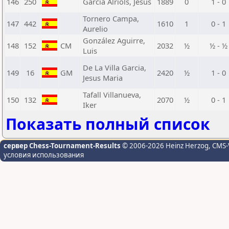
146
250
García Alriols, Jesús
1889
0
1 - 0
Tornero Campa,
147
442
1610
1
0 - 1
Aurelio
González Aguirre,
148
152
CM
2032
½
½ - ½
Luis
De La Villa Garcia,
149
16
GM
2420
½
1 - 0
Jesus Maria
Tafall Villanueva,
150
132
2070
½
0 - 1
Iker
Показать полный список
сервер Chess-Tournament-Results
© 2006-2026 Heinz Herzog
, CMS-
условия использования