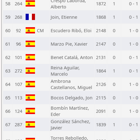
Crespo Laborda,
58
264
1872
1
0 - 1
Alberto
59
268
Join, Etienne
1868
1
0 - 1
60
92
CM
Escudero Ribó, Eloi
2148
0
1 - 0
61
96
Marzo Pie, Xavier
2147
0
1 - 0
62
101
Benet Catalá, Anton
2131
0
0 - 1
Reina Aguilar,
63
272
1864
1
0 - 1
Marcelo
Ambrona
64
107
2126
0
1 - 0
Castellanos, Miguel
65
113
Bocos Delgado, Jon
2115
0
1 - 0
Bombín Martínez,
66
124
2091
0
1 - 0
Eder
González Sánchez,
67
287
1839
1
0 - 1
Javier
Torres Rebolledo,