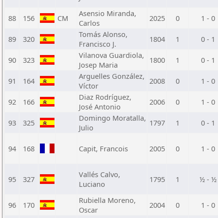
Asensio Miranda,
88
156
CM
2025
0
1 - 0
Carlos
Tomás Alonso,
89
320
1804
1
0 - 1
Francisco J.
Vilanova Guardiola,
90
323
1800
1
0 - 1
Josep Maria
Arguelles González,
91
164
2008
0
1 - 0
Víctor
Diaz Rodríguez,
92
166
2006
0
1 - 0
José Antonio
Domingo Moratalla,
93
325
1797
1
0 - 1
Julio
94
168
Capit, Francois
2005
0
1 - 0
Vallés Calvo,
95
327
1795
1
½ - ½
Luciano
Rubiella Moreno,
96
170
2004
0
1 - 0
Oscar