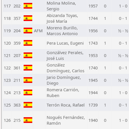
Molina Molina,
117
202
1957
0
1 - 0
Sergio
Abizanda Toyas,
118
357
1744
1
0 - 1
José María
Moreno Burillo,
119
204
AFM
1956
0
½ - ½
Marcos Antonio
120
359
Pera Lucas, Eugeni
1743
1
0 - 1
Gonzálvez Perales,
121
207
1953
0
½ - ½
José Luis
González
122
361
1740
1
0 - 1
Domínguez, Carlos
Jario Domínguez,
123
211
1945
0
½ - ½
Diego
Romera Carrión,
124
213
1944
0
1 - 0
Ruben
125
363
Terrón Roca, Rafael
1739
1
0 - 1
Nogués Fernández,
126
215
1940
0
1 - 0
Ramón