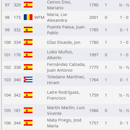
Ceinos Diez,
97
329
1790
1
½ - ½
Mariano
Maria, Lia-
98
173
WFM
2001
0
1 - 0
Alexandra
Puente Paesa, Juan
99
332
1785
1
0 - 1
Pablo
100
334
DÍaz Etxaide, Jon
1780
1
1 - 0
Lobo Muñoz,
101
176
1997
0
1 - 0
Alberto
Fernández Calzada,
102
338
1775
1
½ - ½
Juan Antonio
Toledano Martínez,
103
340
1764
1
0 - 1
Hiram
Latre Rodríguez,
104
342
1759
1
½ - ½
Francisco
Martín Martín, Luis
105
181
1986
0
½ - ½
Vicente
Mata Priego, José
106
344
1757
1
0 - 1
María