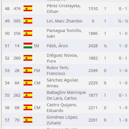
Pérez Urcelayeta,
48
474
1510
1
0 - 1
Oihan
49
505
Lin, Marc Zhambo
0
1
½ - ½
Paniagua Tomillo,
50
256
1886
1
1 - 0
Iván
51
14
IM
Pásti, Áron
2428
½
1 - 0
Diéguez Novoa,
52
260
1882
1
0 - 1
Pura
Rubio Tent,
53
28
FM
2349
0
1 - 0
Francisco
Sánchez Aguilar,
54
64
CM
2229
0
1 - 0
Arnau
Battaglini Manrique
55
262
1877
1
0 - 1
De Lara, Carlos
Castro Quijano,
56
68
CM
2211
0
1 - 0
Eduardo
Giménez López,
57
70
2201
0
1 - 0
Zuhaitz