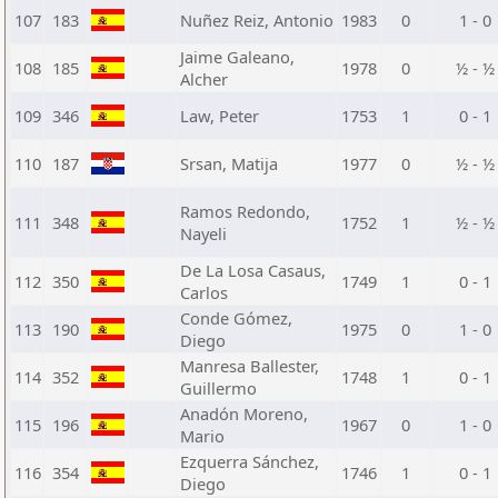
107
183
Nuñez Reiz, Antonio
1983
0
1 - 0
Jaime Galeano,
108
185
1978
0
½ - ½
Alcher
109
346
Law, Peter
1753
1
0 - 1
110
187
Srsan, Matija
1977
0
½ - ½
Ramos Redondo,
111
348
1752
1
½ - ½
Nayeli
De La Losa Casaus,
112
350
1749
1
0 - 1
Carlos
Conde Gómez,
113
190
1975
0
1 - 0
Diego
Manresa Ballester,
114
352
1748
1
0 - 1
Guillermo
Anadón Moreno,
115
196
1967
0
1 - 0
Mario
Ezquerra Sánchez,
116
354
1746
1
0 - 1
Diego