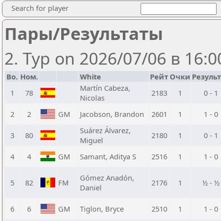
Search for player
Пары/Результаты
2. Тур on 2026/07/06 в 16:0
Bo.
Ном.
White
Рейт
Очки
Резуль
Martín Cabeza,
1
78
2183
1
0 - 1
Nicolas
2
2
GM
Jacobson, Brandon
2601
1
1 - 0
Suárez Álvarez,
3
80
2180
1
0 - 1
Miguel
4
4
GM
Samant, Aditya S
2516
1
1 - 0
Gómez Anadón,
5
82
FM
2176
1
½ - ½
Daniel
6
6
GM
Tiglon, Bryce
2510
1
1 - 0