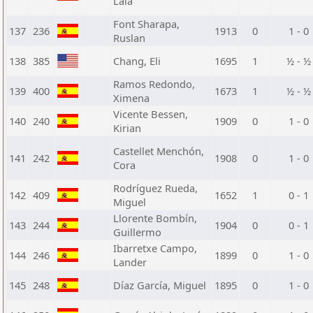
Laia
Font Sharapa,
137
236
1913
0
1 - 0
Ruslan
138
385
Chang, Eli
1695
1
½ - ½
Ramos Redondo,
139
400
1673
1
½ - ½
Ximena
Vicente Bessen,
140
240
1909
0
1 - 0
Kirian
Castellet Menchón,
141
242
1908
0
1 - 0
Cora
Rodríguez Rueda,
142
409
1652
1
0 - 1
Miguel
Llorente Bombín,
143
244
1904
0
0 - 1
Guillermo
Ibarretxe Campo,
144
246
1899
0
1 - 0
Lander
145
248
Díaz García, Miguel
1895
0
1 - 0