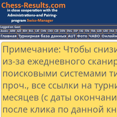
Logged on: Gast
Arabic
ARM
AZE
BIH
BUL
CAT
CHN
CRO
CZE
DEN
ENG
ESP
FAI
FIN
FRA
GER
GRE
INA
I
Главная
Турнирная база данных
AUT
Фото
ЧАВО
Онлайн
Примечание: Чтобы снизи
из-за ежедневного скани
поисковыми системами ти
проч., все ссылки на тур
месяцев (с даты окончан
после клика по данной кн