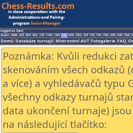
Logged on: Gast
Arabic
ARM
AZE
BIH
BUL
CAT
CHN
CRO
CZE
DEN
ENG
ESP
FAI
FIN
FRA
GER
GRE
INA
I
Domů
Databáze turnajů
Mistrovství AUT
Fotogalerie
FAQ
On
Poznámka: Kvůli redukci za
skenováním všech odkazů (
a více) a vyhledávačů typu 
všechny odkazy turnajů star
data ukončení turnaje) jsou
na následující tlačítko: