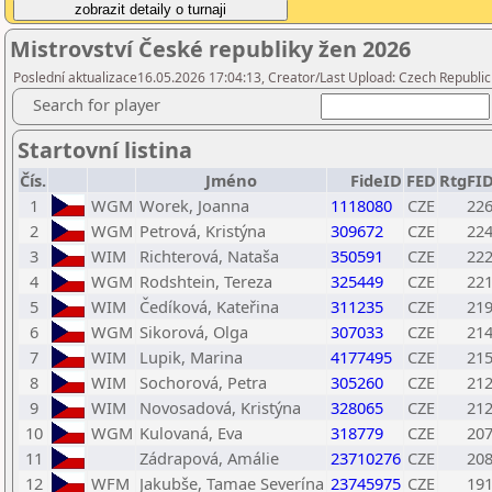
Mistrovství České republiky žen 2026
Poslední aktualizace16.05.2026 17:04:13, Creator/Last Upload: Czech Republic
Search for player
Startovní listina
Čís.
Jméno
FideID
FED
RtgFI
1
WGM
Worek, Joanna
1118080
CZE
22
2
WGM
Petrová, Kristýna
309672
CZE
22
3
WIM
Richterová, Nataša
350591
CZE
22
4
WGM
Rodshtein, Tereza
325449
CZE
22
5
WIM
Čedíková, Kateřina
311235
CZE
21
6
WGM
Sikorová, Olga
307033
CZE
21
7
WIM
Lupik, Marina
4177495
CZE
21
8
WIM
Sochorová, Petra
305260
CZE
21
9
WIM
Novosadová, Kristýna
328065
CZE
21
10
WGM
Kulovaná, Eva
318779
CZE
20
11
Zádrapová, Amálie
23710276
CZE
20
12
WFM
Jakubše, Tamae Severína
23745975
CZE
19