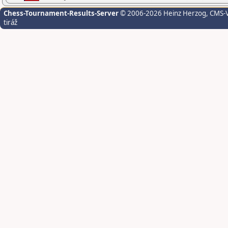
Chess-Tournament-Results-Server
© 2006-2026 Heinz Herzog
, CMS-
tiráž