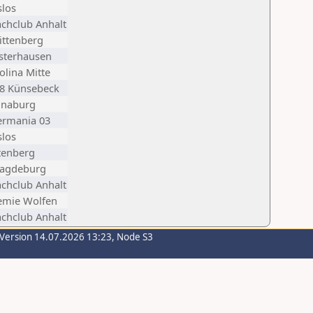
slos
achclub Anhalt
ittenberg
sterhausen
olina Mitte
48 Künsebeck
nnaburg
ermania 03
slos
tenberg
agdeburg
achclub Anhalt
emie Wolfen
achclub Anhalt
-Version 14.07.2026 13:23, Node S3