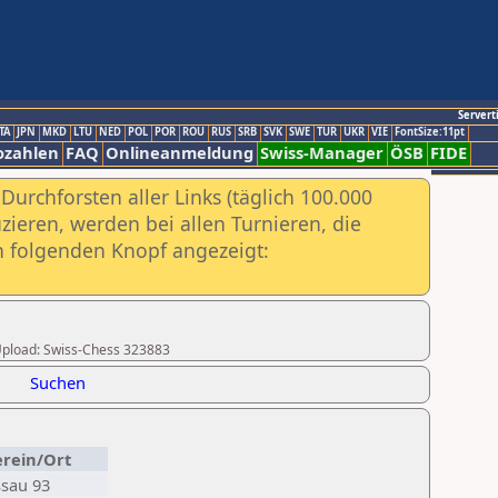
Servert
TA
JPN
MKD
LTU
NED
POL
POR
ROU
RUS
SRB
SVK
SWE
TUR
UKR
VIE
FontSize:11pt
ozahlen
FAQ
Onlineanmeldung
Swiss-Manager
ÖSB
FIDE
urchforsten aller Links (täglich 100.000
ieren, werden bei allen Turnieren, die
ch folgenden Knopf angezeigt:
r Upload: Swiss-Chess 323883
Suchen
rein/Ort
sau 93