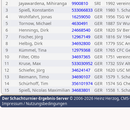
2
Jayawardena, Mihiranga
9900810
SRI
1992
verein
3
Spieß, Konstantin
533066833
GER
1980
1. Sch
4
Wohlfahrt, Jonas
16259050
GER
1956
TSG W
5
Tornow, Michael
4630491
GER
1887
SV Wu
6
Hennings, Dirk
24668540
GER
1820
SV Ber
7
Fischer, Jörg
12967149
GER
1816
SV 19
8
Helbig, Dirk
34692800
GER
1779
SSC A
9
Kümmel, Tina
12979368
GER
1765
CFC G
10
Filter, Otto
34697365
GER
1751
verein
11
Kruse, Max
533030952
GER
1732
SSV Al
12
Schiefer, Jörg
34624147
GER
1620
USC M
13
Reimann, Timo
34690107
GER
1579
1. Sch
14
Schürhoff, Tim
356101974
GER
1574
SG Ch
15
Spieß, Nicolas Maximilian
34683801
GER
1558
1. Sch
Der Schachturnier-Ergebnis-Server
© 2006-2026 Heinz Herzog
, CMS
Impressum / Nutzungsbedingungen