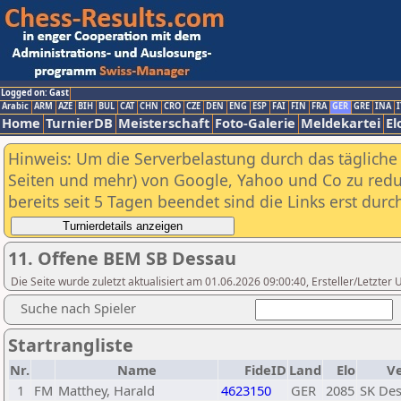
Logged on: Gast
Arabic
ARM
AZE
BIH
BUL
CAT
CHN
CRO
CZE
DEN
ENG
ESP
FAI
FIN
FRA
GER
GRE
INA
I
Home
TurnierDB
Meisterschaft
Foto-Galerie
Meldekartei
El
Hinweis: Um die Serverbelastung durch das tägliche D
Seiten und mehr) von Google, Yahoo und Co zu reduz
bereits seit 5 Tagen beendet sind die Links erst dur
11. Offene BEM SB Dessau
Die Seite wurde zuletzt aktualisiert am 01.06.2026 09:00:40, Ersteller/Letzte
Suche nach Spieler
Startrangliste
Nr.
Name
FideID
Land
Elo
Ve
1
FM
Matthey, Harald
4623150
GER
2085
SK Des