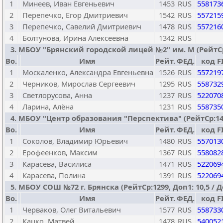
1
Минеев, Иван Евгеньевич
1453
RUS
558173
2
Перепечко, Егор Дмитриевич
1542
RUS
557215
3
Перепечко, Савелий Дмитриевич
1478
RUS
557216
4
Болтунова, Ирина Алексеевна
1342
RUS
3. МБОУ "Брянский городской лицей №2" им. М (РейтСр:1
Bo.
Имя
Рейт.
ФЕД.
код F
1
Москаленко, Александра Евгеньевна
1526
RUS
557219
2
Черников, Мирослав Сергеевич
1295
RUS
558732
3
Светлорусова, Анна
1237
RUS
522070
4
Ларина, Алёна
1231
RUS
558735
4. МБОУ "Центр образования "Перспектива" (РейтСр:1427,
Bo.
Имя
Рейт.
ФЕД.
код F
1
Соколов, Владимир Юрьевич
1480
RUS
557013
2
Ерофеенков, Максим
1367
RUS
558082
3
Карасева, Василиса
1471
RUS
522069
4
Карасева, Полина
1391
RUS
522069
5. МБОУ СОШ №72 г. Брянска (РейтСр:1299, Доп1: 10,5 / До
Bo.
Имя
Рейт.
ФЕД.
код F
1
Черваков, Олег Витальевич
1577
RUS
558733
2
Кацко, Матвей
1478
RUS
540052