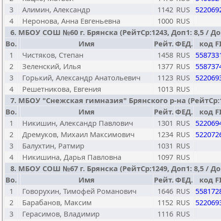
3
Алимин, Александр
1142
RUS
522069
4
Неронова, Анна Евгеньевна
1000
RUS
6. МБОУ СОШ №60 г. Брянска (РейтСр:1243, Доп1: 8,5 / Доп
Bo.
Имя
Рейт.
ФЕД.
код F
1
Чистяков, Степан
1458
RUS
558733
2
Зеленский, Илья
1377
RUS
558737
3
Горький, Александр Анатольевич
1123
RUS
522069
4
Решетникова, Евгения
1013
RUS
7. МБОУ "Снежская гимназия" Брянского р-на (РейтСр:116
Bo.
Имя
Рейт.
ФЕД.
код F
1
Никишин, Александр Павлович
1301
RUS
522069
2
Дремуков, Михаил Максимович
1234
RUS
522072
3
Балухтин, Ратмир
1031
RUS
4
Никишина, Дарья Павловна
1097
RUS
8. МБОУ СОШ №67 г. Брянска (РейтСр:1249, Доп1: 8,5 / Доп
Bo.
Имя
Рейт.
ФЕД.
код F
1
Говорухин, Тимофей Романович
1646
RUS
558172
2
Барабанов, Максим
1152
RUS
522069
3
Герасимов, Владимир
1116
RUS