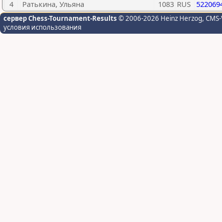
4
Ратькина, Ульяна
1083
RUS
522069
сервер Chess-Tournament-Results
© 2006-2026 Heinz Herzog
, CMS-
условия использования