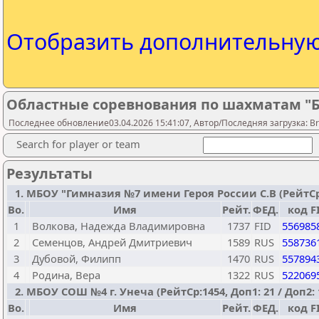
Отобразить дополнительну
Областные соревнования по шахматам "Бе
Последнее обновление03.04.2026 15:41:07, Автор/Последняя загрузка: Bry
Search for player or team
Результаты
1. МБОУ "Гимназия №7 имени Героя России С.В (РейтСр:15
Bo.
Имя
Рейт.
ФЕД.
код F
1
Волкова, Надежда Владимировна
1737
FID
556985
2
Семенцов, Андрей Дмитриевич
1589
RUS
558736
3
Дубовой, Филипп
1470
RUS
557894
4
Родина, Вера
1322
RUS
522069
2. МБОУ СОШ №4 г. Унеча (РейтСр:1454, Доп1: 21 / Доп2: 
Bo.
Имя
Рейт.
ФЕД.
код F