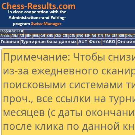
Logged on: Gast
Arabic
ARM
AZE
BIH
BUL
CAT
CHN
CRO
CZE
DEN
ENG
ESP
FAI
FIN
FRA
GER
GRE
INA
I
Главная
Турнирная база данных
AUT
Фото
ЧАВО
Онлайн
Примечание: Чтобы снизи
из-за ежедневного скани
поисковыми системами ти
проч., все ссылки на тур
месяцев (с даты окончан
после клика по данной кн