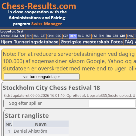
Logged on: Gast
Arabic
ARM
AZE
BIH
BUL
CAT
CHN
CRO
CZE
DEN
ENG
ESP
FAI
FIN
FRA
GER
GRE
INA
I
Hjem
Turneringsdatabase
Østrigske mesterskab
Fotos
FAQ 
Note: For at reducere serverbelastningen ved daglig 
100.000) af søgemaskiner såsom Google, Yahoo og and
slutdatoen er overskredet med mere end to uger, bliv
Stockholm City Chess Festival 18
Sidst opdateret 09.05.2026 16:01:40, Oprettet af: UppsalaSSS,Sidste upload: 
Søg efter spiller
Start rangliste
Nr.
Navn
1
Daniel Ahlström