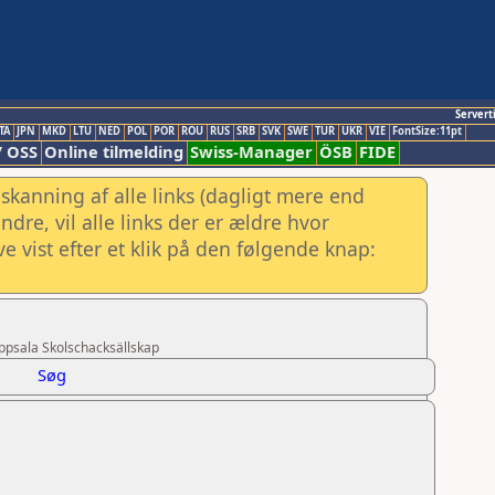
Servert
TA
JPN
MKD
LTU
NED
POL
POR
ROU
RUS
SRB
SVK
SWE
TUR
UKR
VIE
FontSize:11pt
/ OSS
Online tilmelding
Swiss-Manager
ÖSB
FIDE
skanning af alle links (dagligt mere end
re, vil alle links der er ældre hvor
e vist efter et klik på den følgende knap:
Uppsala Skolschacksällskap
Søg