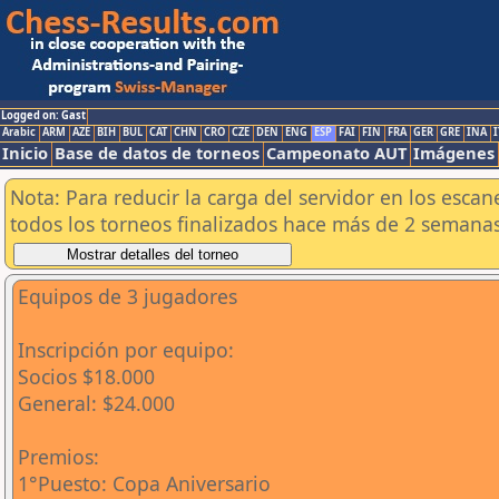
Logged on: Gast
Arabic
ARM
AZE
BIH
BUL
CAT
CHN
CRO
CZE
DEN
ENG
ESP
FAI
FIN
FRA
GER
GRE
INA
I
Inicio
Base de datos de torneos
Campeonato AUT
Imágenes
Nota: Para reducir la carga del servidor en los esc
todos los torneos finalizados hace más de 2 semanas
Equipos de 3 jugadores
Inscripción por equipo:
Socios $18.000
General: $24.000
Premios:
1°Puesto: Copa Aniversario