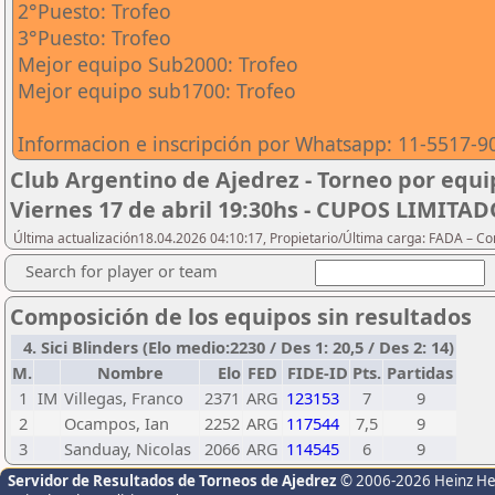
2°Puesto: Trofeo
3°Puesto: Trofeo
Mejor equipo Sub2000: Trofeo
Mejor equipo sub1700: Trofeo
Informacion e inscripción por Whatsapp: 11-5517-9
Club Argentino de Ajedrez - Torneo por equip
Viernes 17 de abril 19:30hs - CUPOS LIMITA
Última actualización18.04.2026 04:10:17, Propietario/Última carga: FADA – C
Search for player or team
Composición de los equipos sin resultados
4. Sici Blinders (Elo medio:2230 / Des 1: 20,5 / Des 2: 14)
M.
Nombre
Elo
FED
FIDE-ID
Pts.
Partidas
1
IM
Villegas, Franco
2371
ARG
123153
7
9
2
Ocampos, Ian
2252
ARG
117544
7,5
9
3
Sanduay, Nicolas
2066
ARG
114545
6
9
Servidor de Resultados de Torneos de Ajedrez
© 2006-2026 Heinz H