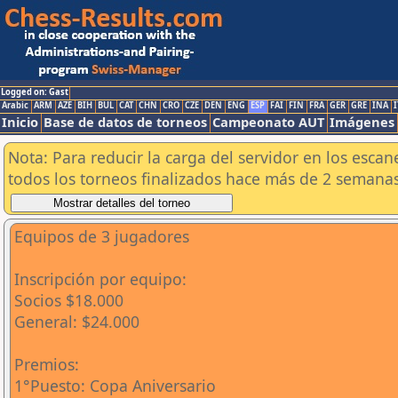
Logged on: Gast
Arabic
ARM
AZE
BIH
BUL
CAT
CHN
CRO
CZE
DEN
ENG
ESP
FAI
FIN
FRA
GER
GRE
INA
I
Inicio
Base de datos de torneos
Campeonato AUT
Imágenes
Nota: Para reducir la carga del servidor en los esc
todos los torneos finalizados hace más de 2 semanas
Equipos de 3 jugadores
Inscripción por equipo:
Socios $18.000
General: $24.000
Premios:
1°Puesto: Copa Aniversario