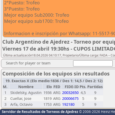
2°Puesto: Trofeo
3°Puesto: Trofeo
Mejor equipo Sub2000: Trofeo
Mejor equipo sub1700: Trofeo
Informacion e inscripción por Whatsapp: 11-5517-9
Club Argentino de Ajedrez - Torneo por equip
Viernes 17 de abril 19:30hs - CUPOS LIMITA
Última actualización18.04.2026 04:10:17, Propietario/Última carga: FADA – C
Search for player or team
Composición de los equipos sin resultados
19. Exactas X (Elo medio:1836 / Des 1: 14,5 / Des 2: 12)
M.
Nombre
Elo
FED
FIDE-ID
Pts.
Partidas
1
Skidelsky, Agustin
1936
ARG
20032650
4,5
9
2
Cuellar, Jose
1819
ARG
20006675
5
9
3
Arfa, Octavio
1753
ARG
192180
5
9
Servidor de Resultados de Torneos de Ajedrez
© 2006-2026 Heinz H