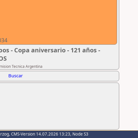
034
os - Copa aniversario - 121 años -
DOS
omision Tecnica Argentina
Buscar
erzog
, CMS-Version 14.07.2026 13:23, Node S3