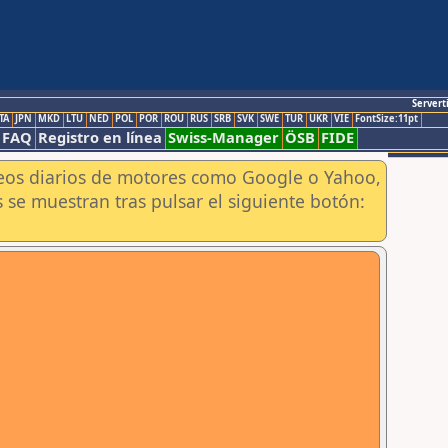
Servert
TA
JPN
MKD
LTU
NED
POL
POR
ROU
RUS
SRB
SVK
SWE
TUR
UKR
VIE
FontSize:11pt
FAQ
Registro en línea
Swiss-Manager
ÖSB
FIDE
aneos diarios de motores como Google o Yahoo,
 se muestran tras pulsar el siguiente botón: