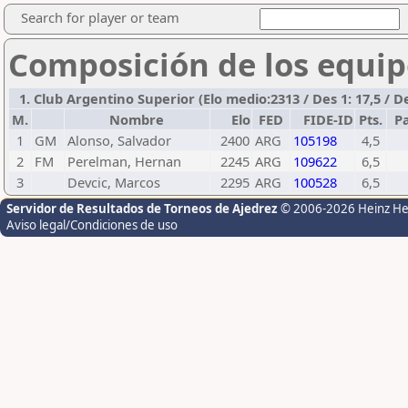
Search for player or team
Composición de los equip
1. Club Argentino Superior (Elo medio:2313 / Des 1: 17,5 / De
M.
Nombre
Elo
FED
FIDE-ID
Pts.
P
1
GM
Alonso, Salvador
2400
ARG
105198
4,5
2
FM
Perelman, Hernan
2245
ARG
109622
6,5
3
Devcic, Marcos
2295
ARG
100528
6,5
Servidor de Resultados de Torneos de Ajedrez
© 2006-2026 Heinz H
Aviso legal/Condiciones de uso