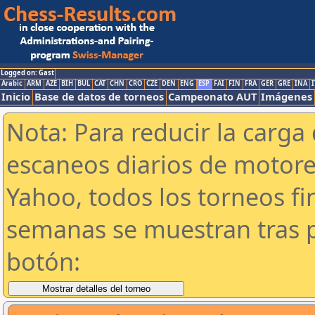
Logged on: Gast
Arabic
ARM
AZE
BIH
BUL
CAT
CHN
CRO
CZE
DEN
ENG
ESP
FAI
FIN
FRA
GER
GRE
INA
I
Inicio
Base de datos de torneos
Campeonato AUT
Imágenes
Nota: Para reducir la carga 
escaneos diarios de motor
Yahoo, todos los torneos f
semanas se muestran tras p
botón: