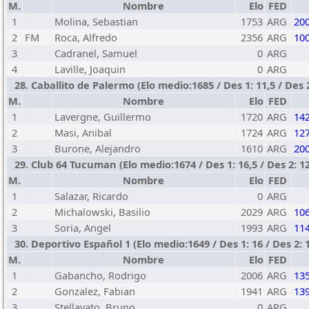
M.
Nombre
Elo
FED
1
Molina, Sebastian
1753
ARG
20
2
FM
Roca, Alfredo
2356
ARG
10
3
Cadranel, Samuel
0
ARG
4
Laville, Joaquin
0
ARG
28. Caballito de Palermo (Elo medio:1685 / Des 1: 11,5 / Des 2
M.
Nombre
Elo
FED
1
Lavergne, Guillermo
1720
ARG
14
2
Masi, Anibal
1724
ARG
12
3
Burone, Alejandro
1610
ARG
20
29. Club 64 Tucuman (Elo medio:1674 / Des 1: 16,5 / Des 2: 12
M.
Nombre
Elo
FED
1
Salazar, Ricardo
0
ARG
2
Michalowski, Basilio
2029
ARG
10
3
Soria, Angel
1993
ARG
11
30. Deportivo Español 1 (Elo medio:1649 / Des 1: 16 / Des 2: 
M.
Nombre
Elo
FED
1
Gabancho, Rodrigo
2006
ARG
13
2
Gonzalez, Fabian
1941
ARG
13
3
Stellavato, Bruno
0
ARG