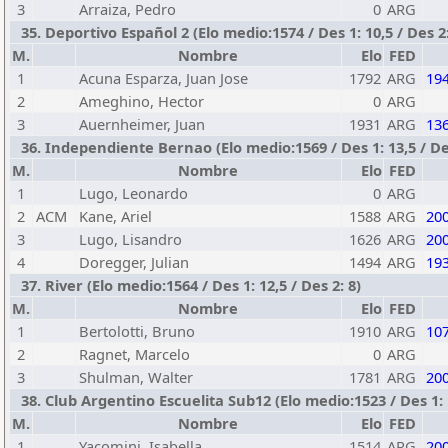
3
Arraiza, Pedro
0
ARG
35. Deportivo Español 2 (Elo medio:1574 / Des 1: 10,5 / Des 2:
M.
Nombre
Elo
FED
1
Acuna Esparza, Juan Jose
1792
ARG
19
2
Ameghino, Hector
0
ARG
3
Auernheimer, Juan
1931
ARG
13
36. Independiente Bernao (Elo medio:1569 / Des 1: 13,5 / Des
M.
Nombre
Elo
FED
1
Lugo, Leonardo
0
ARG
2
ACM
Kane, Ariel
1588
ARG
20
3
Lugo, Lisandro
1626
ARG
20
4
Doregger, Julian
1494
ARG
19
37. River (Elo medio:1564 / Des 1: 12,5 / Des 2: 8)
M.
Nombre
Elo
FED
1
Bertolotti, Bruno
1910
ARG
10
2
Ragnet, Marcelo
0
ARG
3
Shulman, Walter
1781
ARG
20
38. Club Argentino Escuelita Sub12 (Elo medio:1523 / Des 1: 1
M.
Nombre
Elo
FED
1
Yacomini, Isabella
1514
ARG
20