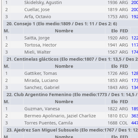
1
Skidelsky, Agustin
1936
ARG
20
2
Cuellar, Jose
1819
ARG
20
3
Arfa, Octavio
1753
ARG
19
20. Consejo 1 (Elo medio:1809 / Des 1: 11 / Des 2: 6)
M.
Nombre
Elo
FED
1
Saitta, Jorge
1920
ARG
12
2
Tortosa, Hector
1941
ARG
11
3
Mieli, Walter
1567
ARG
17
21. Centinelas glácticos (Elo medio:1807 / Des 1: 13,5 / Des 2:
M.
Nombre
Elo
FED
1
Gattiker, Tomas
1726
ARG
12
2
Mirada, Luciano
1853
ARG
17
3
Sanchez, Gabriel
1843
ARG
13
22. Club Argentino Femenino (Elo medio:1773 / Des 1: 14,5 / 
M.
Nombre
Elo
FED
1
Guzman, Vanesa
1822
ARG
18
2
Bermeo Apolinario, Jaziel Charlize
1810
ECU
36
3
Torres Puentes, Camila
1688
COL
44
23. Ajedrez San Miguel Subsuelo (Elo medio:1767 / Des 1: 12,5
M.
Nombre
Elo
FED