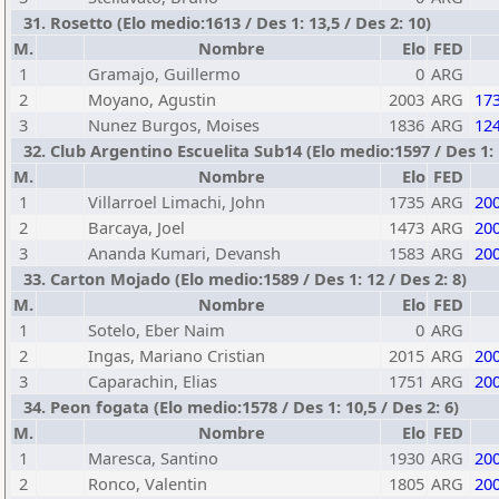
31. Rosetto (Elo medio:1613 / Des 1: 13,5 / Des 2: 10)
M.
Nombre
Elo
FED
1
Gramajo, Guillermo
0
ARG
2
Moyano, Agustin
2003
ARG
17
3
Nunez Burgos, Moises
1836
ARG
12
32. Club Argentino Escuelita Sub14 (Elo medio:1597 / Des 1: 1
M.
Nombre
Elo
FED
1
Villarroel Limachi, John
1735
ARG
20
2
Barcaya, Joel
1473
ARG
20
3
Ananda Kumari, Devansh
1583
ARG
20
33. Carton Mojado (Elo medio:1589 / Des 1: 12 / Des 2: 8)
M.
Nombre
Elo
FED
1
Sotelo, Eber Naim
0
ARG
2
Ingas, Mariano Cristian
2015
ARG
20
3
Caparachin, Elias
1751
ARG
20
34. Peon fogata (Elo medio:1578 / Des 1: 10,5 / Des 2: 6)
M.
Nombre
Elo
FED
1
Maresca, Santino
1930
ARG
20
2
Ronco, Valentin
1805
ARG
20