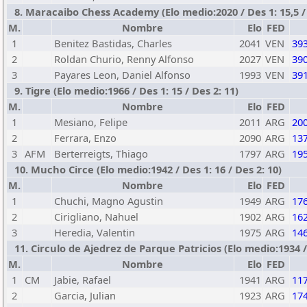
8. Maracaibo Chess Academy (Elo medio:2020 / Des 1: 15,5 / 
M.
Nombre
Elo
FED
1
Benitez Bastidas, Charles
2041
VEN
39
2
Roldan Churio, Renny Alfonso
2027
VEN
39
3
Payares Leon, Daniel Alfonso
1993
VEN
39
9. Tigre (Elo medio:1966 / Des 1: 15 / Des 2: 11)
M.
Nombre
Elo
FED
1
Mesiano, Felipe
2011
ARG
20
2
Ferrara, Enzo
2090
ARG
13
3
AFM
Berterreigts, Thiago
1797
ARG
19
10. Mucho Circe (Elo medio:1942 / Des 1: 16 / Des 2: 10)
M.
Nombre
Elo
FED
1
Chuchi, Magno Agustin
1949
ARG
17
2
Cirigliano, Nahuel
1902
ARG
16
3
Heredia, Valentin
1975
ARG
14
11. Circulo de Ajedrez de Parque Patricios (Elo medio:1934 / D
M.
Nombre
Elo
FED
1
CM
Jabie, Rafael
1941
ARG
11
2
Garcia, Julian
1923
ARG
17