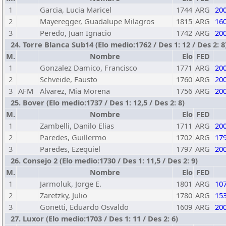
1
Garcia, Lucia Maricel
1744
ARG
20
2
Mayeregger, Guadalupe Milagros
1815
ARG
16
3
Peredo, Juan Ignacio
1742
ARG
20
24. Torre Blanca Sub14 (Elo medio:1762 / Des 1: 12 / Des 2: 8
M.
Nombre
Elo
FED
1
Gonzalez Damico, Francisco
1771
ARG
20
2
Schveide, Fausto
1760
ARG
20
3
AFM
Alvarez, Mia Morena
1756
ARG
20
25. Bover (Elo medio:1737 / Des 1: 12,5 / Des 2: 8)
M.
Nombre
Elo
FED
1
Zambelli, Danilo Elias
1711
ARG
20
2
Paredes, Guillermo
1702
ARG
17
3
Paredes, Ezequiel
1797
ARG
20
26. Consejo 2 (Elo medio:1730 / Des 1: 11,5 / Des 2: 9)
M.
Nombre
Elo
FED
1
Jarmoluk, Jorge E.
1801
ARG
10
2
Zaretzky, Julio
1780
ARG
15
3
Gonetti, Eduardo Osvaldo
1609
ARG
20
27. Luxor (Elo medio:1703 / Des 1: 11 / Des 2: 6)