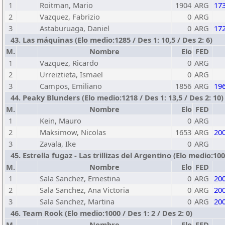
1
Roitman, Mario
1904
ARG
17
2
Vazquez, Fabrizio
0
ARG
3
Astaburuaga, Daniel
0
ARG
17
43. Las máquinas (Elo medio:1285 / Des 1: 10,5 / Des 2: 6)
M.
Nombre
Elo
FED
1
Vazquez, Ricardo
0
ARG
2
Urreiztieta, Ismael
0
ARG
3
Campos, Emiliano
1856
ARG
19
44. Peaky Blunders (Elo medio:1218 / Des 1: 13,5 / Des 2: 10)
M.
Nombre
Elo
FED
1
Kein, Mauro
0
ARG
2
Maksimow, Nicolas
1653
ARG
20
3
Zavala, Ike
0
ARG
45. Estrella fugaz - Las trillizas del Argentino (Elo medio:1000
M.
Nombre
Elo
FED
1
Sala Sanchez, Ernestina
0
ARG
20
2
Sala Sanchez, Ana Victoria
0
ARG
20
3
Sala Sanchez, Martina
0
ARG
20
46. Team Rook (Elo medio:1000 / Des 1: 2 / Des 2: 0)
M.
Nombre
Elo
FED