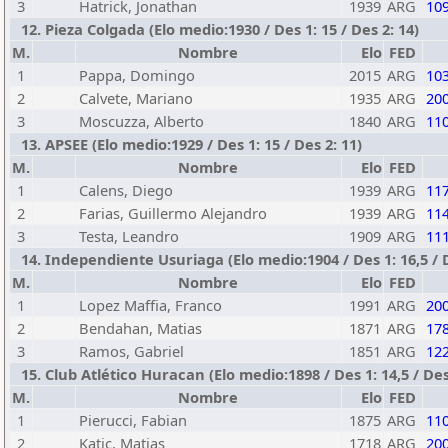
3
Hatrick, Jonathan
1939
ARG
10
12. Pieza Colgada (Elo medio:1930 / Des 1: 15 / Des 2: 14)
M.
Nombre
Elo
FED
1
Pappa, Domingo
2015
ARG
10
2
Calvete, Mariano
1935
ARG
20
3
Moscuzza, Alberto
1840
ARG
11
13. APSEE (Elo medio:1929 / Des 1: 15 / Des 2: 11)
M.
Nombre
Elo
FED
1
Calens, Diego
1939
ARG
11
2
Farias, Guillermo Alejandro
1939
ARG
11
3
Testa, Leandro
1909
ARG
11
14. Independiente Usuriaga (Elo medio:1904 / Des 1: 16,5 / D
M.
Nombre
Elo
FED
1
Lopez Maffia, Franco
1991
ARG
20
2
Bendahan, Matias
1871
ARG
17
3
Ramos, Gabriel
1851
ARG
12
15. Club Atlético Huracan (Elo medio:1898 / Des 1: 14,5 / Des 
M.
Nombre
Elo
FED
1
Pierucci, Fabian
1875
ARG
11
2
Katic, Matias
1718
ARG
20