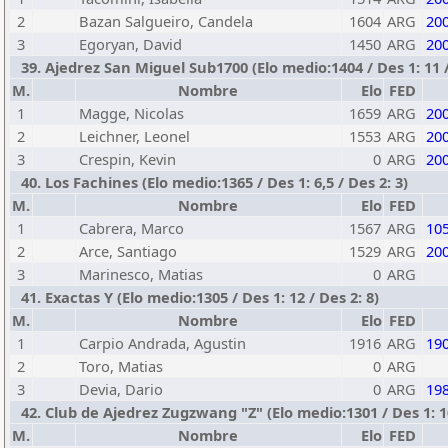
2
Bazan Salgueiro, Candela
1604
ARG
20
3
Egoryan, David
1450
ARG
20
39. Ajedrez San Miguel Sub1700 (Elo medio:1404 / Des 1: 11 /
M.
Nombre
Elo
FED
1
Magge, Nicolas
1659
ARG
20
2
Leichner, Leonel
1553
ARG
20
3
Crespin, Kevin
0
ARG
20
40. Los Fachines (Elo medio:1365 / Des 1: 6,5 / Des 2: 3)
M.
Nombre
Elo
FED
1
Cabrera, Marco
1567
ARG
10
2
Arce, Santiago
1529
ARG
20
3
Marinesco, Matias
0
ARG
41. Exactas Y (Elo medio:1305 / Des 1: 12 / Des 2: 8)
M.
Nombre
Elo
FED
1
Carpio Andrada, Agustin
1916
ARG
19
2
Toro, Matias
0
ARG
3
Devia, Dario
0
ARG
19
42. Club de Ajedrez Zugzwang "Z" (Elo medio:1301 / Des 1: 10
M.
Nombre
Elo
FED