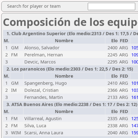
Search for player or team
Composición de los equip
1. Club Argentino Superior (Elo medio:2313 / Des 1: 17,5 / De
M.
Nombre
Elo
FED
1
GM
Alonso, Salvador
2400
ARG
10
2
FM
Perelman, Hernan
2245
ARG
10
3
Devcic, Marcos
2295
ARG
10
2. Los paranoicos (Elo medio:2303 / Des 1: 22,5 / Des 2: 15)
M.
Nombre
Elo
FED
1
GM
Spangenberg, Hugo
2410
ARG
10
2
IM
Dolezal, Cristian
2366
ARG
10
3
Fernandes, Martin
2133
ARG
16
3. ATSA Buenos Aires (Elo medio:2238 / Des 1: 17 / Des 2: 12)
M.
Nombre
Elo
FED
1
FM
Villarreal, Agustin
2335
ARG
12
2
FM
Silva, Luca
2338
ARG
14
3
WIM
Scarsi, Anna Laura
2040
ARG
15