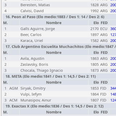
3
Beresten, Matias
1828
ARG
20
4
Calvisi, David
1992
ARG
20
16. Peon al Paso (Elo medio:1883 / Des 1: 14 / Des 2: 6)
M.
Nombre
Elo
FED
1
Galls Aguirre, Jorge
2170
ECU
36
2
Beer, Carlos
1897
ARG
12
3
Karaca, Uriel
1582
ARG
20
17. Club Argentino Escuelita Muchachitos (Elo medio:1847 / D
M.
Nombre
Elo
FED
1
Avila, Agustin
1863
ARG
20
2
Zaslavsky, Boris
1805
ARG
20
3
Chocala, Thiago Ignacio
1873
ARG
20
18. META (Elo medio:1841 / Des 1: 14,5 / Des 2: 11)
M.
Nombre
Elo
FED
1
AGM
Siryak, Dmitry
1853
FID
34
2
Vulpi, Iefym
1864
FID
14
3
ACM
Munasipov, Ainur
1807
FID
12
19. Exactas X (Elo medio:1836 / Des 1: 14,5 / Des 2: 12)
M.
Nombre
Elo
FED