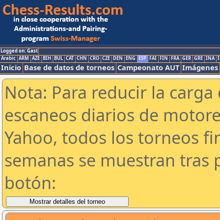
Logged on: Gast
Arabic
ARM
AZE
BIH
BUL
CAT
CHN
CRO
CZE
DEN
ENG
ESP
FAI
FIN
FRA
GER
GRE
INA
I
Inicio
Base de datos de torneos
Campeonato AUT
Imágenes
Nota: Para reducir la carga 
escaneos diarios de motor
Yahoo, todos los torneos f
semanas se muestran tras p
botón: