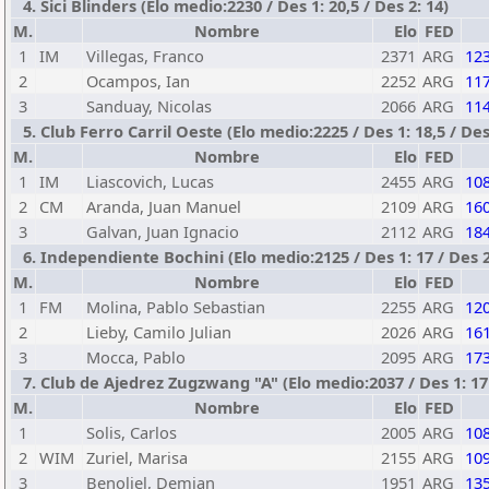
4. Sici Blinders (Elo medio:2230 / Des 1: 20,5 / Des 2: 14)
M.
Nombre
Elo
FED
1
IM
Villegas, Franco
2371
ARG
12
2
Ocampos, Ian
2252
ARG
11
3
Sanduay, Nicolas
2066
ARG
11
5. Club Ferro Carril Oeste (Elo medio:2225 / Des 1: 18,5 / Des
M.
Nombre
Elo
FED
1
IM
Liascovich, Lucas
2455
ARG
10
2
CM
Aranda, Juan Manuel
2109
ARG
16
3
Galvan, Juan Ignacio
2112
ARG
18
6. Independiente Bochini (Elo medio:2125 / Des 1: 17 / Des 2
M.
Nombre
Elo
FED
1
FM
Molina, Pablo Sebastian
2255
ARG
12
2
Lieby, Camilo Julian
2026
ARG
16
3
Mocca, Pablo
2095
ARG
17
7. Club de Ajedrez Zugzwang "A" (Elo medio:2037 / Des 1: 17 
M.
Nombre
Elo
FED
1
Solis, Carlos
2005
ARG
10
2
WIM
Zuriel, Marisa
2155
ARG
10
3
Benoliel, Demian
1951
ARG
13