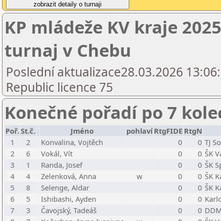
KP mládeže KV kraje 2025/
turnaj v Chebu
Poslední aktualizace28.03.2026 13:06
Republic licence 75
Konečné pořadí po 7 kole
Poř.
St.č.
Jméno
pohlaví
RtgFIDE
RtgN
1
2
Konvalina, Vojtěch
0
0
TJ So
2
6
Vokál, Vít
0
0
ŠK V
3
1
Randa, Josef
0
0
ŠK S
4
4
Zelenková, Anna
w
0
0
ŠK K
5
8
Selenge, Aldar
0
0
ŠK K
6
5
Ishibashi, Ayden
0
0
Karl
7
3
Čavojský, Tadeáš
0
0
DDM 