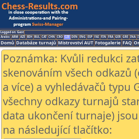
Logged on: Gast
Arabic
ARM
AZE
BIH
BUL
CAT
CHN
CRO
CZE
DEN
ENG
ESP
FAI
FIN
FRA
GER
GRE
INA
I
Domů
Databáze turnajů
Mistrovství AUT
Fotogalerie
FAQ
On
Poznámka: Kvůli redukci za
skenováním všech odkazů (
a více) a vyhledávačů typu 
všechny odkazy turnajů star
data ukončení turnaje) jsou
na následující tlačítko: