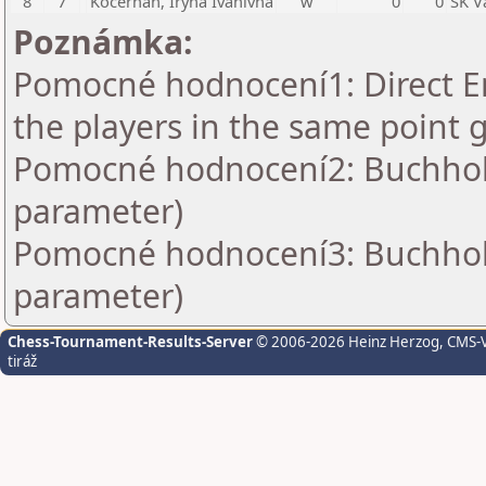
8
7
Kočerhan, Iryna Ivanivna
w
0
0
ŠK V
Poznámka:
Pomocné hodnocení1: Direct En
the players in the same point 
Pomocné hodnocení2: Buchholz 
parameter)
Pomocné hodnocení3: Buchholz 
parameter)
Chess-Tournament-Results-Server
© 2006-2026 Heinz Herzog
, CMS-
tiráž