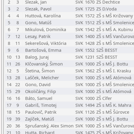
2
3
Slezak, Jan
SVK
1670
ZS Dechtice
3
2
Slezak, Pavol
SVK
1725
ZS D.Voda
4
4
Huttová, Karolína
SVK
1572
ZŠ s MŠ Križovany
5
8
Gono, Matúš
SVK
1512
ZŠ s MŠ Smolenic
6
7
Mikulová, Dominika
SVK
1542
ZŠ s MŠ A. Kubinu
7
12
Lesay, Patrik
SVK
1400
ZŠ s MŠ Vančurov
8
11
Sekerešová, Viktória
SVK
1428
ZŠ s MŠ Smolenic
9
6
Bartošová, Emma
SVK
1552
SZŠ BESST
10
13
Balog, Juraj
SVK
1231
SZŠ BESST
11
26
Klčovanský, Šimon
SVK
1000
ZŠ s MŠ J. Bottu
12
5
Štetina, Šimon
SVK
1562
ZŠ s MŠ I. Krasku
13
28
Lašček, Melicher
SVK
1000
ZŠ s MŠ Atómová
14
22
Gono, David
SVK
1000
ZŠ s MŠ Smolenic
15
29
Okoličány, Filip
SVK
1000
ZŠ s MŠ Atómová
16
16
Báto, Samuel
SVK
1000
ZŠ Cífer
17
9
Gabriš, Timotej
SVK
1494
ZŠ s MŠ K. Mahra
18
15
Paulovič, Patrik
SVK
1126
ZŠ s MŠ Šúrovce
19
39
Zajíček, Matúš
SVK
1000
ZŠ s MŠ J. Bottu
20
36
Sprušanský, Alex Simon
SVK
1000
ZŠ s MŠ Vančurov
21
10
Hutta, Richard
SVK
1475
ZŠ s MŠ Križovany