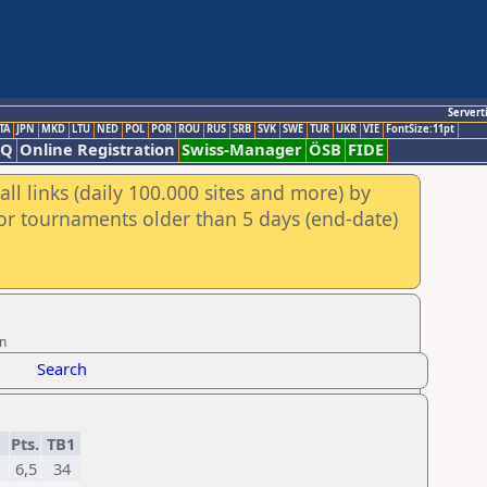
Servert
TA
JPN
MKD
LTU
NED
POL
POR
ROU
RUS
SRB
SVK
SWE
TUR
UKR
VIE
FontSize:11pt
AQ
Online Registration
Swiss-Manager
ÖSB
FIDE
ll links (daily 100.000 sites and more) by
for tournaments older than 5 days (end-date)
on
Search
Pts.
TB1
6,5
34