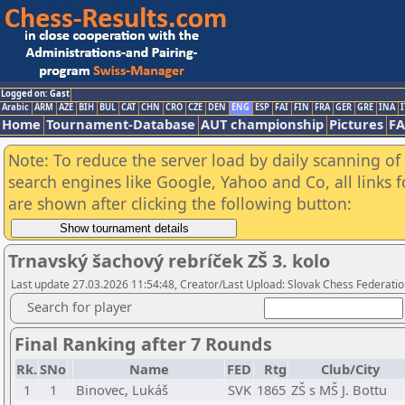
Logged on: Gast
Arabic
ARM
AZE
BIH
BUL
CAT
CHN
CRO
CZE
DEN
ENG
ESP
FAI
FIN
FRA
GER
GRE
INA
I
Home
Tournament-Database
AUT championship
Pictures
F
Note: To reduce the server load by daily scanning of a
search engines like Google, Yahoo and Co, all links 
are shown after clicking the following button:
Trnavský šachový rebríček ZŠ 3. kolo
Last update 27.03.2026 11:54:48, Creator/Last Upload: Slovak Chess Federati
Search for player
Final Ranking after 7 Rounds
Rk.
SNo
Name
FED
Rtg
Club/City
1
1
Binovec, Lukáš
SVK
1865
ZŠ s MŠ J. Bottu