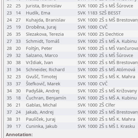
22
25
Jurista, Bronislav
SVK
1000
ZŠ s MŠ Šúrovce
23
14
Hudík, Ema
SVK
1183
SZŠ BESST
24
27
Kuhajda, Branislav
SVK
1000
ZŠ s MŠ Brestovan
25
19
Droběna, Juraj
SVK
1000
CVČ
26
35
Slezakova, Terezia
SVK
1000
ZS Dechtice
27
33
Schmidt, Tomáš
SVK
1000
ZŠ s MŠ A. Kubinu
28
20
Foltýn, Peter
SVK
1000
ZŠ s MŠ Vančurov
29
32
Salzano, Marco
SVK
1000
ZŠ s MŠ Šúrovce
30
38
Vrždiak, Ivan
SVK
1000
ZŠ s MŠ Brestovan
31
34
Schneider, Richard
SVK
1000
ZŠ s MŠ Atómová
32
23
Gvušč, Timotej
SVK
1000
ZŠ s MŠ K. Mahra
33
37
Štefkovič, Marek
SVK
1000
CVČ
34
30
Padyšák, Andrej
SVK
1000
ZŠ s MŠ Križovany
35
18
Čuchran, Benjamín
SVK
1000
ZŠ s MŠ A. Kubinu
36
21
Gablas, Michal
SVK
1000
ZŠ Cífer
37
24
Jakab, Andrej
SVK
1000
ZŠ s MŠ Brestovan
38
31
Paulíček, Juraj
SVK
1000
ZŠ s MŠ K. Mahra
39
17
Cuninka, Jakub
SVK
1000
ZŠ s MŠ I. Krasku
Annotation: