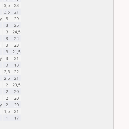
3,5
23
3,5
21
y
3
29
3
25
3
24,5
3
24
a
3
23
3
21,5
y
3
21
3
18
2,5
22
2,5
21
2
23,5
2
20
2
20
y
2
20
1,5
21
1
17