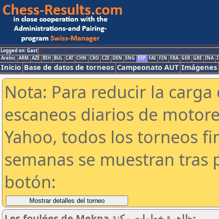
Logged on: Gast
Arabic
ARM
AZE
BIH
BUL
CAT
CHN
CRO
CZE
DEN
ENG
ESP
FAI
FIN
FRA
GER
GRE
INA
I
Inicio
Base de datos de torneos
Campeonato AUT
Imágenes
Nota: Para reducir la carga 
escaneos diarios de motor
Yahoo, todos los torneos f
semanas se muestran tras p
botón:
Les foulées de Mekna تظاهرة خطوات مكنة