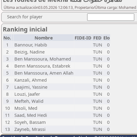
Última actualización03.05.2026 12:06:13, Propietario/Última carga: Mohamed
Search for player
Ranking inicial
No.
Nombre
FIDE-ID
FED
Elo
1
Bannour, Habib
TUN
0
2
Beizig, Nadine
TUN
0
3
Ben Manssoura, Mohamed
TUN
0
4
Benn Manssoura, Estabrek
TUN
0
5
Ben Manssoura, Amen Allah
TUN
0
6
Kanzali, Ahmed
TUN
0
7
Laajimi, Yassine
TUN
0
8
Louzi, Jaafer
TUN
0
9
Mefteh, Walid
TUN
0
10
Msoli, Med
TUN
0
11
Saad, Med Hedi
TUN
0
12
Soyeh, Bassam
TUN
0
13
Zayneb, Mrassi
TUN
0