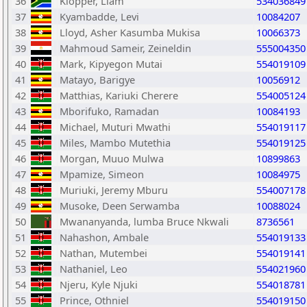
36
Klopper, Liam
534036849
37
Kyambadde, Levi
10084207
38
Lloyd, Asher Kasumba Mukisa
10066373
39
Mahmoud Sameir, Zeineldin
555004350
40
Mark, Kipyegon Mutai
554019109
41
Matayo, Barigye
10056912
42
Matthias, Kariuki Cherere
554005124
43
Mborifuko, Ramadan
10084193
44
Michael, Muturi Mwathi
554019117
45
Miles, Mambo Mutethia
554019125
46
Morgan, Muuo Mulwa
10899863
47
Mpamize, Simeon
10084975
48
Muriuki, Jeremy Mburu
554007178
49
Musoke, Deen Serwamba
10088024
50
Mwananyanda, lumba Bruce Nkwali
8736561
51
Nahashon, Ambale
554019133
52
Nathan, Mutembei
554019141
53
Nathaniel, Leo
554021960
54
Njeru, Kyle Njuki
554018781
55
Prince, Othniel
554019150