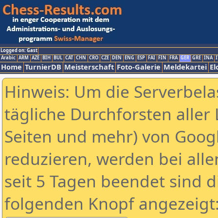
Logged on: Gast
Arabic
ARM
AZE
BIH
BUL
CAT
CHN
CRO
CZE
DEN
ENG
ESP
FAI
FIN
FRA
GER
GRE
INA
I
Home
TurnierDB
Meisterschaft
Foto-Galerie
Meldekartei
El
Hinweis: Um die Serverbela
tägliche Durchforsten aller 
Seiten und mehr) von Goog
reduzieren, werden bei alle
seit 5 Tagen beendet sind d
folgenden Knopf angezeigt