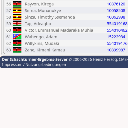
56
Rayvon, Kirega
10876120
57
Siima, Munanukye
10058508
58
Sinza, Timothy Ssemanda
10062998
59
Taji, Adeagbo
554019168
60
Victor, Emmanuel Madaraka Muhia
554010462
61
Wahengo, Adam
15222934
62
Willykins, Mudaki
554019176
63
Zane, Kimani Kamau
10899987
Der Schachturnier-Ergebnis-Server
© 2006-2026 Heinz Herzog
, CMS
Impressum / Nutzungsbedingungen