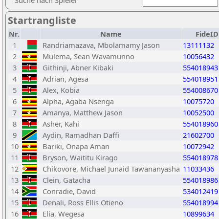
Suche nach Spieler
Startrangliste
Nr.
Name
FideID
1
Randriamazava, Mbolamamy Jason
13111132
2
Mulema, Sean Wavamunno
10056432
3
Githinji, Abner Kibaki
554018943
4
Adrian, Agesa
554018951
5
Alex, Kobia
554008670
6
Alpha, Agaba Nsenga
10075720
7
Amanya, Matthew Jason
10052500
8
Asher, Kahi
554018960
9
Aydin, Ramadhan Daffi
21602700
10
Bariki, Onapa Aman
10072942
11
Bryson, Waititu Kirago
554018978
12
Chikovore, Michael Junaid Tawananyasha
11033436
13
Clein, Gatacha
554018986
14
Conradie, David
534012419
15
Denali, Ross Ellis Otieno
554018994
16
Elia, Wegesa
10899634