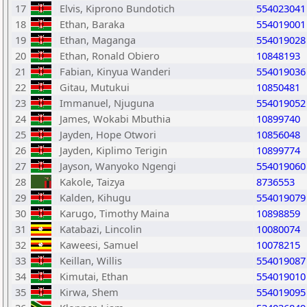
17
Elvis, Kiprono Bundotich
554023041
18
Ethan, Baraka
554019001
19
Ethan, Maganga
554019028
20
Ethan, Ronald Obiero
10848193
21
Fabian, Kinyua Wanderi
554019036
22
Gitau, Mutukui
10850481
23
Immanuel, Njuguna
554019052
24
James, Wokabi Mbuthia
10899740
25
Jayden, Hope Otwori
10856048
26
Jayden, Kiplimo Terigin
10899774
27
Jayson, Wanyoko Ngengi
554019060
28
Kakole, Taizya
8736553
29
Kalden, Kihugu
554019079
30
Karugo, Timothy Maina
10898859
31
Katabazi, Lincolin
10080074
32
Kaweesi, Samuel
10078215
33
Keillan, Willis
554019087
34
Kimutai, Ethan
554019010
35
Kirwa, Shem
554019095