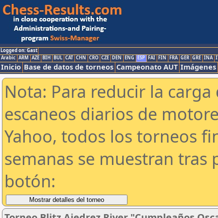
Logged on: Gast
Arabic
ARM
AZE
BIH
BUL
CAT
CHN
CRO
CZE
DEN
ENG
ESP
FAI
FIN
FRA
GER
GRE
INA
I
Inicio
Base de datos de torneos
Campeonato AUT
Imágenes
Nota: Para reducir la carga 
escaneos diarios de motor
Yahoo, todos los torneos f
semanas se muestran tras p
botón:
Torneo Blitz Ajedrez River "Cumpleaños Osc