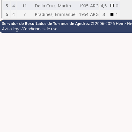
5
4
11
De la Cruz, Martin
1905
ARG
4,5
0
6
4
7
Pradines, Emmanuel
1954
ARG
3
1
Servidor de Resultados de Torneos de Ajedrez
© 2006-2026 Heinz H
Aviso legal/Condiciones de uso