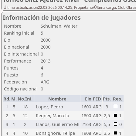
Última actualización22.03.2026 00:14:25, Propietario/Última carga: Club Obras
Información de jugadores
Nombre
Schulman, Walter
Ranking inicial
5
Elo
2000
Elo nacional
2000
Elo internacional
0
Performance
2013
Puntos
4
Puesto
6
Federación
ARG
Código nacional
0
Rd.
M.
No.Ini.
Nombre
Elo
FED
Pts.
Res.
1
5
18
Lopez, Pedro
1600
ARG
3
1
2
5
12
Regner, Marcelo
1800
ARG
2,5
1
3
1
2
Llanos, Guillermo MI
2163
ARG
5,5
0
4
4
10
Bonsignore, Felipe
1908
ARG
3,5
1