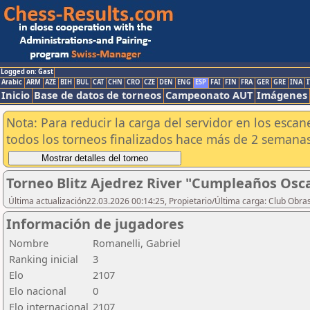
Logged on: Gast
Arabic
ARM
AZE
BIH
BUL
CAT
CHN
CRO
CZE
DEN
ENG
ESP
FAI
FIN
FRA
GER
GRE
INA
I
Inicio
Base de datos de torneos
Campeonato AUT
Imágenes
Nota: Para reducir la carga del servidor en los esc
todos los torneos finalizados hace más de 2 semanas
Torneo Blitz Ajedrez River "Cumpleaños Osc
Última actualización22.03.2026 00:14:25, Propietario/Última carga: Club Obras
Información de jugadores
Nombre
Romanelli, Gabriel
Ranking inicial
3
Elo
2107
Elo nacional
0
Elo internacional
2107