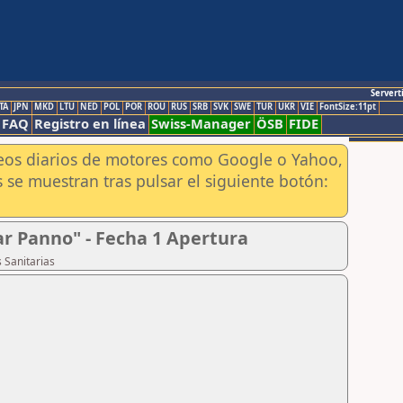
Servert
TA
JPN
MKD
LTU
NED
POL
POR
ROU
RUS
SRB
SVK
SWE
TUR
UKR
VIE
FontSize:11pt
FAQ
Registro en línea
Swiss-Manager
ÖSB
FIDE
aneos diarios de motores como Google o Yahoo,
 se muestran tras pulsar el siguiente botón:
ar Panno" - Fecha 1 Apertura
 Sanitarias