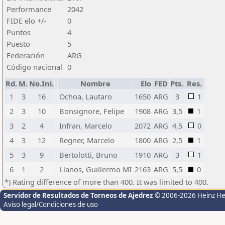
Performance
2042
FIDE elo +/-
0
Puntos
4
Puesto
5
Federación
ARG
Código nacional
0
Rd.
M.
No.Ini.
Nombre
Elo
FED
Pts.
Res.
1
3
16
Ochoa, Lautaro
1650
ARG
3
1
2
3
10
Bonsignore, Felipe
1908
ARG
3,5
1
3
2
4
Infran, Marcelo
2072
ARG
4,5
0
4
3
12
Regner, Marcelo
1800
ARG
2,5
1
5
3
9
Bertolotti, Bruno
1910
ARG
3
1
6
1
2
Llanos, Guillermo MI
2163
ARG
5,5
0
*) Rating difference of more than 400. It was limited to 400.
Servidor de Resultados de Torneos de Ajedrez
© 2006-2026 Heinz H
Aviso legal/Condiciones de uso