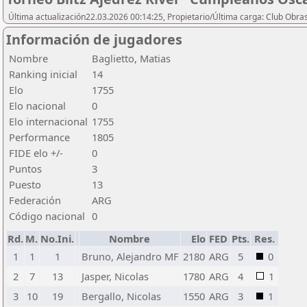
Última actualización22.03.2026 00:14:25, Propietario/Última carga: Club Obras
Información de jugadores
Nombre
Baglietto, Matias
Ranking inicial
14
Elo
1755
Elo nacional
0
Elo internacional
1755
Performance
1805
FIDE elo +/-
0
Puntos
3
Puesto
13
Federación
ARG
Código nacional
0
Rd.
M.
No.Ini.
Nombre
Elo
FED
Pts.
Res.
1
1
1
Bruno, Alejandro MF
2180
ARG
5
0
2
7
13
Jasper, Nicolas
1780
ARG
4
1
3
10
19
Bergallo, Nicolas
1550
ARG
3
1