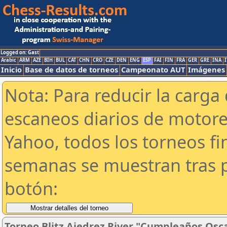
Logged on: Gast
Arabic
ARM
AZE
BIH
BUL
CAT
CHN
CRO
CZE
DEN
ENG
ESP
FAI
FIN
FRA
GER
GRE
INA
I
Inicio
Base de datos de torneos
Campeonato AUT
Imágenes
Nota: Para reducir la carga 
escaneos diarios de motor
Yahoo, todos los torneos f
semanas se muestran tras p
botón:
Torneo Blitz Ajedrez River "Cumpleaños Osc