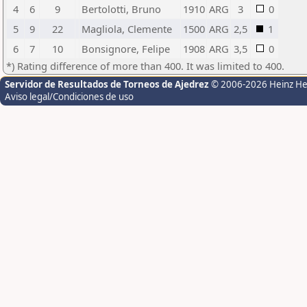
4
6
9
Bertolotti, Bruno
1910
ARG
3
0
5
9
22
Magliola, Clemente
1500
ARG
2,5
1
6
7
10
Bonsignore, Felipe
1908
ARG
3,5
0
*) Rating difference of more than 400. It was limited to 400.
Servidor de Resultados de Torneos de Ajedrez
© 2006-2026 Heinz H
Aviso legal/Condiciones de uso