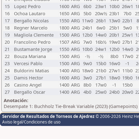
15
Lopez Pedro
1600
ARG
6b0
23w1
10b0
26w1
1
16
Ochoa Lautaro
1650
ARG
5b0
20w½
23b1
7b0
2
17
Bergallo Nicolas
1550
ARG
11w0
26b1
13w0
22b1
18
Regner Marcelo
1800
ARG
24b1
6w0
25b1
5w0
1
19
Magliola Clemente
1500
ARG
12b0
14w0
20b1
25w1
1
20
Francolino Pedro
1507
ARG
7w0
16b½
19w0
27b1
2
21
Bustamante Jorge
1550
ARG
10b0
24w1
12b0
14w0
2
22
Bouza Mariana
1500
ARG
-½
-½
8b0
17w0
2
23
Vercesi Pablo
1500
ARG
9w0
15b0
16w0
-1
2
24
Buldorini Matias
1400
ARG
18w0
21b0
27w1
11b0
2
25
Damis Hector
1600
ARG
3w0
27b1
18w0
19b0
1
26
Casino Angel
1400
ARG
8b0
17w0
-1
15b0
27
Bergallo Oscar
1400
ARG
4b0
25w0
24b0
20w0
2
Anotación:
Desempate 1: Buchholz Tie-Break Variable (2023) (Gamepoints)
Servidor de Resultados de Torneos de Ajedrez
© 2006-2026 Heinz H
Aviso legal/Condiciones de uso