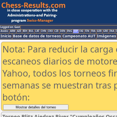
Logged on: Gast
Arabic
ARM
AZE
BIH
BUL
CAT
CHN
CRO
CZE
DEN
ENG
ESP
FAI
FIN
FRA
GER
GRE
INA
I
Inicio
Base de datos de torneos
Campeonato AUT
Imágenes
Nota: Para reducir la carga 
escaneos diarios de motor
Yahoo, todos los torneos f
semanas se muestran tras p
botón:
Torneo Blitz Ajedrez River "Cumpleaños Osc