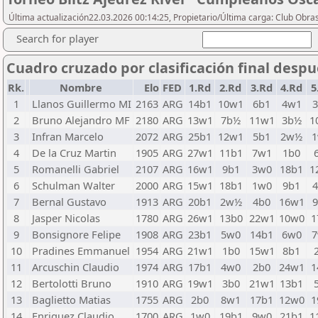
Última actualización22.03.2026 00:14:25, Propietario/Última carga: Club Obras
Search for player
Cuadro cruzado por clasificación final desp
Rk.
Nombre
Elo
FED
1.Rd
2.Rd
3.Rd
4.Rd
5
1
Llanos Guillermo MI
2163
ARG
14b1
10w1
6b1
4w1
2
Bruno Alejandro MF
2180
ARG
13w1
7b½
11w1
3b½
1
3
Infran Marcelo
2072
ARG
25b1
12w1
5b1
2w½
4
De la Cruz Martin
1905
ARG
27w1
11b1
7w1
1b0
5
Romanelli Gabriel
2107
ARG
16w1
9b1
3w0
18b1
1
6
Schulman Walter
2000
ARG
15w1
18b1
1w0
9b1
7
Bernal Gustavo
1913
ARG
20b1
2w½
4b0
16w1
8
Jasper Nicolas
1780
ARG
26w1
13b0
22w1
10w0
1
9
Bonsignore Felipe
1908
ARG
23b1
5w0
14b1
6w0
10
Pradines Emmanuel
1954
ARG
21w1
1b0
15w1
8b1
11
Arcuschin Claudio
1974
ARG
17b1
4w0
2b0
24w1
1
12
Bertolotti Bruno
1910
ARG
19w1
3b0
21w1
13b1
13
Baglietto Matias
1755
ARG
2b0
8w1
17b1
12w0
1
14
Enriquez Claudio
1700
ARG
1w0
19b1
9w0
21b1
1